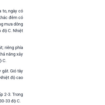
 to, ngày có
c khác đêm có
rong mưa dông
6 độ C. Nhiệt
; riêng phía
khả năng xảy
ộ C.
gắt. Gió tây
 Nhiệt độ cao
ấp 2-3. Trong
 30-33 độ C.