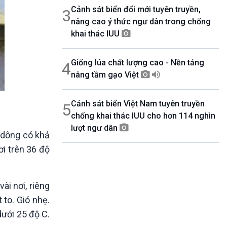
Cảnh sát biển đổi mới tuyên truyền,
3
nâng cao ý thức ngư dân trong chống
khai thác IUU
Giống lúa chất lượng cao - Nền tảng
4
nâng tầm gạo Việt
Cảnh sát biển Việt Nam tuyên truyền
5
chống khai thác IUU cho hơn 114 nghìn
lượt ngư dân
 dông có khả
ơi trên 36 độ
ài nơi, riêng
 to. Gió nhẹ.
dưới 25 độ C.