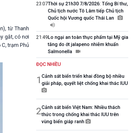
10 phút Sự kiện - Luận bàn
23:07
Thời sự 21h30 7/8/2026: Tổng Bí thư,
Câu chuyện thời sự
Chủ tịch nước Tô Lâm tiếp Chủ tịch
Dòng chảy sự kiện
Quốc hội Vương quốc Thái Lan
Đối thoại
n), từ Thanh
Diễn đàn chủ nhật
 gắt, có nơi
21:49
Lo ngại an toàn thực phẩm tại Mỹ gia
Chuyện đêm
tăng do ớt jalapeno nhiễm khuẩn
ộ C, trạm Phủ
Salmonella
ĐỌC NHIỀU
Cảnh sát biển triển khai đồng bộ nhiều
1
giải pháp, quyết liệt chống khai thác IUU
Cảnh sát biển Việt Nam: Nhiều thách
2
thức trong chống khai thác IUU trên
vùng biển giáp ranh