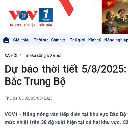
Giới thiệu
Thời sự
Chính trị
Thế giới
Kinh tế
Nông nghiệp
Giới thiệu
Thời sự
XÃ HỘI
Tin Đời sống & Xã hội
Thời sự 6h
Thời sự 12h
Dự báo thời tiết 5/8/2025
Thời sự 18h
Thời sự 21h30
Bắc Trung Bộ
Bản tin
Chuyên mục
Theo dòng Thời sự
Thứ ba, 06:00, 05/08/2025
VOV1 - Nắng nóng vẫn tiếp diễn tại khu vực Bắc Bộ 
Xã hội
Khoa học & Công nghệ
mức nhiệt trên 38 độ xuất hiện tại cả hai khu vực. 
Tin Đời sống & Xã hội
Tin Khoa học & Công nghệ