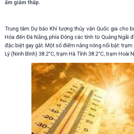
ẩm giảm thấp.
360 độ Sức khỏe
Kết nối công nghệ
Chuyển đổi Xanh
Sống chung với biến đổi
Tài nguyên và Môi trường
khí hậu
Chuyên gia của bạn
Trung tâm Dự báo Khí tượng thủy văn Quốc gia cho biế
Xã hội chuyển động
Hóa đến Đà Nẵng, phía Đông các tỉnh từ Quảng Ngãi đ
Bước chân đến trường
đặc biệt gay gắt. Một số điểm nắng nóng nổi bật: trạm
VOV1 đặc biệt
Lý (Ninh Bình) 38.2°C, trạm Hà Tĩnh 38.2°C, trạm Hoài N
Thanh âm ký sự
Chân dung cuộc sống
Các chương trình đặc biệt