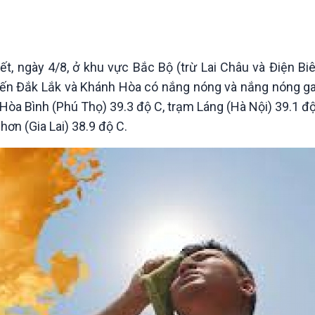
Chát với người nổi tiếng
Video
Câu chuyện Thể thao
Infographic
E-Magazine
t, ngày 4/8, ở khu vực Bắc Bộ (trừ Lai Châu và Điện Biê
ến Đắk Lắk và Khánh Hòa có nắng nóng và nắng nóng gay
 Hòa Bình (Phú Thọ) 39.3 độ C, trạm Láng (Hà Nội) 39.1 đ
hơn (Gia Lai) 38.9 độ C.