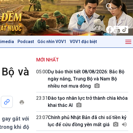
timedia
Podcast
Góc nhìn VOV1
VOV1 đặc biệt
Kinh tế
Nông nghiệp & Biển đảo
Tin Kinh tế
Tin Nông nghiệp & Biển
MỚI NHẤT
Trước giờ mở cửa
đảo
 Bộ và
05:00
Dự báo thời tiết 08/08/2026: Bắc Bộ
Dòng chảy Kinh tế
Mùa vàng
ngày nắng, Trung Bộ và Nam Bộ
Sức sống hàng Việt
Biển đảo Việt Nam
nhiều nơi mưa dông
Khởi nghiệp
Tâm tình biên giới và hải
Tuyên chiến với gian lận
đảo
23:31
Đào tạo nhân lực trở thành chìa khóa
thương mại
Tìm hiểu biển, đảo Việt
khai thác AI
Nam
23:07
Chính phủ Nhật Bản đã chi số tiền kỷ
 gay gắt với
Podcast
Góc nhìn VOV1
lục để cứu đồng yên mất giá
trong khi độ
Bình luận