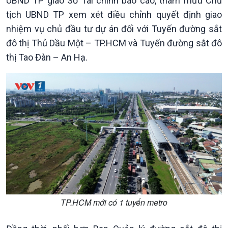
UBND TP giao Sở Tài chính báo cáo, tham mưu Chủ
tịch UBND TP xem xét điều chỉnh quyết định giao
nhiệm vụ chủ đầu tư dự án đối với Tuyến đường sắt
đô thị Thủ Dầu Một – TP.HCM và Tuyến đường sắt đô
thị Tao Đàn – An Hạ.
Kinh tế
Nông nghiệp & Biển đảo
Tin Kinh tế
Tin Nông nghiệp & Biển
Trước giờ mở cửa
đảo
Dòng chảy Kinh tế
Mùa vàng
Sức sống hàng Việt
Biển đảo Việt Nam
Khởi nghiệp
Tâm tình biên giới và hải
Tuyên chiến với gian lận
đảo
thương mại
Tìm hiểu biển, đảo Việt
Nam
TP.HCM mới có 1 tuyến metro