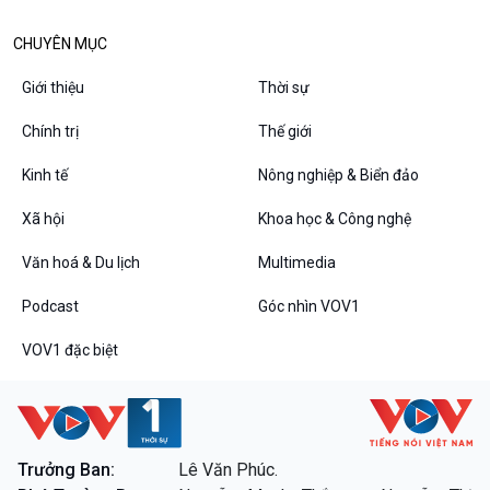
CHUYÊN MỤC
Giới thiệu
Thời sự
Chính trị
Thế giới
Kinh tế
Nông nghiệp & Biển đảo
Xã hội
Khoa học & Công nghệ
VOV1 đặc biệt
Văn hoá & Du lịch
Multimedia
Thanh âm ký sự
Podcast
Góc nhìn VOV1
Chân dung cuộc sống
Các chương trình đặc biệt
VOV1 đặc biệt
Trưởng Ban:
Lê Văn Phúc.