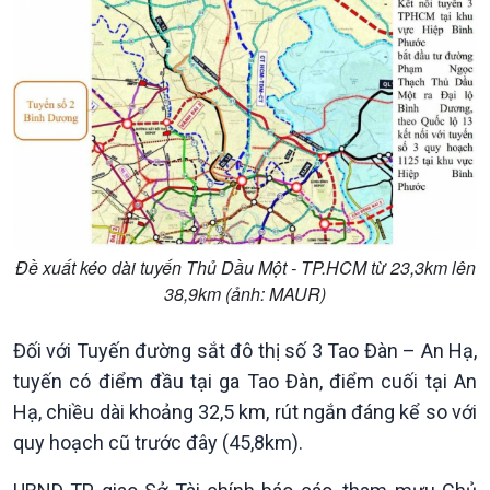
Chính trị
Thế giới
Tin Chính trị
Tin thế giới
Chính phủ với người dân
Vấn đề quốc tế
Quốc hội với cử tri
Hồ sơ sự kiện quốc tế
Xây dựng đảng
Thế giới & Việt Nam
Đảng trong cuộc sống
Biên cương - Một dải vững
Nhận diện sự thật
bền
Đề xuất kéo dài tuyến Thủ Dầu Một - TP.HCM từ 23,3km lên
Pháp luật và đời sống
38,9km (ảnh: MAUR)
Đối với Tuyến đường sắt đô thị số 3 Tao Đàn – An Hạ,
tuyến có điểm đầu tại ga Tao Đàn, điểm cuối tại An
Hạ, chiều dài khoảng 32,5 km, rút ngắn đáng kể so với
quy hoạch cũ trước đây (45,8km).