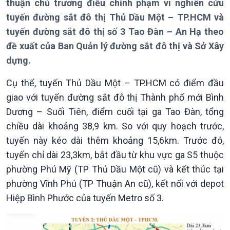
thuận chủ trương điều chỉnh phạm vi nghiên cứu
tuyến đường sắt đô thị Thủ Dầu Một – TP.HCM và
Giới thiệu
Thời sự
tuyến đường sắt đô thị số 3 Tao Đàn – An Hạ theo
Thời sự 6h
đề xuất của Ban Quản lý đường sắt đô thị và Sở Xây
Thời sự 12h
dựng.
Thời sự 18h
Thời sự 21h30
Cụ thể, tuyến Thủ Dầu Một – TP.HCM có điểm đầu
Bản tin
giao với tuyến đường sắt đô thị Thành phố mới Bình
Chuyên mục
Theo dòng Thời sự
Dương – Suối Tiên, điểm cuối tại ga Tao Đàn, tổng
chiều dài khoảng 38,9 km. So với quy hoạch trước,
tuyến này kéo dài thêm khoảng 15,6km. Trước đó,
tuyến chỉ dài 23,3km, bắt đầu từ khu vực ga S5 thuộc
phường Phú Mỹ (TP Thủ Dầu Một cũ) và kết thúc tại
phường Vĩnh Phú (TP Thuận An cũ), kết nối với depot
Hiệp Bình Phước của tuyến Metro số 3.