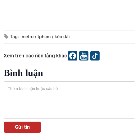
Tag:
metro
tphcm
kéo dài
Xem trên các nền tảng khác
Podcast
Góc nhìn VOV1
Bình luận
Bình luận
10 phút Sự kiện - Luận bàn
Câu chuyện thời sự
Dòng chảy sự kiện
Đối thoại
Diễn đàn chủ nhật
Chuyện đêm