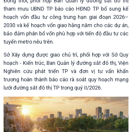
Đồng thời, phối hợp Ban Quản lý đường sắt đô thị
tham mưu UBND TP báo cáo HĐND TP bổ sung kế
hoạch vốn đầu tư công trung hạn giai đoạn 2026–
2030 và kế hoạch vốn giao hằng năm cho các dự án,
bảo đảm phân bổ vốn phù hợp với tiến độ đầu tư các
tuyến metro nêu trên.
Sở Xây dựng được giao chủ trì, phối hợp với Sở Quy
Xã hội
Khoa học & Công nghệ
hoạch - Kiến trúc, Ban Quản lý đường sắt đô thị, Viện
Tin Đời sống & Xã hội
Tin Khoa học & Công nghệ
360 độ Sức khỏe
Kết nối công nghệ
Nghiên cứu phát triển TP và đơn vị tư vấn khẩn
Chuyển đổi Xanh
Sống chung với biến đổi
trương hoàn thành báo cáo rà soát quy hoạch mạng
Tài nguyên và Môi trường
khí hậu
lưới đường sắt đô thị TP trong quý II/2026.
Chuyên gia của bạn
Xã hội chuyển động
Bước chân đến trường