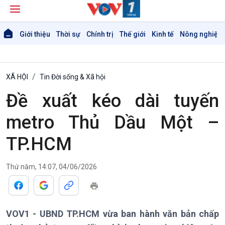
Giới thiệu
Thời sự
Chính trị
Thế giới
Kinh tế
Nông nghiệp 
XÃ HỘI
Tin Đời sống & Xã hội
Đề xuất kéo dài tuyến
metro Thủ Dầu Một –
TP.HCM
Thứ năm, 14:07, 04/06/2026
VOV1 - UBND TP.HCM vừa ban hành văn bản chấp