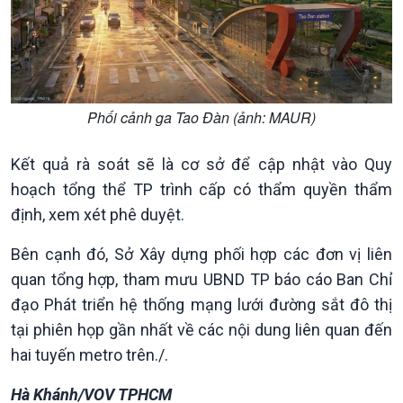
Phối cảnh ga Tao Đàn (ảnh: MAUR)
Kết quả rà soát sẽ là cơ sở để cập nhật vào Quy
hoạch tổng thể TP trình cấp có thẩm quyền thẩm
Văn hoá & Du lịch
Multimedia
định, xem xét phê duyệt.
Tin Văn hoá & Du lịch
Ảnh
Chát với người nổi tiếng
Video
Bên cạnh đó, Sở Xây dựng phối hợp các đơn vị liên
Câu chuyện Thể thao
Infographic
quan tổng hợp, tham mưu UBND TP báo cáo Ban Chỉ
E-Magazine
đạo Phát triển hệ thống mạng lưới đường sắt đô thị
tại phiên họp gần nhất về các nội dung liên quan đến
hai tuyến metro trên./.
Hà Khánh/VOV TPHCM