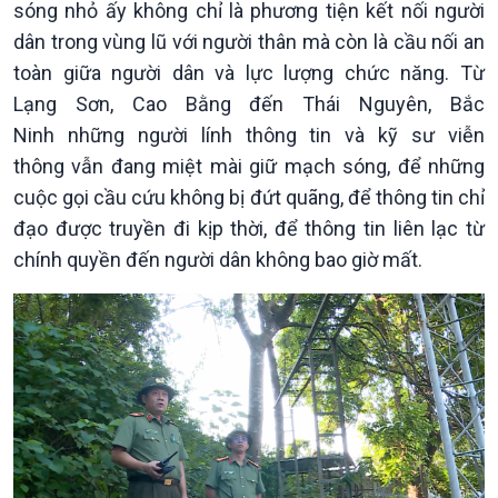
sóng nhỏ ấy không chỉ là phương tiện kết nối người
dân trong vùng lũ với người thân mà còn là cầu nối an
toàn giữa người dân và lực lượng chức năng. Từ
Lạng Sơn, Cao Bằng đến Thái Nguyên, Bắc
Xã hội
Khoa học & Công nghệ
Ninh những người lính thông tin và kỹ sư viễn
Tin Đời sống & Xã hội
Tin Khoa học & Công nghệ
thông vẫn đang miệt mài giữ mạch sóng, để những
360 độ Sức khỏe
Kết nối công nghệ
cuộc gọi cầu cứu không bị đứt quãng, để thông tin chỉ
Chuyển đổi Xanh
Sống chung với biến đổi
đạo được truyền đi kịp thời, để thông tin liên lạc từ
Tài nguyên và Môi trường
khí hậu
chính quyền đến người dân không bao giờ mất.
Chuyên gia của bạn
Xã hội chuyển động
Bước chân đến trường