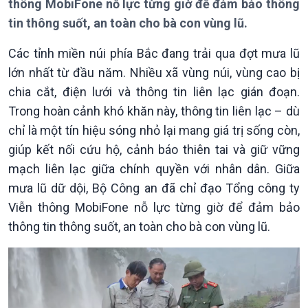
thông MobiFone nỗ lực từng giờ để đảm bảo thông
tin thông suốt, an toàn cho bà con vùng lũ.
Các tỉnh miền núi phía Bắc đang trải qua đợt mưa lũ
lớn nhất từ đầu năm. Nhiều xã vùng núi, vùng cao bị
chia cắt, điện lưới và thông tin liên lạc gián đoạn.
Giới thiệu
Thời sự
Trong hoàn cảnh khó khăn này, thông tin liên lạc – dù
Thời sự 6h
Thời sự 12h
chỉ là một tín hiệu sóng nhỏ lại mang giá trị sống còn,
Thời sự 18h
giúp kết nối cứu hộ, cảnh báo thiên tai và giữ vững
Thời sự 21h30
mạch liên lạc giữa chính quyền với nhân dân. Giữa
Bản tin
mưa lũ dữ dội, Bộ Công an đã chỉ đạo Tổng công ty
Chuyên mục
Viễn thông MobiFone nỗ lực từng giờ để đảm bảo
Theo dòng Thời sự
thông tin thông suốt, an toàn cho bà con vùng lũ.