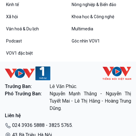
Kinh tế
Nông nghiệp & Biển đảo
Thanh âm ký sự
Chân dung cuộc sống
Xã hội
Khoa học & Công nghệ
Các chương trình đặc biệt
Văn hoá & Du lịch
Multimedia
Podcast
Góc nhìn VOV1
VOV1 đặc biệt
Trưởng Ban:
Lê Văn Phúc.
Phó Trưởng Ban:
Nguyễn Mạnh Thắng - Nguyễn Thị
Tuyết Mai - Lê Thị Hằng - Hoàng Trung
Dũng.
Liên hệ
024 3936 5888 - 3825 5765.
43 Bà Triệu, Hà Nội.