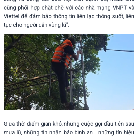
Trước giờ mở cửa
đảo
cũng phối hợp chặt chẽ với các nhà mạng VNPT và
Dòng chảy Kinh tế
Mùa vàng
Viettel để đảm bảo thông tin liên lạc thông suốt, liên
Sức sống hàng Việt
Biển đảo Việt Nam
Khởi nghiệp
Tâm tình biên giới và hải
tục cho người dân vùng lũ".
Tuyên chiến với gian lận
đảo
thương mại
Tìm hiểu biển, đảo Việt
Nam
Giữa thời điểm gian khó, những cuộc gọi đầu tiên sau
mưa lũ, những tin nhắn báo bình an… những tín hiệu