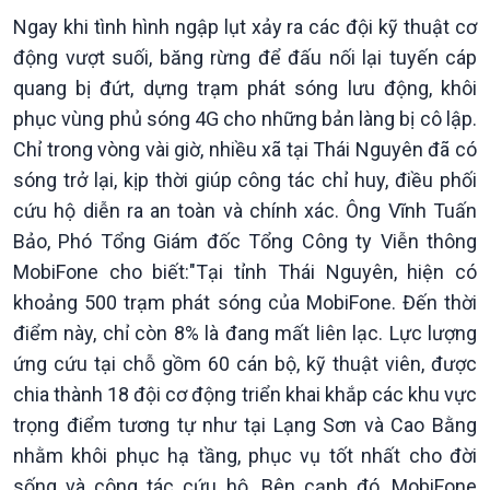
Ngay khi tình hình ngập lụt xảy ra các đội kỹ thuật cơ
động vượt suối, băng rừng để đấu nối lại tuyến cáp
quang bị đứt, dựng trạm phát sóng lưu động, khôi
phục vùng phủ sóng 4G cho những bản làng bị cô lập.
Chỉ trong vòng vài giờ, nhiều xã tại Thái Nguyên đã có
sóng trở lại, kịp thời giúp công tác chỉ huy, điều phối
cứu hộ diễn ra an toàn và chính xác. Ông Vĩnh Tuấn
Bảo, Phó Tổng Giám đốc Tổng Công ty Viễn thông
MobiFone cho biết:"Tại tỉnh Thái Nguyên, hiện có
khoảng 500 trạm phát sóng của MobiFone. Đến thời
điểm này, chỉ còn 8% là đang mất liên lạc. Lực lượng
ứng cứu tại chỗ gồm 60 cán bộ, kỹ thuật viên, được
chia thành 18 đội cơ động triển khai khắp các khu vực
trọng điểm tương tự như tại Lạng Sơn và Cao Bằng
Kinh tế
Nông nghiệp & Biển đảo
nhằm khôi phục hạ tầng, phục vụ tốt nhất cho đời
Tin Kinh tế
Tin Nông nghiệp & Biển
sống và công tác cứu hộ. Bên cạnh đó, MobiFone