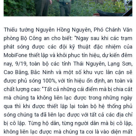
Thiếu tướng Nguyễn Hồng Nguyên, Phó Chánh Văn
phòng Bộ Công an cho biết: "Ngay sau khi các trạm
phát sóng được các đội kỹ thuật đặc nhiệm của
MobiFone thiết lập và khôi phục tín hiệu, dự kiến đêm
nay, 9/19, toàn bộ các tỉnh Thái Nguyên, Lạng Sơn,
Cao Bằng, Bắc Ninh và một số khu vực lân cận sẽ
Văn hoá & Du lịch
Multimedia
được phủ sóng 100%, với tín hiệu ổn định, an toàn và
Tin Văn hoá & Du lịch
Ảnh
chất lượng cao: "Tất cả những cái điểm mà bị chia cắt
Chát với người nổi tiếng
Video
mà chúng ta không liên lạc được trong những ngày
Câu chuyện Thể thao
Infographic
E-Magazine
qua thì khi được thiết lập lại toàn bộ hệ thống phủ
sóng chúng ta đã liên lạc được với tất cả các địa chỉ
bị cô lập. Từng hộ dân, từng người dân mà bị cô lập,
không liên lạc được mà chúng ta coi là vào diện mất