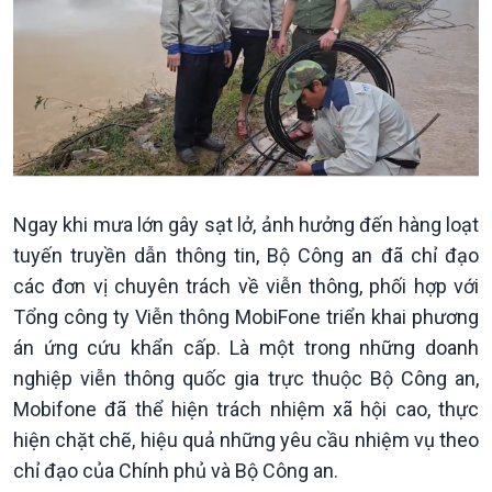
Ngay khi mưa lớn gây sạt lở, ảnh hưởng đến hàng loạt
tuyến truyền dẫn thông tin, Bộ Công an đã chỉ đạo
các đơn vị chuyên trách về viễn thông, phối hợp với
Chính trị
Thế giới
Tổng công ty Viễn thông MobiFone triển khai phương
Tin Chính trị
Tin thế giới
án ứng cứu khẩn cấp. Là một trong những doanh
Chính phủ với người dân
Vấn đề quốc tế
nghiệp viễn thông quốc gia trực thuộc Bộ Công an,
Quốc hội với cử tri
Hồ sơ sự kiện quốc tế
Xây dựng đảng
Thế giới & Việt Nam
Mobifone đã thể hiện trách nhiệm xã hội cao, thực
Đảng trong cuộc sống
Biên cương - Một dải vững
hiện chặt chẽ, hiệu quả những yêu cầu nhiệm vụ theo
Nhận diện sự thật
bền
chỉ đạo của Chính phủ và Bộ Công an.
Pháp luật và đời sống