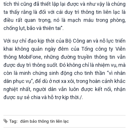
tích thì cũng đã thiết lập lại được và như vậy là chúng
ta thấy rằng là đối với cái duy trì thông tin liên lạc là
điều rất quan trọng, nó là mạch máu trong phòng,
chống lụt, bão và thiên tai".
Với sự chỉ đạo kịp thời của Bộ Công an và nỗ lực triển
khai không quản ngày đêm của Tổng công ty Viễn
thông MobiFone, những đường truyền thông tin vẫn
được duy trì thông suốt. Đó không chỉ là nhiệm vụ, mà
còn là minh chứng sinh động cho tinh thần “vì nhân
dân phục vụ”, để dù ở nơi xa xôi, trong hoàn cảnh khắc
nghiệt nhất, người dân vẫn luôn được kết nối, nhận
Podcast
Góc nhìn VOV1
được sự sẻ chia và hỗ trợ kịp thời./.
Bình luận
10 phút Sự kiện - Luận bàn
Câu chuyện thời sự
Dòng chảy sự kiện
Tag:
đảm bảo thông tin liên lạc
Đối thoại