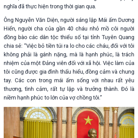
nghĩa đã thực hiện trong thời gian qua.
Ông Nguyễn Văn Diện, người sáng lập Mái ấm Dương
Hiển, người cha của gần 40 cháu nhỏ mồ côi người
đồng bào các dân tộc thiểu số tại tỉnh Tuyên Quang
chia sẻ: “Việc bỏ tiền túi ra lo cho các cháu, đối với tôi
Kinh tế
Nông nghiệp & Biển đảo
không phải là gánh nặng, mà là hạnh phúc, là trách
Tin Kinh tế
Tin Nông nghiệp & Biển
nhiệm của một Đảng viên đối với xã hội. Việc làm của
Trước giờ mở cửa
đảo
tôi cũng được gia đình thấu hiểu, đồng cảm và chung
Dòng chảy Kinh tế
Mùa vàng
tay. Các con trong mái ấm sống với nhau rất yêu
Sức sống hàng Việt
Biển đảo Việt Nam
thương, tình cảm, rất tự lập và trưởng thành. Đó là
Khởi nghiệp
Tâm tình biên giới và hải
niềm hạnh phúc to lớn của vợ chồng tôi.”
Tuyên chiến với gian lận
đảo
thương mại
Tìm hiểu biển, đảo Việt
Nam