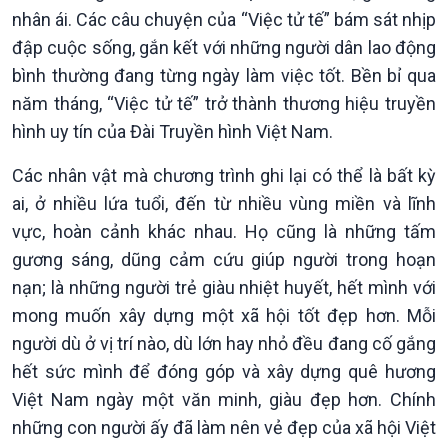
nhân ái. Các câu chuyện của “Việc tử tế” bám sát nhịp
đập cuộc sống, gắn kết với những người dân lao động
bình thường đang từng ngày làm việc tốt. Bền bỉ qua
năm tháng, “Việc tử tế” trở thành thương hiệu truyền
hình uy tín của Đài Truyền hình Việt Nam.
Các nhân vật mà chương trình ghi lại có thể là bất kỳ
ai, ở nhiều lứa tuổi, đến từ nhiều vùng miền và lĩnh
vực, hoàn cảnh khác nhau. Họ cũng là những tấm
gương sáng, dũng cảm cứu giúp người trong hoạn
Chính trị
Thế giới
nạn; là những người trẻ giàu nhiệt huyết, hết mình với
Tin Chính trị
Tin thế giới
Chính phủ với người dân
Vấn đề quốc tế
mong muốn xây dựng một xã hội tốt đẹp hơn. Mỗi
Quốc hội với cử tri
Hồ sơ sự kiện quốc tế
người dù ở vị trí nào, dù lớn hay nhỏ đều đang cố gắng
Xây dựng đảng
Thế giới & Việt Nam
hết sức mình để đóng góp và xây dựng quê hương
Đảng trong cuộc sống
Biên cương - Một dải vững
Việt Nam ngày một văn minh, giàu đẹp hơn. Chính
Nhận diện sự thật
bền
những con người ấy đã làm nên vẻ đẹp của xã hội Việt
Pháp luật và đời sống