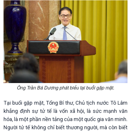
Văn hoá & Du lịch
Multimedia
Tin Văn hoá & Du lịch
Ảnh
Chát với người nổi tiếng
Video
Câu chuyện Thể thao
Infographic
E-Magazine
Ông Trần Bá Dương phát biểu tại buổi gặp mặt.
Tại buổi gặp mặt, Tổng Bí thư, Chủ tịch nước Tô Lâm
khẳng định sự tử tế là vốn xã hội, là sức mạnh văn
hóa, là một phần nền tảng của một quốc gia văn minh.
Người tử tế không chỉ biết thương người, mà còn biết