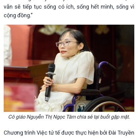
vẫn sẽ tiếp tục sống có ích, sống hết mình, sống vì
cộng đồng.”
Xã hội
Khoa học & Công nghệ
Tin Đời sống & Xã hội
Tin Khoa học & Công nghệ
360 độ Sức khỏe
Kết nối công nghệ
Chuyển đổi Xanh
Sống chung với biến đổi
Tài nguyên và Môi trường
khí hậu
Chuyên gia của bạn
Xã hội chuyển động
Bước chân đến trường
Cô giáo Nguyễn Thị Ngọc Tâm chia sẻ tại buổi gặp mặt.
Chương trình Việc tử tế được thực hiện bởi Đài Truyền