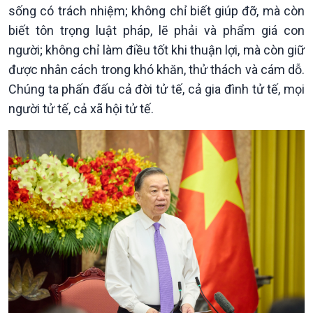
sống có trách nhiệm; không chỉ biết giúp đỡ, mà còn
biết tôn trọng luật pháp, lẽ phải và phẩm giá con
người; không chỉ làm điều tốt khi thuận lợi, mà còn giữ
được nhân cách trong khó khăn, thử thách và cám dỗ.
Chúng ta phấn đấu cả đời tử tế, cả gia đình tử tế, mọi
người tử tế, cả xã hội tử tế.
Podcast
Góc nhìn VOV1
Bình luận
10 phút Sự kiện - Luận bàn
Câu chuyện thời sự
Dòng chảy sự kiện
Đối thoại
Diễn đàn chủ nhật