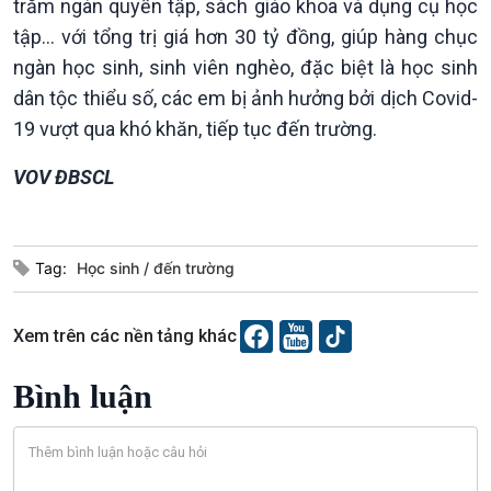
trăm ngàn quyển tập, sách giáo khoa và dụng cụ học
Xã hội
Khoa học & Công nghệ
tập... với tổng trị giá hơn 30 tỷ đồng, giúp hàng chục
Tin Đời sống & Xã hội
Tin Khoa học & Công nghệ
ngàn học sinh, sinh viên nghèo, đặc biệt là học sinh
360 độ Sức khỏe
Kết nối công nghệ
dân tộc thiểu số, các em bị ảnh hưởng bởi dịch Covid-
Chuyển đổi Xanh
Sống chung với biến đổi
19 vượt qua khó khăn, tiếp tục đến trường.
Tài nguyên và Môi trường
khí hậu
Chuyên gia của bạn
VOV ĐBSCL
Xã hội chuyển động
Bước chân đến trường
Tag:
Học sinh
đến trường
Xem trên các nền tảng khác
Bình luận
Văn hoá & Du lịch
Multimedia
Tin Văn hoá & Du lịch
Ảnh
Chát với người nổi tiếng
Video
Câu chuyện Thể thao
Infographic