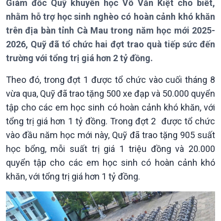
Giám đốc Quỹ khuyến học Võ Văn Kiệt cho biết,
Bản tin
nhằm hỗ trợ học sinh nghèo có hoàn cảnh khó khăn
Chuyên mục
trên địa bàn tỉnh Cà Mau trong năm học mới 2025-
Theo dòng Thời sự
2026, Quỹ đã tổ chức hai đợt trao quà tiếp sức đến
trường với tổng trị giá hơn 2 tỷ đồng.
Theo đó, trong đợt 1 được tổ chức vào cuối tháng 8
vừa qua, Quỹ đã trao tặng 500 xe đạp và 50.000 quyển
tập cho các em học sinh có hoàn cảnh khó khăn, với
Chính trị
Thế giới
tổng trị giá hơn 1 tỷ đồng. Trong đợt 2 được tổ chức
Tin Chính trị
Tin thế giới
vào đầu năm học mới này, Quỹ đã trao tặng 905 suất
Chính phủ với người dân
Vấn đề quốc tế
học bổng, mỗi suất trị giá 1 triệu đồng và 20.000
Quốc hội với cử tri
Hồ sơ sự kiện quốc tế
Xây dựng đảng
Thế giới & Việt Nam
quyển tập cho các em học sinh có hoàn cảnh khó
Đảng trong cuộc sống
Biên cương - Một dải vững
khăn, với tổng trị giá hơn 1 tỷ đồng.
Nhận diện sự thật
bền
Pháp luật và đời sống