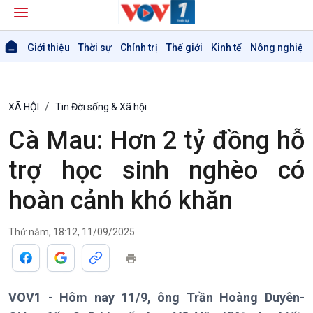
Giới thiệu
Thời sự
Chính trị
Thế giới
Kinh tế
Nông nghiệp 
XÃ HỘI
Tin Đời sống & Xã hội
Cà Mau: Hơn 2 tỷ đồng hỗ
trợ học sinh nghèo có
hoàn cảnh khó khăn
Thứ năm, 18:12, 11/09/2025
Giới thiệu
Thời sự
Thời sự 6h
Thời sự 12h
Thời sự 18h
VOV1 - Hôm nay 11/9, ông Trần Hoàng Duyên-
Thời sự 21h30