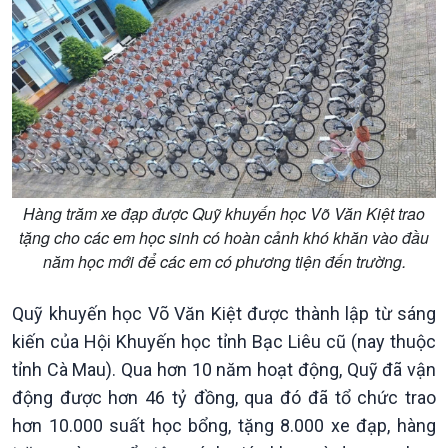
Kinh tế
Nông nghiệp & Biển đảo
Tin Kinh tế
Tin Nông nghiệp & Biển
Trước giờ mở cửa
đảo
Dòng chảy Kinh tế
Mùa vàng
Hàng trăm xe đạp được Quỹ khuyến học Võ Văn Kiệt trao
Sức sống hàng Việt
Biển đảo Việt Nam
tặng cho các em học sinh có hoàn cảnh khó khăn vào đầu
Khởi nghiệp
Tâm tình biên giới và hải
năm học mới để các em có phương tiện đến trường.
Tuyên chiến với gian lận
đảo
thương mại
Tìm hiểu biển, đảo Việt
Nam
Quỹ khuyến học Võ Văn Kiệt được thành lập từ sáng
kiến của Hội Khuyến học tỉnh Bạc Liêu cũ (nay thuộc
tỉnh Cà Mau). Qua hơn 10 năm hoạt động, Quỹ đã vận
động được hơn 46 tỷ đồng, qua đó đã tổ chức trao
hơn 10.000 suất học bổng, tặng 8.000 xe đạp, hàng