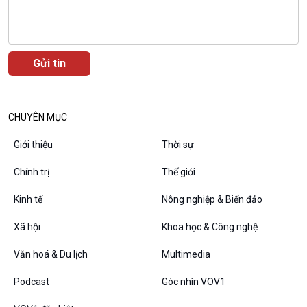
CHUYÊN MỤC
VOV1 đặc biệt
Thanh âm ký sự
Giới thiệu
Thời sự
Chân dung cuộc sống
Chính trị
Thế giới
Các chương trình đặc biệt
Kinh tế
Nông nghiệp & Biển đảo
Xã hội
Khoa học & Công nghệ
Văn hoá & Du lịch
Multimedia
Podcast
Góc nhìn VOV1