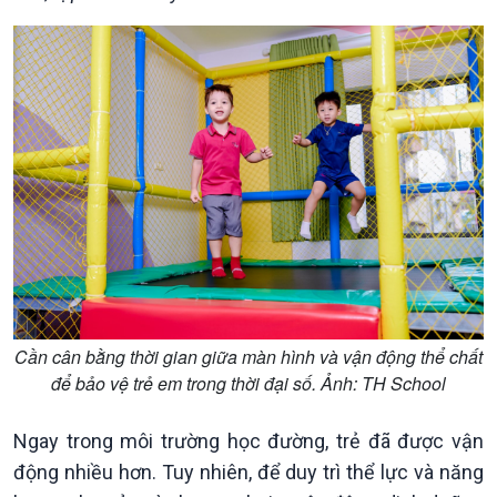
Xã hội
Khoa học & Công nghệ
Tin Đời sống & Xã hội
Tin Khoa học & Công nghệ
360 độ Sức khỏe
Kết nối công nghệ
Chuyển đổi Xanh
Sống chung với biến đổi
Tài nguyên và Môi trường
khí hậu
Chuyên gia của bạn
Xã hội chuyển động
Bước chân đến trường
Cần cân bằng thời gian giữa màn hình và vận động thể chất
để bảo vệ trẻ em trong thời đại số. Ảnh: TH School
Ngay trong môi trường học đường, trẻ đã được vận
động nhiều hơn. Tuy nhiên, để duy trì thể lực và năng