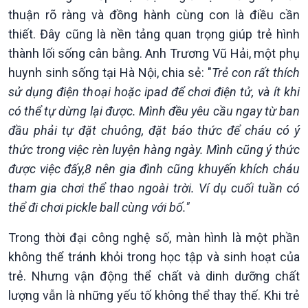
thuận rõ ràng và đồng hành cùng con là điều cần
thiết. Đây cũng là nền tảng quan trọng giúp trẻ hình
thành lối sống cân bằng. Anh Trương Vũ Hải, một phụ
huynh sinh sống tại Hà Nội, chia sẻ: "
Trẻ con rất thích
sử dụng điện thoại hoặc ipad để chơi điện tử, và ít khi
có thể tự dừng lại được. Mình đều yêu cầu ngay từ ban
đầu phải tự đặt chuông, đặt báo thức để cháu có ý
thức trong việc rèn luyện hàng ngày. Mình cũng ý thức
được việc đấy,8 nên gia đình cũng khuyến khích cháu
tham gia chơi thể thao ngoài trời. Ví dụ cuối tuần có
thể đi chơi pickle ball cùng với bố."
Trong thời đại công nghệ số, màn hình là một phần
không thể tránh khỏi trong học tập và sinh hoạt của
trẻ. Nhưng vận động thể chất và dinh dưỡng chất
Podcast
Góc nhìn VOV1
lượng vẫn là những yếu tố không thể thay thế. Khi trẻ
Bình luận