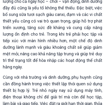
lượng cho cả ngày học – chơi – vận động, dinh dưỡng
đầy đủ cũng là yếu tố không thể thiếu. Đặc biệt, việc
bổ sung sữa tươi sạch giàu canxi, đạm và các vi chất
thiết yếu cũng có vai trò quan trọng, giúp hỗ trợ phát
triển xương, tăng sức đề kháng và cung cấp năng
lượng ổn định cho trẻ. Trong khi trẻ phải học tập và
tiếp xúc với màn hình nhiều hơn, một chế độ dinh
dưỡng lành mạnh và giàu khoáng chất sẽ giúp giảm
mệt mỏi, nâng cao khả năng tập trung và giúp trẻ duy
Văn hoá & Du lịch
Multimedia
trì thể trạng tốt để hòa nhập các hoạt động thể chất
Tin Văn hoá & Du lịch
Ảnh
hằng ngày.
Chát với người nổi tiếng
Video
Câu chuyện Thể thao
Infographic
Cùng với nhà trường và dinh dưỡng, phụ huynh cũng
E-Magazine
cần đồng hành trong việc thiết lập thói quen sử dụng
thiết bị hợp lý. Trẻ nhỏ ngày nay sử dụng máy tính,
điện thoại không chỉ để giải trí mà còn để học tập,
làm bài và giao tiếp. Việc đặt ra giới hạn thời gian, thỏa