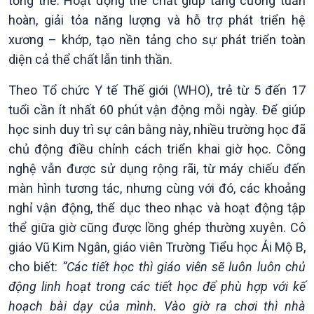
tổng thể. Hoạt động thể chất giúp tăng cường tuần
hoàn, giải tỏa năng lượng và hỗ trợ phát triển hệ
xương – khớp, tạo nền tảng cho sự phát triển toàn
diện cả thể chất lẫn tinh thần.
Theo Tổ chức Y tế Thế giới (WHO), trẻ từ 5 đến 17
tuổi cần ít nhất 60 phút vận động mỗi ngày. Để giúp
học sinh duy trì sự cân bằng này, nhiều trường học đã
chủ động điều chỉnh cách triển khai giờ học. Công
Kinh tế
Nông nghiệp & Biển đảo
nghệ vẫn được sử dụng rộng rãi, từ máy chiếu đến
Tin Kinh tế
Tin Nông nghiệp & Biển
màn hình tương tác, nhưng cùng với đó, các khoảng
Trước giờ mở cửa
đảo
nghỉ vận động, thể dục theo nhạc và hoạt động tập
Dòng chảy Kinh tế
Mùa vàng
thể giữa giờ cũng được lồng ghép thường xuyên. Cô
Sức sống hàng Việt
Biển đảo Việt Nam
Khởi nghiệp
Tâm tình biên giới và hải
giáo Vũ Kim Ngân, giáo viên Trường Tiểu học Ái Mộ B,
Tuyên chiến với gian lận
đảo
cho biết:
“Các tiết học thì giáo viên sẽ luôn luôn chủ
thương mại
Tìm hiểu biển, đảo Việt
động linh hoạt trong các tiết học để phù hợp với kế
Nam
hoạch bài dạy của mình. Vào giờ ra chơi thì nhà