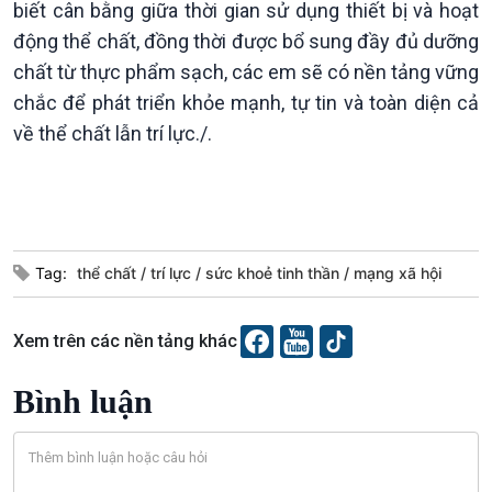
biết cân bằng giữa thời gian sử dụng thiết bị và hoạt
10 phút Sự kiện - Luận bàn
Câu chuyện thời sự
động thể chất, đồng thời được bổ sung đầy đủ dưỡng
Dòng chảy sự kiện
chất từ thực phẩm sạch, các em sẽ có nền tảng vững
Đối thoại
chắc để phát triển khỏe mạnh, tự tin và toàn diện cả
Diễn đàn chủ nhật
về thể chất lẫn trí lực./.
Chuyện đêm
Tag:
thể chất
trí lực
sức khoẻ tinh thần
mạng xã hội
Xem trên các nền tảng khác
Bình luận