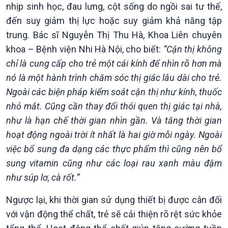
Chính trị
Thế giới
nhịp sinh học, đau lưng, cột sống do ngồi sai tư thế,
Tin Chính trị
Tin thế giới
đến suy giảm thị lực hoặc suy giảm khả năng tập
Chính phủ với người dân
Vấn đề quốc tế
trung. Bác sĩ Nguyễn Thị Thu Hà, Khoa Liên chuyên
Quốc hội với cử tri
Hồ sơ sự kiện quốc tế
khoa – Bệnh viện Nhi Hà Nội, cho biết:
“Cận thị không
Xây dựng đảng
Thế giới & Việt Nam
chỉ là cung cấp cho trẻ một cái kính để nhìn rõ hơn mà
Đảng trong cuộc sống
Biên cương - Một dải vững
Nhận diện sự thật
bền
nó là một hành trình chăm sóc thị giác lâu dài cho trẻ.
Pháp luật và đời sống
Ngoài các biện pháp kiểm soát cận thị như kính, thuốc
nhỏ mắt. Cũng cần thay đổi thói quen thị giác tại nhà,
như là hạn chế thời gian nhìn gần. Và tăng thời gian
hoạt động ngoài trời ít nhất là hai giờ mỗi ngày. Ngoài
việc bổ sung đa dạng các thực phẩm thì cũng nên bổ
sung vitamin cũng như các loại rau xanh màu đậm
như súp lơ, cà rốt.”
Ngược lại, khi thời gian sử dụng thiết bị được cân đối
với vận động thể chất, trẻ sẽ cải thiện rõ rệt sức khỏe