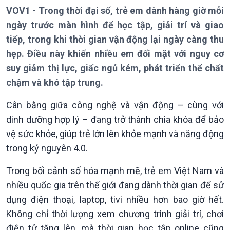
VOV1 - Trong thời đại số, trẻ em dành hàng giờ mỗi
ngày trước màn hình để học tập, giải trí và giao
tiếp, trong khi thời gian vận động lại ngày càng thu
hẹp. Điều này khiến nhiều em đối mặt với nguy cơ
suy giảm thị lực, giấc ngủ kém, phát triển thể chất
chậm và khó tập trung.
Cân bằng giữa công nghệ và vận động – cùng với
Giới thiệu
Thời sự
dinh dưỡng hợp lý – đang trở thành chìa khóa để bảo
Thời sự 6h
vệ sức khỏe, giúp trẻ lớn lên khỏe mạnh và năng động
Thời sự 12h
trong kỷ nguyên 4.0.
Thời sự 18h
Thời sự 21h30
Trong bối cảnh số hóa mạnh mẽ, trẻ em Việt Nam và
Bản tin
nhiều quốc gia trên thế giới đang dành thời gian để sử
Chuyên mục
dụng điện thoại, laptop, tivi nhiều hơn bao giờ hết.
Theo dòng Thời sự
Không chỉ thời lượng xem chương trình giải trí, chơi
điện tử tăng lên, mà thời gian học tập online cũng