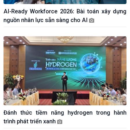
AI-Ready Workforce 2026: Bài toán xây dựng
nguồn nhân lực sẵn sàng cho AI
Kinh tế
Nông nghiệp & Biển đảo
Tin Kinh tế
Tin Nông nghiệp & Biển
Trước giờ mở cửa
đảo
Đánh thức tiềm năng hydrogen trong hành
Dòng chảy Kinh tế
Mùa vàng
trình phát triển xanh
Sức sống hàng Việt
Biển đảo Việt Nam
Khởi nghiệp
Tâm tình biên giới và hải