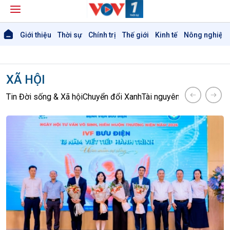
Giới thiệu
Thời sự
Chính trị
Thế giới
Kinh tế
Nông nghiệp 
XÃ HỘI
Tin Đời sống & Xã hội
Chuyển đổi Xanh
Tài nguyên và Môi trườn