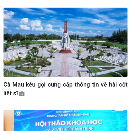
Tuyên chiến với gian lận
đảo
thương mại
Tìm hiểu biển, đảo Việt
Nam
Cà Mau kêu gọi cung cấp thông tin về hài cốt
liệt sĩ