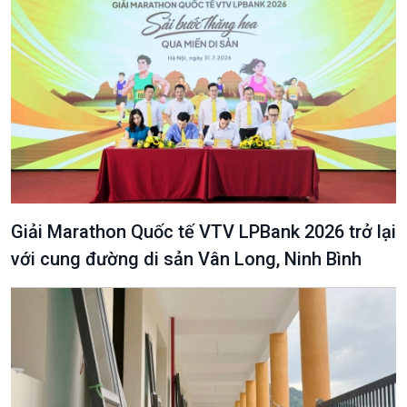
Văn hoá & Du lịch
Multimedia
Tin Văn hoá & Du lịch
Ảnh
Chát với người nổi tiếng
Video
Câu chuyện Thể thao
Infographic
E-Magazine
Giải Marathon Quốc tế VTV LPBank 2026 trở lại
với cung đường di sản Vân Long, Ninh Bình