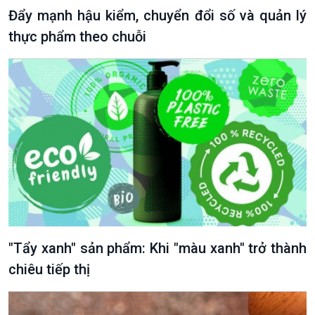
Đẩy mạnh hậu kiểm, chuyển đổi số và quản lý
thực phẩm theo chuỗi
Podcast
Góc nhìn VOV1
Bình luận
10 phút Sự kiện - Luận bàn
Câu chuyện thời sự
Dòng chảy sự kiện
Đối thoại
Diễn đàn chủ nhật
Chuyện đêm
"Tẩy xanh" sản phẩm: Khi "màu xanh" trở thành
chiêu tiếp thị