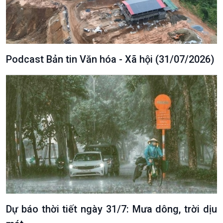
Podcast Bản tin Văn hóa - Xã hội (31/07/2026)
VOV1 đặc biệt
Thanh âm ký sự
Chân dung cuộc sống
Các chương trình đặc biệt
Dự báo thời tiết ngày 31/7: Mưa dông, trời dịu