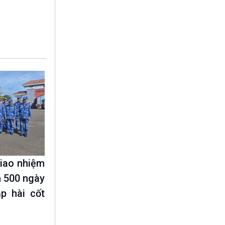
10 phút Sự kiện - Luận bàn
Câu chuyện thời sự
Dòng chảy sự kiện
Đối thoại
Diễn đàn chủ nhật
Chuyện đêm
giao nhiệm
h 500 ngày
p hài cốt