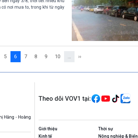
ến ngày 3/8, thời tiết nhiều khu
có nơi mưa to, trong khi từ ngày
5
6
7
8
9
10
…
››
Theo dõi VOV1 tại:
hị Hằng - Hoàng
Giới thiệu
Thời sự
Kinh tế
Nông nghiệp & Biển