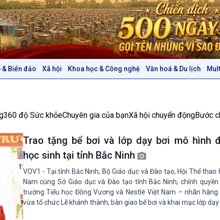
 & Biển đảo
Xã hội
Khoa học & Công nghệ
Văn hoá & Du lịch
Mul
Chính trị
Thế giới
Tin Chính trị
Tin thế giới
Chính phủ với người dân
Vấn đề quốc tế
g
360 độ Sức khỏe
Chuyên gia của bạn
Xã hội chuyển động
Bước c
Quốc hội với cử tri
Hồ sơ sự kiện quốc tế
Xây dựng đảng
Thế giới & Việt Nam
Trao tặng bể bơi và lớp dạy bơi mô hình 
Đảng trong cuộc sống
Biên cương - Một dải vững
học sinh tại tỉnh Bắc Ninh
Nhận diện sự thật
bền
Pháp luật và đời sống
VOV1 - Tại tỉnh Bắc Ninh, Bộ Giáo dục và Đào tạo, Hội Thể thao 
Nam cùng Sở Giáo dục và Đào tạo tỉnh Bắc Ninh, chính quyền
trường Tiểu học Đồng Vương và Nestlé Việt Nam – nhãn hàng
Văn hoá & Du lịch
Multimedia
vừa tổ chức Lễ khánh thành, bàn giao bể bơi và khai mạc lớp dạy 
Tin Văn hoá & Du lịch
Ảnh