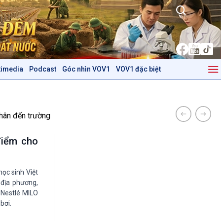
timedia
Podcast
Góc nhìn VOV1
VOV1 đặc biệt
Kinh tế
Nông nghiệp & Biển đảo
Tin Kinh tế
Tin Nông nghiệp & Biển
Trước giờ mở cửa
đảo
hân đến trường
Dòng chảy Kinh tế
Mùa vàng
Sức sống hàng Việt
Biển đảo Việt Nam
điểm cho
Khởi nghiệp
Tâm tình biên giới và hải
Tuyên chiến với gian lận
đảo
thương mại
Tìm hiểu biển, đảo Việt
học sinh Việt
Nam
 địa phương,
 Nestlé MILO
Podcast
Góc nhìn VOV1
bơi.
Bình luận