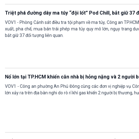
Triệt phá đường dây ma túy “đội lốt” Pod Chill, bắt giữ 37 
VOV1 - Phòng Cảnh sát điều tra tội phạm về ma túy, Công an TP.HCM
xuất, pha chế, mua bán trái phép ma túy quy mô lớn, ngụy trang dưới
bắt giữ 37 đối tượng liên quan.
Nổ lớn tại TP.HCM khiến căn nhà bị hỏng nặng và 2 người b
VOV1 - Công an phường An Phú Đông cùng các đơn vị nghiệp vụ Côn
lớn xảy ra trên địa bàn nghi do rò rỉ khí gas khiến 2 người bị thương, 