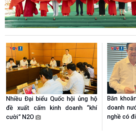
360 độ Sức khỏe
Kết nối công nghệ
Chuyển đổi Xanh
Sống chung với biến đổi
Tài nguyên và Môi trường
khí hậu
Chuyên gia của bạn
Xã hội chuyển động
Bước chân đến trường
VOV1 đặc biệt
Thanh âm ký sự
Chân dung cuộc sống
Các chương trình đặc biệt
Băn khoăn
Nhiều Đại biểu Quốc hội ủng hộ
doanh nướ
đề xuất cấm kinh doanh “khí
nghề có đ
cười” N2O