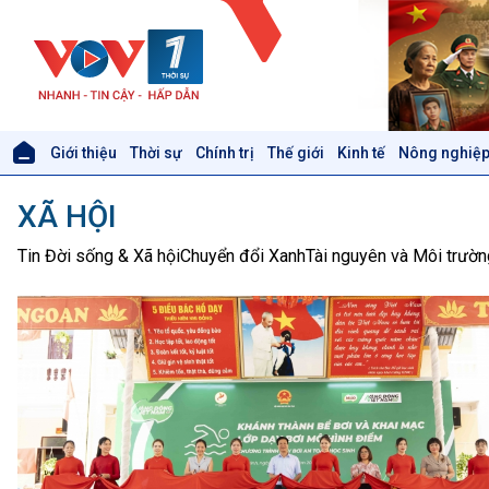
Giới thiệu
Thời sự
Chính trị
Thế giới
Kinh tế
Nông nghiệp
Giới thiệu
Thời sự
XÃ HỘI
Thời sự 6h
Thời sự 12h
Tin Đời sống & Xã hội
Chuyển đổi Xanh
Tài nguyên và Môi trườn
Thời sự 18h
Thời sự 21h30
Bản tin
Chuyên mục
Theo dòng Thời sự
Xã hội
Khoa học & Công nghệ
Tin Đời sống & Xã hội
Tin Khoa học & Công nghệ