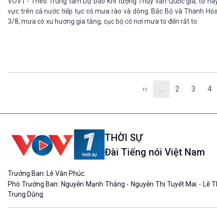
VOV1 - Theo Trung tâm Dự báo Khí tượng Thủy văn Quốc gia, từ nay đ
vực trên cả nước tiếp tục có mưa rào và dông. Bắc Bộ và Thanh Hóa 
3/8, mưa có xu hướng gia tăng, cục bộ có nơi mưa to đến rất to.
‹‹
…
2
3
4
THỜI SỰ
Đài Tiếng nói Việt Nam
Trưởng Ban: Lê Văn Phúc.
Phó Trưởng Ban: Nguyễn Mạnh Thắng - Nguyễn Thị Tuyết Mai - Lê T
Trung Dũng.