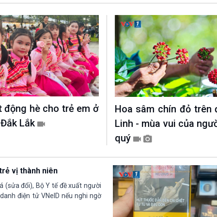
t động hè cho trẻ em ở
Hoa sâm chín đỏ trên 
 Đắk Lắk
Linh - mùa vui của ngư
quý
rẻ vị thành niên
 (sửa đổi), Bộ Y tế đề xuất người
 danh điện tử VNeID nếu nghi ngờ