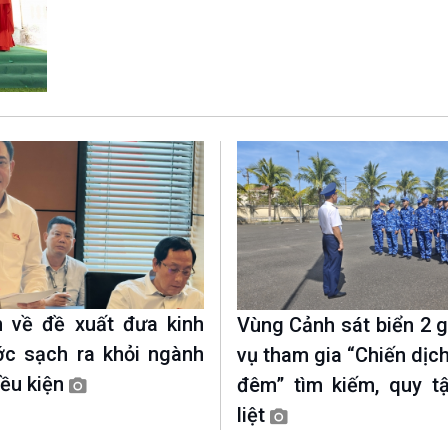
Chát với người nổi tiếng
Video
Câu chuyện Thể thao
Infographic
E-Magazine
 về đề xuất đưa kinh
Vùng Cảnh sát biển 2 
c sạch ra khỏi ngành
vụ tham gia “Chiến dịc
iều kiện
đêm” tìm kiếm, quy tậ
liệt