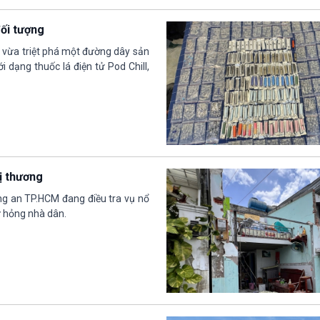
đối tượng
 vừa triệt phá một đường dây sản
 dạng thuốc lá điện tử Pod Chill,
ị thương
g an TP.HCM đang điều tra vụ nổ
hư hỏng nhà dân.