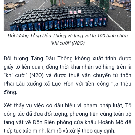
Trước giờ mở cửa
đảo
Dòng chảy Kinh tế
Mùa vàng
Sức sống hàng Việt
Biển đảo Việt Nam
Khởi nghiệp
Tâm tình biên giới và hải
Tuyên chiến với gian lận
đảo
Đối tượng Tằng Dảu Thống và tang vật là 100 bình chứa
thương mại
Tìm hiểu biển, đảo Việt
“khí cười” (N2O)
Nam
Đối tượng Tằng Dảu Thống không xuất trình được
giấy tờ liên quan, đồng thời khai nhận số hàng trên là
“khí cười” (N2O) và được thuê vận chuyển từ thôn
Phai Làu xuống xã Lục Hồn với tiền công 1,5 triệu
đồng.
Xét thấy vụ việc có dấu hiệu vi phạm pháp luật, Tổ
công tác đã đưa đối tượng, phương tiện cùng toàn bộ
tang vật về Đồn Biên phòng cửa khẩu Hoành Mô để
Xã hội
Khoa học & Công nghệ
tiếp tục xác minh, làm rõ và xử lý theo quy định.
Tin Đời sống & Xã hội
Tin Khoa học & Công nghệ