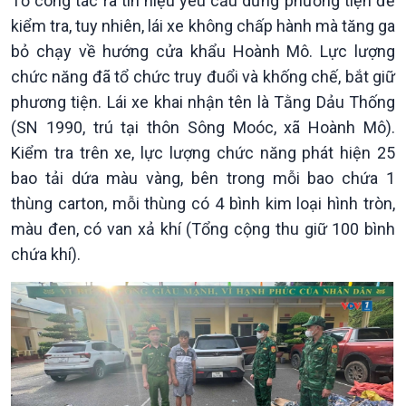
Tổ công tác ra tín hiệu yêu cầu dừng phương tiện để
Chính phủ với người dân
Vấn đề quốc tế
kiểm tra, tuy nhiên, lái xe không chấp hành mà tăng ga
Quốc hội với cử tri
Hồ sơ sự kiện quốc tế
bỏ chạy về hướng cửa khẩu Hoành Mô. Lực lượng
Xây dựng đảng
Thế giới & Việt Nam
chức năng đã tổ chức truy đuổi và khống chế, bắt giữ
Đảng trong cuộc sống
Biên cương - Một dải vững
phương tiện. Lái xe khai nhận tên là Tằng Dảu Thống
Nhận diện sự thật
bền
(SN 1990, trú tại thôn Sông Moóc, xã Hoành Mô).
Pháp luật và đời sống
Kiểm tra trên xe, lực lượng chức năng phát hiện 25
bao tải dứa màu vàng, bên trong mỗi bao chứa 1
thùng carton, mỗi thùng có 4 bình kim loại hình tròn,
màu đen, có van xả khí (Tổng cộng thu giữ 100 bình
chứa khí).
Kinh tế
Nông nghiệp & Biển đảo
Tin Kinh tế
Tin Nông nghiệp & Biển