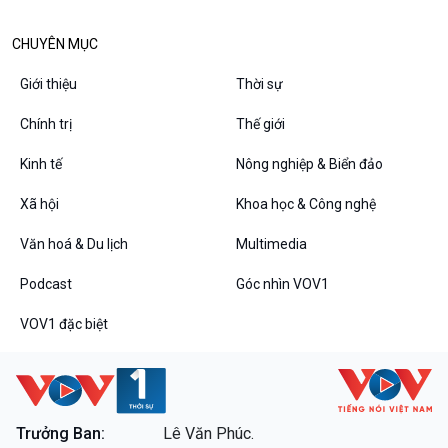
Diễn đàn chủ nhật
Chuyện đêm
CHUYÊN MỤC
Giới thiệu
Thời sự
Chính trị
Thế giới
Kinh tế
Nông nghiệp & Biển đảo
Xã hội
Khoa học & Công nghệ
Văn hoá & Du lịch
Multimedia
Podcast
Góc nhìn VOV1
VOV1 đặc biệt
Thanh âm ký sự
VOV1 đặc biệt
Chân dung cuộc sống
Các chương trình đặc biệt
Trưởng Ban:
Lê Văn Phúc.