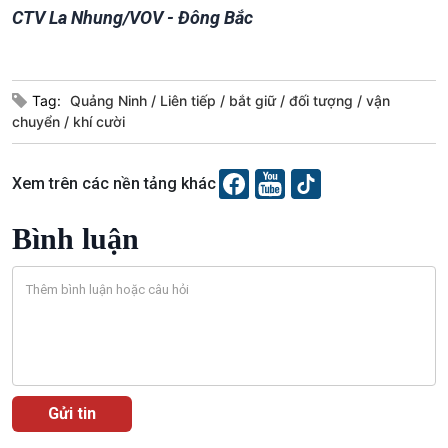
Chát với người nổi tiếng
Video
CTV La Nhung/VOV - Đông Bắc
Câu chuyện Thể thao
Infographic
E-Magazine
Tag:
Quảng Ninh
Liên tiếp
bắt giữ
đối tượng
vận
chuyển
khí cười
Xem trên các nền tảng khác
Bình luận
Podcast
Góc nhìn VOV1
Bình luận
10 phút Sự kiện - Luận bàn
Câu chuyện thời sự
Dòng chảy sự kiện
Đối thoại