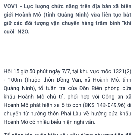
Thời sự 6h
VOV1 - Lực lượng chức năng trên địa bàn xã biên
Thời sự 12h
giới Hoành Mô (tỉnh Quảng Ninh) vừa liên tục bắt
Thời sự 18h
giữ các đối tượng vận chuyển hàng trăm bình "khí
Thời sự 21h30
cười" N2O.
Bản tin
Chuyên mục
Theo dòng Thời sự
Hồi 15 giờ 50 phút ngày 7/7, tại khu vực mốc 1321(2)
- 100m (thuộc thôn Đồng Văn, xã Hoành Mô, tỉnh
Quảng Ninh), tổ tuần tra của Đồn Biên phòng cửa
khẩu Hoành Mô chủ trì, phối hợp với Công an xã
Hoành Mô phát hiện xe ô tô con (BKS 14B-049.96) di
chuyển từ hướng thôn Phai Làu về hướng cửa khẩu
Hoành Mô có nhiều biểu hiện nghi vấn.
Chính trị
Thế giới
Tin Chính trị
Tin thế giới