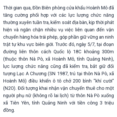
360 độ Sức khỏe
Kết nối công nghệ
Thời gian qua, Đồn Biên phòng cửa khẩu Hoành Mô đã
Chuyển đổi Xanh
Sống chung với biến đổi
tăng cường phối hợp với các lực lượng chức năng
Tài nguyên và Môi trường
khí hậu
thường xuyên tuần tra, kiểm soát địa bàn, kịp thời phát
Chuyên gia của bạn
Xã hội chuyển động
hiện và ngăn chặn nhiều vụ việc liên quan đến vận
Bước chân đến trường
chuyển hàng hóa trái phép, góp phần giữ vững an ninh
trật tự khu vực biên giới. Trước đó, ngày 5/7, tại đoạn
đường liên thôn cách Quốc lộ 18C khoảng 300m
(thuộc thôn Nà Pò, xã Hoành Mô, tỉnh Quảng Ninh),
lực lượng chức năng cũng đã kiểm tra, bắt giữ đối
tượng Lạc A Chương (SN 1987, trú tại thôn Nà Pò, xã
Hoành Mô) điều khiển ô tô chở 200 bình “khí cười”
(N2O). Đối tượng khai nhận vận chuyển thuê cho một
người phụ nữ (không rõ lai lịch) từ thôn Nà Pò xuống
xã Tiên Yên, tỉnh Quảng Ninh với tiền công 3 triệu
Văn hoá & Du lịch
Multimedia
đồng.
Tin Văn hoá & Du lịch
Ảnh