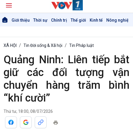
Giới thiệu
Thời sự
Chính trị
Thế giới
Kinh tế
Nông nghiệp 
XÃ HỘI
Tin Đời sống & Xã hội
Tin Pháp luật
Quảng Ninh: Liên tiếp bắt
giữ các đối tượng vận
chuyển hàng trăm bình
“khí cười”
Thứ tư, 18:00, 08/07/2026
Giới thiệu
Thời sự