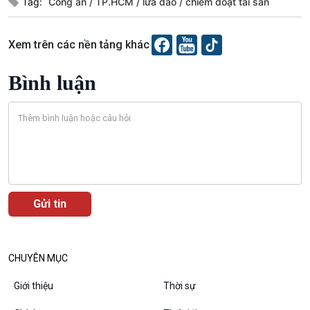
Tag:
Công an
TP.HCM
lừa đảo
chiếm đoạt tài sản
Xem trên các nền tảng khác
Bình luận
CHUYÊN MỤC
VOV1 đặc biệt
Giới thiệu
Thời sự
Thanh âm ký sự