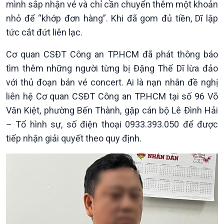
mình sắp nhận vé và chỉ cần chuyển thêm một khoản
nhỏ để “khớp đơn hàng”. Khi đã gom đủ tiền, Dĩ lập
tức cắt đứt liên lạc.
Cơ quan CSĐT Công an TP.HCM đã phát thông báo
tìm thêm những người từng bị Đặng Thế Dĩ lừa đảo
với thủ đoạn bán vé concert. Ai là nạn nhân đề nghị
liên hệ Cơ quan CSĐT Công an TP.HCM tại số 96 Võ
Văn Kiệt, phường Bến Thành, gặp cán bộ Lê Đình Hải
– Tổ hình sự, số điện thoại 0933.393.050 để được
tiếp nhận giải quyết theo quy định.
Xã hội
Khoa học & Công nghệ
Tin Đời sống & Xã hội
Tin Khoa học & Công nghệ
360 độ Sức khỏe
Kết nối công nghệ
Chuyển đổi Xanh
Sống chung với biến đổi