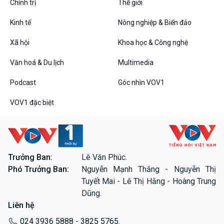
Chính trị
Thế giới
Chân dung cuộc sống
Các chương trình đặc biệt
Kinh tế
Nông nghiệp & Biển đảo
Xã hội
Khoa học & Công nghệ
Văn hoá & Du lịch
Multimedia
Podcast
Góc nhìn VOV1
VOV1 đặc biệt
Trưởng Ban:
Lê Văn Phúc.
Phó Trưởng Ban:
Nguyễn Mạnh Thắng - Nguyễn Thị
Tuyết Mai - Lê Thị Hằng - Hoàng Trung
Dũng.
Liên hệ
024 3936 5888 - 3825 5765.