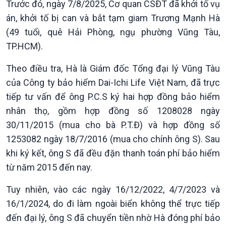
Trước đó, ngày 7/8/2025, Cơ quan CSĐT đã khởi tố vụ
án, khởi tố bị can và bắt tạm giam Trương Mạnh Hà
(49 tuổi, quê Hải Phòng, ngụ phường Vũng Tàu,
TP.HCM).
Văn hoá & Du lịch
Multimedia
Tin Văn hoá & Du lịch
Ảnh
Theo điều tra, Hà là Giám đốc Tổng đại lý Vũng Tàu
Chát với người nổi tiếng
Video
của Công ty bảo hiểm Dai-Ichi Life Việt Nam, đã trực
Câu chuyện Thể thao
Infographic
tiếp tư vấn để ông P.C.S ký hai hợp đồng bảo hiểm
E-Magazine
nhân thọ, gồm hợp đồng số 1208028 ngày
30/11/2015 (mua cho bà P.T.Đ) và hợp đồng số
1253082 ngày 18/7/2016 (mua cho chính ông S). Sau
khi ký kết, ông S đã đều đặn thanh toán phí bảo hiểm
từ năm 2015 đến nay.
Tuy nhiên, vào các ngày 16/12/2022, 4/7/2023 và
16/1/2024, do đi làm ngoài biển không thể trực tiếp
đến đại lý, ông S đã chuyển tiền nhờ Hà đóng phí bảo