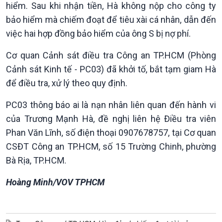
hiểm. Sau khi nhận tiền, Hà không nộp cho công ty
bảo hiểm mà chiếm đoạt để tiêu xài cá nhân, dẫn đến
việc hai hợp đồng bảo hiểm của ông S bị nợ phí.
Cơ quan Cảnh sát điều tra Công an TP.HCM (Phòng
Cảnh sát Kinh tế - PC03) đã khởi tố, bắt tạm giam Hà
để điều tra, xử lý theo quy định.
PC03 thông báo ai là nạn nhân liên quan đến hành vi
Podcast
Góc nhìn VOV1
của Trương Mạnh Hà, đề nghị liên hệ Điều tra viên
Bình luận
Phan Văn Lĩnh, số điện thoại 0907678757, tại Cơ quan
10 phút Sự kiện - Luận bàn
CSĐT Công an TP.HCM, số 15 Trường Chinh, phường
Câu chuyện thời sự
Dòng chảy sự kiện
Bà Rịa, TP.HCM.
Đối thoại
Hoàng Minh/VOV TPHCM
Diễn đàn chủ nhật
Chuyện đêm