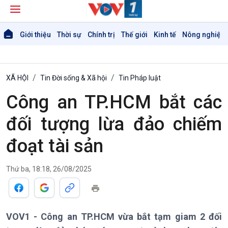
Giới thiệu
Thời sự
Chính trị
Thế giới
Kinh tế
Nông nghiệp 
XÃ HỘI
Tin Đời sống & Xã hội
Tin Pháp luật
Công an TP.HCM bắt các
đối tượng lừa đảo chiếm
đoạt tài sản
Thứ ba, 18:18, 26/08/2025
VOV1 - Công an TP.HCM vừa bắt tạm giam 2 đối