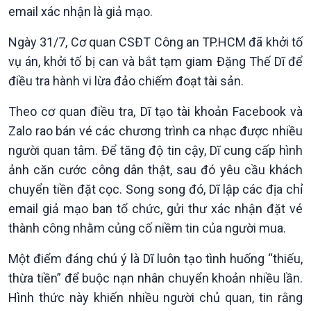
email xác nhận là giả mạo.
Ngày 31/7, Cơ quan CSĐT Công an TP.HCM đã khởi tố
vụ án, khởi tố bị can và bắt tạm giam Đặng Thế Dĩ để
điều tra hành vi lừa đảo chiếm đoạt tài sản.
Kinh tế
Nông nghiệp & Biển đảo
Theo cơ quan điều tra, Dĩ tạo tài khoản Facebook và
Tin Kinh tế
Tin Nông nghiệp & Biển
Trước giờ mở cửa
đảo
Zalo rao bán vé các chương trình ca nhạc được nhiều
Dòng chảy Kinh tế
Mùa vàng
người quan tâm. Để tăng độ tin cậy, Dĩ cung cấp hình
Sức sống hàng Việt
Biển đảo Việt Nam
ảnh căn cước công dân thật, sau đó yêu cầu khách
Khởi nghiệp
Tâm tình biên giới và hải
chuyển tiền đặt cọc. Song song đó, Dĩ lập các địa chỉ
Tuyên chiến với gian lận
đảo
email giả mạo ban tổ chức, gửi thư xác nhận đặt vé
thương mại
Tìm hiểu biển, đảo Việt
thành công nhằm củng cố niềm tin của người mua.
Nam
Một điểm đáng chú ý là Dĩ luôn tạo tình huống “thiếu,
thừa tiền” để buộc nạn nhân chuyển khoản nhiều lần.
Hình thức này khiến nhiều người chủ quan, tin rằng