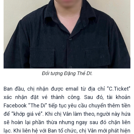
Quốc hội với cử tri
Hồ sơ sự kiện quốc tế
Xây dựng đảng
Thế giới & Việt Nam
Đảng trong cuộc sống
Biên cương - Một dải vững
Nhận diện sự thật
bền
Pháp luật và đời sống
Đối tượng Đặng Thế Dĩ.
Ban đầu, chị nhận được email từ địa chỉ “C.Ticket”
xác nhận đặt vé thành công. Sau đó, tài khoản
Facebook “The Di” tiếp tục yêu cầu chuyển thêm tiền
để “khớp giá vé”. Khi chị Vân làm theo, người này hứa
sẽ hoàn lại phần thừa nhưng ngay sau đó chặn liên
lạc. Khi liên hệ với Ban tổ chức, chị Vân mới phát hiện