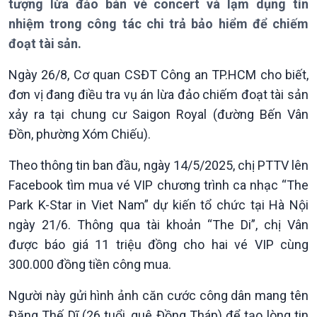
tượng lừa đảo bán vé concert và lạm dụng tín
nhiệm trong công tác chi trả bảo hiểm để chiếm
đoạt tài sản.
Ngày 26/8, Cơ quan CSĐT Công an TP.HCM cho biết,
đơn vị đang điều tra vụ án lừa đảo chiếm đoạt tài sản
xảy ra tại chung cư Saigon Royal (đường Bến Vân
Đồn, phường Xóm Chiếu).
Giới thiệu
Thời sự
Thời sự 6h
Theo thông tin ban đầu, ngày 14/5/2025, chị PTTV lên
Thời sự 12h
Facebook tìm mua vé VIP chương trình ca nhạc “The
Thời sự 18h
Park K-Star in Viet Nam” dự kiến tổ chức tại Hà Nội
Thời sự 21h30
ngày 21/6. Thông qua tài khoản “The Di”, chị Vân
Bản tin
Chuyên mục
được báo giá 11 triệu đồng cho hai vé VIP cùng
Theo dòng Thời sự
300.000 đồng tiền công mua.
Người này gửi hình ảnh căn cước công dân mang tên
Đặng Thế Dĩ (26 tuổi, quê Đồng Tháp) để tạo lòng tin