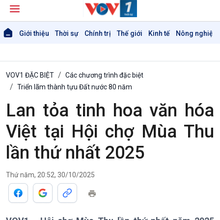
Giới thiệu
Thời sự
Chính trị
Thế giới
Kinh tế
Nông nghiệp 
VOV1 ĐẶC BIỆT
Các chương trình đặc biệt
Triển lãm thành tựu Đất nước 80 năm
Lan tỏa tinh hoa văn hóa
Giới thiệu
Thời sự
Việt tại Hội chợ Mùa Thu
Thời sự 6h
Thời sự 12h
lần thứ nhất 2025
Thời sự 18h
Thời sự 21h30
Bản tin
Thứ năm, 20:52, 30/10/2025
Chuyên mục
Theo dòng Thời sự