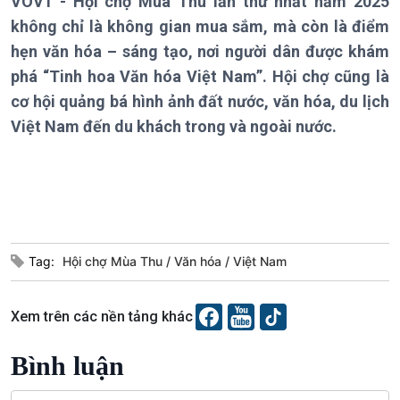
VOV1 - Hội chợ Mùa Thu lần thứ nhất năm 2025
Chính trị
Thế giới
không chỉ là không gian mua sắm, mà còn là điểm
Tin Chính trị
Tin thế giới
hẹn văn hóa – sáng tạo, nơi người dân được khám
Chính phủ với người dân
Vấn đề quốc tế
phá “Tinh hoa Văn hóa Việt Nam”. Hội chợ cũng là
Quốc hội với cử tri
Hồ sơ sự kiện quốc tế
cơ hội quảng bá hình ảnh đất nước, văn hóa, du lịch
Xây dựng đảng
Thế giới & Việt Nam
Đảng trong cuộc sống
Biên cương - Một dải vững
Việt Nam đến du khách trong và ngoài nước.
Nhận diện sự thật
bền
Pháp luật và đời sống
Kinh tế
Nông nghiệp & Biển đảo
Tin Kinh tế
Tin Nông nghiệp & Biển
Tag:
Hội chợ Mùa Thu
Văn hóa
Việt Nam
Trước giờ mở cửa
đảo
Dòng chảy Kinh tế
Mùa vàng
Sức sống hàng Việt
Biển đảo Việt Nam
Xem trên các nền tảng khác
Khởi nghiệp
Tâm tình biên giới và hải
Tuyên chiến với gian lận
đảo
Bình luận
thương mại
Tìm hiểu biển, đảo Việt
Nam