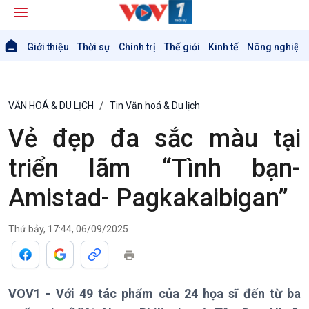
Giới thiệu
Thời sự
Chính trị
Thế giới
Kinh tế
Nông nghiệp 
VĂN HOÁ & DU LỊCH
Tin Văn hoá & Du lịch
Vẻ đẹp đa sắc màu tại
triển lãm “Tình bạn-
Amistad- Pagkakaibigan”
Thứ bảy, 17:44, 06/09/2025
VOV1 - Với 49 tác phẩm của 24 họa sĩ đến từ ba