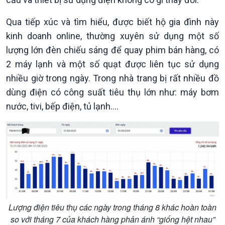
Qua tiếp xúc và tìm hiểu, được biết hộ gia đình này
kinh doanh online, thường xuyên sử dụng một số
lượng lớn đèn chiếu sáng để quay phim bán hàng, có
2 máy lạnh và một số quạt được liên tục sử dụng
nhiều giờ trong ngày. Trong nhà trang bị rất nhiều đồ
dùng điện có công suất tiêu thụ lớn như: máy bơm
nước, tivi, bếp điện, tủ lạnh….
Xã hội
Khoa học & Công nghệ
Tin Đời sống & Xã hội
Tin Khoa học & Công nghệ
360 độ Sức khỏe
Kết nối công nghệ
Chuyển đổi Xanh
Sống chung với biến đổi
Tài nguyên và Môi trường
khí hậu
Chuyên gia của bạn
Lượng điện tiêu thụ các ngày trong tháng 8 khác hoàn toàn
Xã hội chuyển động
so với tháng 7 của khách hàng phản ánh “giống hệt nhau”
Bước chân đến trường