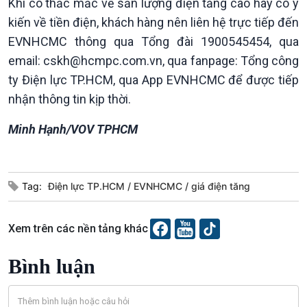
Khi có thắc mắc về sản lượng điện tăng cao hay có ý
kiến về tiền điện, khách hàng nên liên hệ trực tiếp đến
EVNHCMC thông qua Tổng đài 1900545454, qua
Podcast
Góc nhìn VOV1
email: cskh@hcmpc.com.vn, qua fanpage: Tổng công
Bình luận
ty Điện lực TP.HCM, qua App EVNHCMC để được tiếp
10 phút Sự kiện - Luận bàn
nhận thông tin kịp thời.
Câu chuyện thời sự
Dòng chảy sự kiện
Minh Hạnh/VOV TPHCM
Đối thoại
Diễn đàn chủ nhật
Chuyện đêm
Tag:
Điện lực TP.HCM
EVNHCMC
giá điện tăng
Xem trên các nền tảng khác
Bình luận