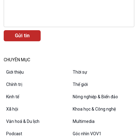
CHUYÊN MỤC
Giới thiệu
Thời sự
VOV1 đặc biệt
Chính trị
Thế giới
Thanh âm ký sự
Chân dung cuộc sống
Kinh tế
Nông nghiệp & Biển đảo
Các chương trình đặc biệt
Xã hội
Khoa học & Công nghệ
Văn hoá & Du lịch
Multimedia
Podcast
Góc nhìn VOV1