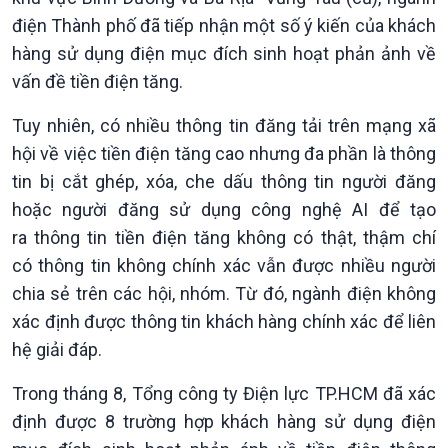
điện Thành phố đã tiếp nhận một số ý kiến của khách
hàng sử dụng điện mục đích sinh hoạt phản ảnh về
vấn đề tiền điện tăng.
Tuy nhiên, có nhiều thông tin đăng tải trên mạng xã
hội về việc tiền điện tăng cao nhưng đa phần là thông
tin bị cắt ghép, xóa, che dấu thông tin người đăng
hoặc người đăng sử dụng công nghệ AI để tạo
ra thông tin tiền điện tăng không có thật, thậm chí
có thông tin không chính xác vẫn được nhiều người
chia sẻ trên các hội, nhóm. Từ đó, ngành điện không
xác định được thông tin khách hàng chính xác để liên
Chính trị
Thế giới
hệ giải đáp.
Tin Chính trị
Tin thế giới
Trong tháng 8, Tổng công ty Điện lực TP.HCM đã xác
Chính phủ với người dân
Vấn đề quốc tế
Quốc hội với cử tri
Hồ sơ sự kiện quốc tế
định được 8 trường hợp khách hàng sử dụng điện
Xây dựng đảng
Thế giới & Việt Nam