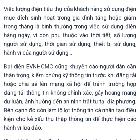
Tin Văn hoá & Du lịch
Ảnh
Việc lượng điện tiêu thụ của khách hàng sử dụng điện
Chát với người nổi tiếng
Video
mục đích sinh hoạt trong gia đình tăng hoặc giảm
Câu chuyện Thể thao
Infographic
trong tháng là bình thường trong việc sử dụng điện
E-Magazine
hàng ngày, vì còn phụ thuộc vào thời tiết, số lượng
người sử dụng, thời gian sử dụng, thiết bị sử dụng,
hành vi của người sử dụng…
Đại diện EVNHCMC cũng khuyến cáo người dân cần
thận trọng, kiểm chứng kỹ thông tin trước khi đăng tải
hoặc chia sẻ lên mạng xã hội để tránh trường hợp
đăng tải thông tin không chính xác, gây hoang mang
dư luận, ảnh hưởng đến an ninh trật tự tại địa phương.
Bên cạnh đó còn làm lộ lọt thông tin cá nhân tạo điều
kiện cho kẻ xấu thu thập thông tin để thực hiện các
hành vi lừa đảo.