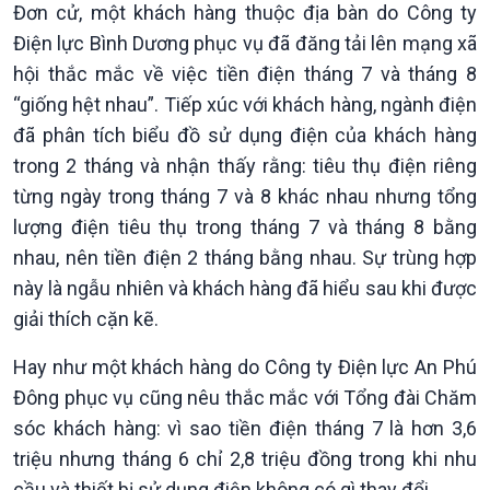
Đơn cử, một khách hàng thuộc địa bàn do Công ty
Điện lực Bình Dương phục vụ đã đăng tải lên mạng xã
Kinh tế
Nông nghiệp & Biển đảo
hội thắc mắc về việc tiền điện tháng 7 và tháng 8
“giống hệt nhau”. Tiếp xúc với khách hàng, ngành điện
Tin Kinh tế
Tin Nông nghiệp & Biển
Trước giờ mở cửa
đảo
đã phân tích biểu đồ sử dụng điện của khách hàng
Dòng chảy Kinh tế
Mùa vàng
trong 2 tháng và nhận thấy rằng: tiêu thụ điện riêng
Sức sống hàng Việt
Biển đảo Việt Nam
từng ngày trong tháng 7 và 8 khác nhau nhưng tổng
Khởi nghiệp
Tâm tình biên giới và hải
lượng điện tiêu thụ trong tháng 7 và tháng 8 bằng
Tuyên chiến với gian lận
đảo
nhau, nên tiền điện 2 tháng bằng nhau. Sự trùng hợp
thương mại
Tìm hiểu biển, đảo Việt
này là ngẫu nhiên và khách hàng đã hiểu sau khi được
Nam
giải thích cặn kẽ.
Hay như một khách hàng do Công ty Điện lực An Phú
Đông phục vụ cũng nêu thắc mắc với Tổng đài Chăm
sóc khách hàng: vì sao tiền điện tháng 7 là hơn 3,6
triệu nhưng tháng 6 chỉ 2,8 triệu đồng trong khi nhu
cầu và thiết bị sử dụng điện không có gì thay đổi.