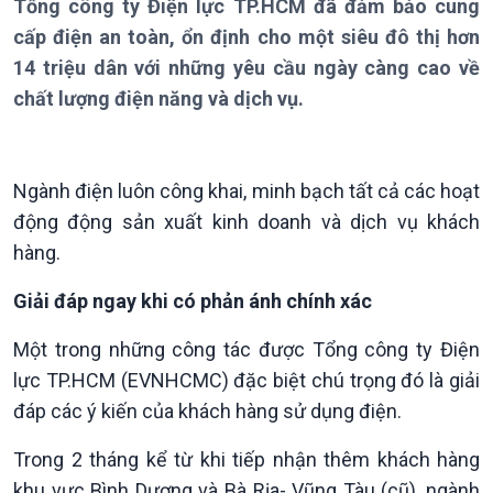
Tổng công ty Điện lực TP.HCM đã đảm bảo cung
cấp điện an toàn, ổn định cho một siêu đô thị hơn
14 triệu dân với những yêu cầu ngày càng cao về
chất lượng điện năng và dịch vụ.
Giới thiệu
Thời sự
Ngành điện luôn công khai, minh bạch tất cả các hoạt
Thời sự 6h
động động sản xuất kinh doanh và dịch vụ khách
Thời sự 12h
hàng.
Thời sự 18h
Thời sự 21h30
Giải đáp ngay khi có phản ánh chính xác
Bản tin
Một trong những công tác được Tổng công ty Điện
Chuyên mục
Theo dòng Thời sự
lực TP.HCM (EVNHCMC) đặc biệt chú trọng đó là giải
đáp các ý kiến của khách hàng sử dụng điện.
Trong 2 tháng kể từ khi tiếp nhận thêm khách hàng
khu vực Bình Dương và Bà Rịa- Vũng Tàu (cũ), ngành