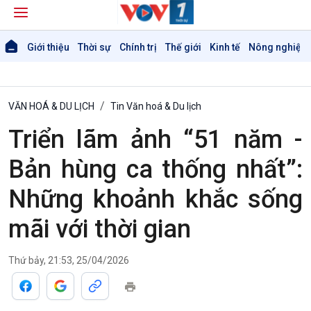
Giới thiệu
Thời sự
Chính trị
Thế giới
Kinh tế
Nông nghiệp 
VĂN HOÁ & DU LỊCH
Tin Văn hoá & Du lịch
Triển lãm ảnh “51 năm -
Bản hùng ca thống nhất”:
Những khoảnh khắc sống
mãi với thời gian
Thứ bảy, 21:53, 25/04/2026