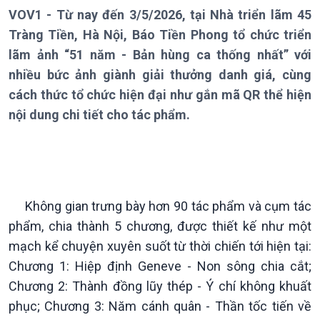
VOV1 - Từ nay đến 3/5/2026, tại Nhà triển lãm 45
Tràng Tiền, Hà Nội, Báo Tiền Phong tổ chức triển
lãm ảnh “51 năm - Bản hùng ca thống nhất” với
nhiều bức ảnh giành giải thưởng danh giá, cùng
cách thức tổ chức hiện đại như gắn mã QR thể hiện
nội dung chi tiết cho tác phẩm.
Giới thiệu
Thời sự
Không gian trưng bày hơn 90 tác phẩm và cụm tác
Thời sự 6h
phẩm, chia thành 5 chương, được thiết kế như một
Thời sự 12h
Thời sự 18h
mạch kể chuyện xuyên suốt từ thời chiến tới hiện tại:
Thời sự 21h30
Chương 1: Hiệp định Geneve - Non sông chia cắt;
Bản tin
Chương 2: Thành đồng lũy thép - Ý chí không khuất
Chuyên mục
phục; Chương 3: Năm cánh quân - Thần tốc tiến về
Theo dòng Thời sự