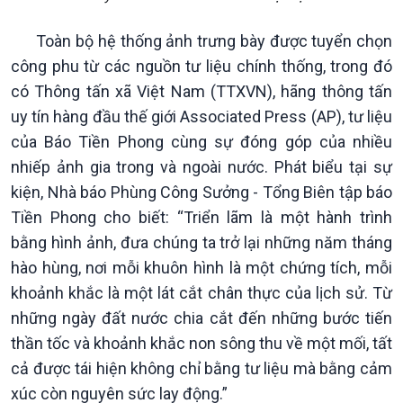
Toàn bộ hệ thống ảnh trưng bày được tuyển chọn
công phu từ các nguồn tư liệu chính thống, trong đó
Chính trị
Thế giới
có Thông tấn xã Việt Nam (TTXVN), hãng thông tấn
Tin Chính trị
Tin thế giới
uy tín hàng đầu thế giới Associated Press (AP), tư liệu
Chính phủ với người dân
Vấn đề quốc tế
của Báo Tiền Phong cùng sự đóng góp của nhiều
Quốc hội với cử tri
Hồ sơ sự kiện quốc tế
Xây dựng đảng
Thế giới & Việt Nam
nhiếp ảnh gia trong và ngoài nước. Phát biểu tại sự
Đảng trong cuộc sống
Biên cương - Một dải vững
kiện, Nhà báo Phùng Công Sưởng - Tổng Biên tập báo
Nhận diện sự thật
bền
Tiền Phong cho biết: “Triển lãm là một hành trình
Pháp luật và đời sống
bằng hình ảnh, đưa chúng ta trở lại những năm tháng
hào hùng, nơi mỗi khuôn hình là một chứng tích, mỗi
khoảnh khắc là một lát cắt chân thực của lịch sử. Từ
những ngày đất nước chia cắt đến những bước tiến
thần tốc và khoảnh khắc non sông thu về một mối, tất
cả được tái hiện không chỉ bằng tư liệu mà bằng cảm
xúc còn nguyên sức lay động.”