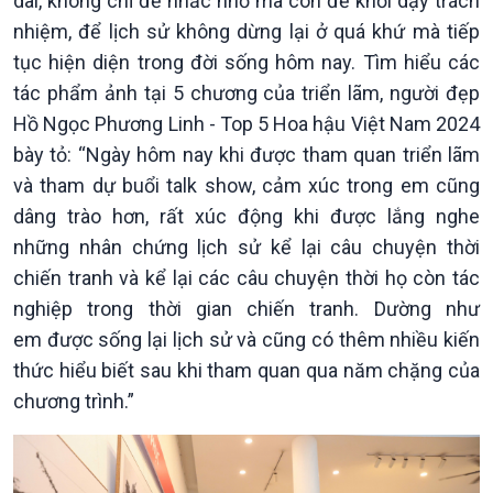
dài, không chỉ để nhắc nhớ mà còn để khơi dậy trách
Văn hoá & Du lịch
Multimedia
nhiệm, để lịch sử không dừng lại ở quá khứ mà tiếp
Tin Văn hoá & Du lịch
Ảnh
tục hiện diện trong đời sống hôm nay. Tìm hiểu các
Chát với người nổi tiếng
Video
tác phẩm ảnh tại 5 chương của triển lãm, người đẹp
Câu chuyện Thể thao
Infographic
E-Magazine
Hồ Ngọc Phương Linh - Top 5 Hoa hậu Việt Nam 2024
bày tỏ: “Ngày hôm nay khi được tham quan triển lãm
và tham dự buổi talk show, cảm xúc trong em cũng
dâng trào hơn, rất xúc động khi được lắng nghe
những nhân chứng lịch sử kể lại câu chuyện thời
chiến tranh và kể lại các câu chuyện thời họ còn tác
nghiệp trong thời gian chiến tranh. Dường như
em được sống lại lịch sử và cũng có thêm nhiều kiến
thức hiểu biết sau khi tham quan qua năm chặng của
chương trình.”