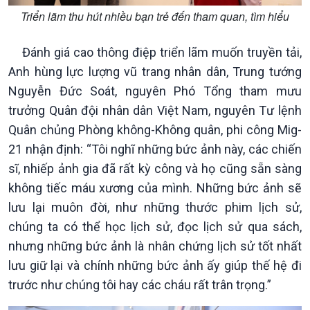
Triển lãm thu hút nhiều bạn trẻ đến tham quan, tìm hiểu
Đánh giá cao thông điệp triển lãm muốn truyền tải,
Anh hùng lực lượng vũ trang nhân dân, Trung tướng
Nguyễn Đức Soát, nguyên Phó Tổng tham mưu
trưởng Quân đội nhân dân Việt Nam, nguyên Tư lệnh
Quân chủng Phòng không-Không quân, phi công Mig-
Xã hội
Khoa học & Công nghệ
21 nhận định: “Tôi nghĩ những bức ảnh này, các chiến
Tin Đời sống & Xã hội
Tin Khoa học & Công nghệ
sĩ, nhiếp ảnh gia đã rất kỳ công và họ cũng sẵn sàng
360 độ Sức khỏe
Kết nối công nghệ
Chuyển đổi Xanh
Sống chung với biến đổi
không tiếc máu xương của mình. Những bức ảnh sẽ
Tài nguyên và Môi trường
khí hậu
lưu lại muôn đời, như những thước phim lịch sử,
Chuyên gia của bạn
chúng ta có thể học lịch sử, đọc lịch sử qua sách,
Xã hội chuyển động
nhưng những bức ảnh là nhân chứng lịch sử tốt nhất
Bước chân đến trường
lưu giữ lại và chính những bức ảnh ấy giúp thế hệ đi
trước như chúng tôi hay các cháu rất trân trọng.”