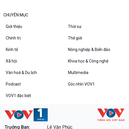
VOV1 đặc biệt
Thanh âm ký sự
CHUYÊN MỤC
Chân dung cuộc sống
Giới thiệu
Thời sự
Các chương trình đặc biệt
Chính trị
Thế giới
Kinh tế
Nông nghiệp & Biển đảo
Xã hội
Khoa học & Công nghệ
Văn hoá & Du lịch
Multimedia
Podcast
Góc nhìn VOV1
VOV1 đặc biệt
Trưởng Ban:
Lê Văn Phúc.