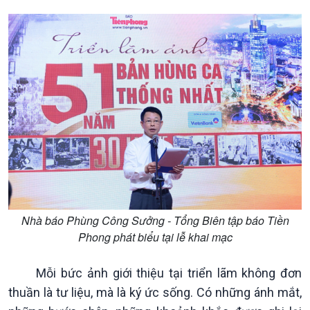
Nhà báo Phùng Công Sưởng - Tổng Biên tập báo Tiền
Phong phát biểu tại lễ khai mạc
Kinh tế
Nông nghiệp & Biển đảo
Tin Kinh tế
Tin Nông nghiệp & Biển
Mỗi bức ảnh giới thiệu tại triển lãm không đơn
Trước giờ mở cửa
đảo
thuần là tư liệu, mà là ký ức sống. Có những ánh mắt,
Dòng chảy Kinh tế
Mùa vàng