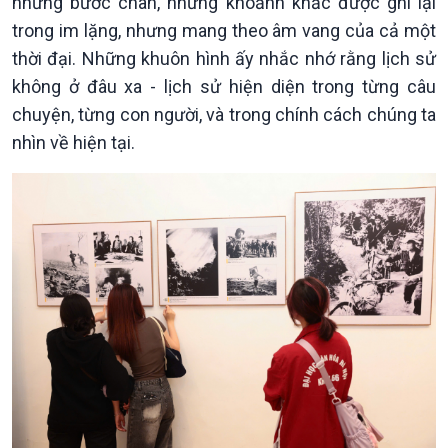
những bước chân, những khoảnh khắc được ghi lại
Sức sống hàng Việt
Biển đảo Việt Nam
Khởi nghiệp
Tâm tình biên giới và hải
trong im lặng, nhưng mang theo âm vang của cả một
Tuyên chiến với gian lận
đảo
thời đại. Những khuôn hình ấy nhắc nhớ rằng lịch sử
thương mại
Tìm hiểu biển, đảo Việt
không ở đâu xa - lịch sử hiện diện trong từng câu
Nam
chuyện, từng con người, và trong chính cách chúng ta
nhìn về hiện tại.