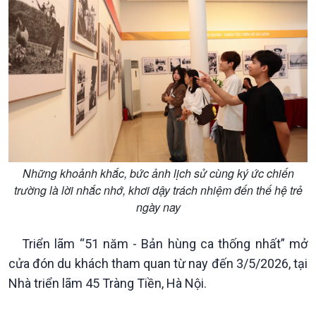
Podcast
Góc nhìn VOV1
Bình luận
Những khoảnh khắc, bức ảnh lịch sử cùng ký ức chiến
10 phút Sự kiện - Luận bàn
trường là lời nhắc nhớ, khơi dậy trách nhiệm đến thế hệ trẻ
Câu chuyện thời sự
ngày nay
Dòng chảy sự kiện
Đối thoại
Triển lãm “51 năm - Bản hùng ca thống nhất” mở
Diễn đàn chủ nhật
cửa đón du khách tham quan từ nay đến 3/5/2026, tại
Chuyện đêm
Nhà triển lãm 45 Tràng Tiền, Hà Nội.