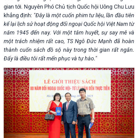
gian tới. Nguyên Phó Chủ tịch Quốc hội Uông Chu Lưu
khẳng định:
"Đây là một cuốn phim tư liệu, lần đầu tiên
kể lại lịch sử hoạt động đối ngoại Quốc hội Việt Nam từ
năm 1945 đến nay. Với một tâm huyết, sự say mê và
một trách nhiệm rất cao, TS Ngô Đức Mạnh đã hoàn
thành cuốn sách đồ sộ này trong thời gian rất ngắn.
Đấy là điều tôi rất mến phục và tự hào."
Podcast
Góc nhìn VOV1
Bình luận
10 phút Sự kiện - Luận bàn