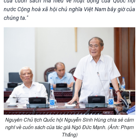
của cuốn sách mà hiểu về hoạt động của Quốc hội
nước Cộng hoà xã hội chủ nghĩa Việt Nam bây giờ của
chúng ta."
Kinh tế
Nông nghiệp & Biển đảo
Tin Kinh tế
Tin Nông nghiệp & Biển
Trước giờ mở cửa
đảo
Dòng chảy Kinh tế
Mùa vàng
Sức sống hàng Việt
Biển đảo Việt Nam
Khởi nghiệp
Tâm tình biên giới và hải
Tuyên chiến với gian lận
đảo
Nguyên Chủ tịch Quốc hội Nguyễn Sinh Hùng chia sẻ cảm
thương mại
Tìm hiểu biển, đảo Việt
nghĩ về cuốn sách của tác giả Ngô Đức Mạnh. (Ảnh: Phạm
Nam
Thắng)