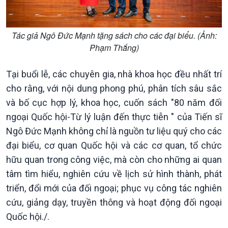
Câu chuyện thời sự
Dòng chảy sự kiện
Tác giả Ngô Đức Mạnh tặng sách cho các đại biểu. (Ảnh:
Đối thoại
Phạm Thắng)
Diễn đàn chủ nhật
Chuyện đêm
Tại buổi lễ, các chuyên gia, nhà khoa học đều nhất trí
cho rằng, với nội dung phong phú, phân tích sâu sắc
và bố cục hợp lý, khoa học, cuốn sách "80 năm đối
ngoại Quốc hội-Từ lý luận đến thực tiễn " của Tiến sĩ
Ngô Đức Mạnh không chỉ là nguồn tư liệu quý cho các
đại biểu, cơ quan Quốc hội và các cơ quan, tổ chức
hữu quan trong công việc, mà còn cho những ai quan
tâm tìm hiểu, nghiên cứu về lịch sử hình thành, phát
triển, đổi mới của đối ngoại; phục vụ công tác nghiên
cứu, giảng dạy, truyền thông và hoạt động đối ngoại
Quốc hội./.