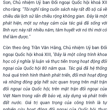
Son, Chủ nhiệm Uỷ ban Đối ngoại Quốc hội khoá XII
cho rằng:
"Tôi nghĩ rằng cuốn sách này rất đồ sộ cả về
chiều dài lịch sử lẫn chiều rộng không gian. Đây là một
phát hiện, một sự nhạy cảm của tác giả đã sống với
lĩnh vực này rất nhiều năm, tâm huyết với nó thì mới có
thể làm được."
Xã hội
Khoa học & Công nghệ
Còn theo ông Trần Văn Hằng, Chủ nhiệm Uỷ ban Đối
Tin Đời sống & Xã hội
Tin Khoa học & Công nghệ
360 độ Sức khỏe
Kết nối công nghệ
ngoại Quốc hội khoá XIII,
"Đây là một công trình khoa
Chuyển đổi Xanh
Sống chung với biến đổi
học có ý nghĩa lý luận và thực tiễn trong hoạt động đối
Tài nguyên và Môi trường
khí hậu
ngoại của Quốc hội 80 năm qua. Tác giả đã hệ thống
Chuyên gia của bạn
hoá quá trình hình thành phát triển, đổi mới hoạt động
Xã hội chuyển động
và những đóng góp hết sức quan trọng trên mặt trận
Bước chân đến trường
đối ngoại của Quốc hội, trên mặt trận đối ngoại của
Việt Nam trong vấn đề bảo vệ, xây dựng và phát triển
đất nước. Giá trị quan trọng của công trình là tự
nghiên cứu hoạt động đối ngoại của Quốc hội, thực