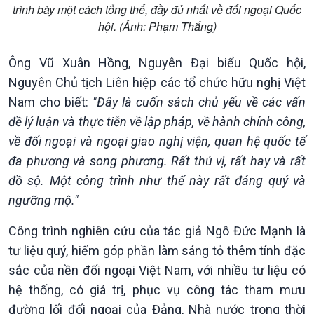
trình bày một cách tổng thể, đầy đủ nhất về đối ngoại Quốc
hội. (Ảnh: Phạm Thắng)
Ông Vũ Xuân Hồng, Nguyên Đại biểu Quốc hội,
Văn hoá & Du lịch
Multimedia
Nguyên Chủ tịch Liên hiệp các tổ chức hữu nghị Việt
Tin Văn hoá & Du lịch
Ảnh
Chát với người nổi tiếng
Video
Nam cho biết:
"Đây là cuốn sách chủ yếu về các vấn
Câu chuyện Thể thao
Infographic
đề lý luận và thực tiễn về lập pháp, về hành chính công,
E-Magazine
về đối ngoại và ngoại giao nghị viện, quan hệ quốc tế
đa phương và song phương. Rất thú vị, rất hay và rất
đồ sộ. Một công trình như thế này rất đáng quý và
ngưỡng mộ."
Công trình nghiên cứu của tác giả Ngô Đức Mạnh là
tư liệu quý, hiếm góp phần làm sáng tỏ thêm tính đặc
sắc của nền đối ngoại Việt Nam, với nhiều tư liệu có
hệ thống, có giá trị, phục vụ công tác tham mưu
đường lối đối ngoại của Đảng, Nhà nước trong thời