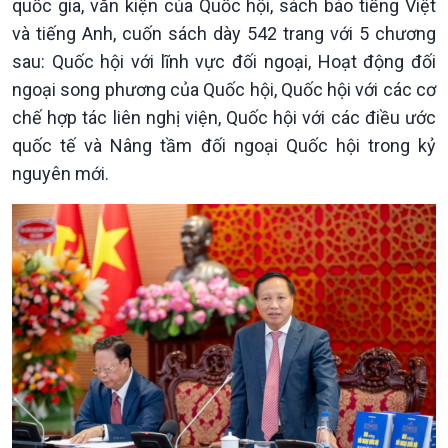
Thời sự 18h
quốc gia, văn kiện của Quốc hội, sách báo tiếng Việt
Thời sự 21h30
và tiếng Anh, cuốn sách dày 542 trang với 5 chương
Bản tin
sau: Quốc hội với lĩnh vực đối ngoại, Hoạt động đối
Chuyên mục
ngoại song phương của Quốc hội, Quốc hội với các cơ
Theo dòng Thời sự
chế hợp tác liên nghị viện, Quốc hội với các điều ước
quốc tế và Nâng tầm đối ngoại Quốc hội trong kỷ
nguyên mới.