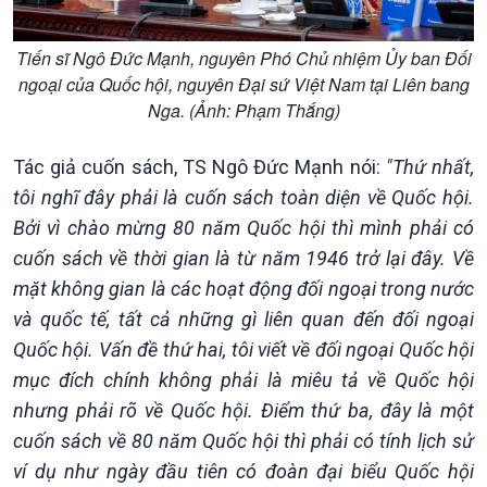
Tiến sĩ Ngô Đức Mạnh, nguyên Phó Chủ nhiệm Ủy ban Đối
ngoại của Quốc hội, nguyên Đại sứ Việt Nam tại Liên bang
Nga. (Ảnh: Phạm Thắng)
Tác giả cuốn sách, TS Ngô Đức Mạnh nói:
"Thứ nhất,
tôi nghĩ đây phải là cuốn sách toàn diện về Quốc hội.
Bởi vì chào mừng 80 năm Quốc hội thì mình phải có
cuốn sách về thời gian là từ năm 1946 trở lại đây. Về
mặt không gian là các hoạt động đối ngoại trong nước
và quốc tế, tất cả những gì liên quan đến đối ngoại
Chính trị
Thế giới
Quốc hội. Vấn đề thứ hai, tôi viết về đối ngoại Quốc hội
Tin Chính trị
Tin thế giới
Chính phủ với người dân
Vấn đề quốc tế
mục đích chính không phải là miêu tả về Quốc hội
Quốc hội với cử tri
Hồ sơ sự kiện quốc tế
nhưng phải rõ về Quốc hội. Điểm thứ ba, đây là một
Xây dựng đảng
Thế giới & Việt Nam
cuốn sách về 80 năm Quốc hội thì phải có tính lịch sử
Đảng trong cuộc sống
Biên cương - Một dải vững
ví dụ như ngày đầu tiên có đoàn đại biểu Quốc hội
Nhận diện sự thật
bền