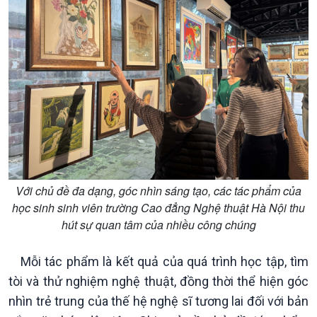
Xã hội
Khoa học & Công nghệ
Tin Đời sống & Xã hội
Tin Khoa học & Công nghệ
360 độ Sức khỏe
Kết nối công nghệ
Chuyển đổi Xanh
Sống chung với biến đổi
Tài nguyên và Môi trường
khí hậu
Chuyên gia của bạn
Xã hội chuyển động
Bước chân đến trường
Với chủ đề đa dạng, góc nhìn sáng tạo, các tác phẩm của
học sinh sinh viên trường Cao đẳng Nghệ thuật Hà Nội thu
hút sự quan tâm của nhiều công chúng
Mỗi tác phẩm là kết quả của quá trình học tập, tìm
tòi và thử nghiệm nghệ thuật, đồng thời thể hiện góc
nhìn trẻ trung của thế hệ nghệ sĩ tương lai đối với bản