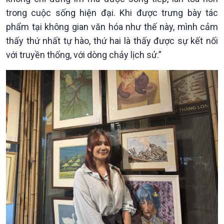
trong cuộc sống hiện đại. Khi được trưng bày tác
phẩm tại không gian văn hóa như thế này, mình cảm
thấy thứ nhất tự hào, thứ hai là thấy được sự kết nối
với truyền thống, với dòng chảy lịch sử.”
Podcast
Góc nhìn VOV1
Bình luận
10 phút Sự kiện - Luận bàn
Câu chuyện thời sự
Dòng chảy sự kiện
Đối thoại
Diễn đàn chủ nhật
Chuyện đêm