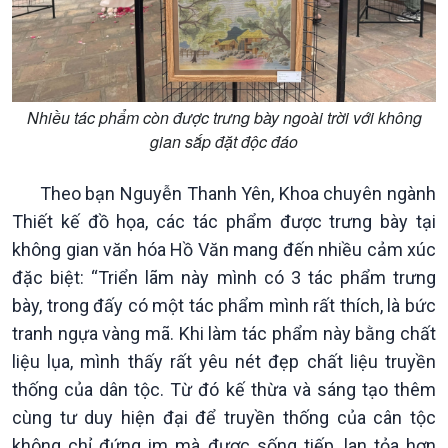
Tin Văn hoá & Du lịch
Ảnh
Chát với người nổi tiếng
Video
Câu chuyện Thể thao
Infographic
E-Magazine
Nhiều tác phẩm còn được trưng bày ngoài trời với không
gian sắp đặt độc đáo
Theo bạn Nguyễn Thanh Yên, Khoa chuyên ngành
Thiết kế đồ họa, các tác phẩm được trưng bày tại
không gian văn hóa Hồ Văn mang đến nhiều cảm xúc
đặc biệt: “Triển lãm này mình có 3 tác phẩm trưng
bày, trong đấy có một tác phẩm mình rất thích, là bức
tranh ngựa vàng mã. Khi làm tác phẩm này bằng chất
liệu lụa, mình thấy rất yêu nét đẹp chất liệu truyền
thống của dân tộc. Từ đó kế thừa và sáng tạo thêm
cùng tư duy hiện đại để truyền thống của cân tộc
không chỉ đứng im mà được sống tiếp, lan tỏa hơn