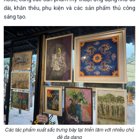
dài, khăn thêu, phụ kiện và các sản phẩm thủ công
sáng tạo.
Kinh tế
Nông nghiệp & Biển đảo
Tin Kinh tế
Tin Nông nghiệp & Biển
Trước giờ mở cửa
đảo
Dòng chảy Kinh tế
Mùa vàng
Sức sống hàng Việt
Biển đảo Việt Nam
Khởi nghiệp
Tâm tình biên giới và hải
Tuyên chiến với gian lận
đảo
thương mại
Tìm hiểu biển, đảo Việt
Nam
Các tác phẩm xuất sắc trưng bày tại triển lãm với nhiều chủ
đề đa dạng