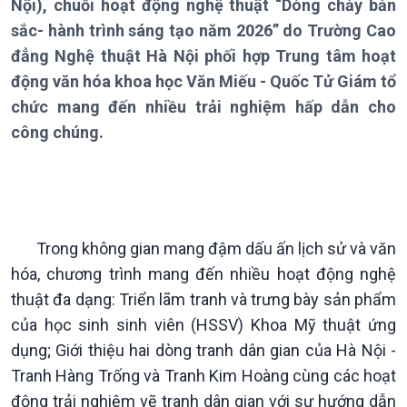
Nội), chuỗi hoạt động nghệ thuật “Dòng chảy bản
sắc- hành trình sáng tạo năm 2026” do Trường Cao
đẳng Nghệ thuật Hà Nội phối hợp Trung tâm hoạt
động văn hóa khoa học Văn Miếu - Quốc Tử Giám tổ
chức mang đến nhiều trải nghiệm hấp dẫn cho
công chúng.
Trong không gian mang đậm dấu ấn lịch sử và văn
hóa, chương trình mang đến nhiều hoạt động nghệ
thuật đa dạng: Triển lãm tranh và trưng bày sản phẩm
Giới thiệu
Thời sự
của học sinh sinh viên (HSSV) Khoa Mỹ thuật ứng
Thời sự 6h
dụng; Giới thiệu hai dòng tranh dân gian của Hà Nội -
Thời sự 12h
Tranh Hàng Trống và Tranh Kim Hoàng cùng các hoạt
Thời sự 18h
động trải nghiệm vẽ tranh dân gian với sự hướng dẫn