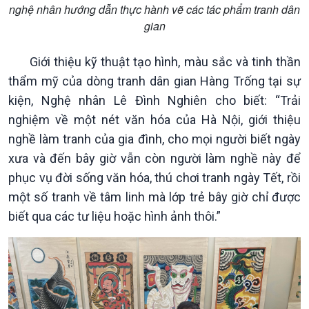
nghệ nhân hướng dẫn thực hành vẽ các tác phẩm tranh dân
gian
Giới thiệu kỹ thuật tạo hình, màu sắc và tinh thần
thẩm mỹ của dòng tranh dân gian Hàng Trống tại sự
kiện, Nghệ nhân Lê Đình Nghiên cho biết: “Trải
nghiệm về một nét văn hóa của Hà Nội, giới thiệu
nghề làm tranh của gia đình, cho mọi người biết ngày
xưa và đến bây giờ vẫn còn người làm nghề này để
Chính trị
Thế giới
phục vụ đời sống văn hóa, thú chơi tranh ngày Tết, rồi
Tin Chính trị
Tin thế giới
một số tranh về tâm linh mà lớp trẻ bây giờ chỉ được
Chính phủ với người dân
Vấn đề quốc tế
biết qua các tư liệu hoặc hình ảnh thôi.”
Quốc hội với cử tri
Hồ sơ sự kiện quốc tế
Xây dựng đảng
Thế giới & Việt Nam
Đảng trong cuộc sống
Biên cương - Một dải vững
Nhận diện sự thật
bền
Pháp luật và đời sống