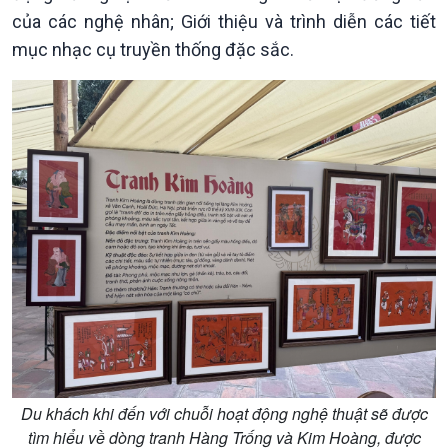
Thời sự 21h30
của các nghệ nhân; Giới thiệu và trình diễn các tiết
Bản tin
mục nhạc cụ truyền thống đặc sắc.
Chuyên mục
Theo dòng Thời sự
Du khách khi đến với chuỗi hoạt động nghệ thuật sẽ được
tìm hiểu về dòng tranh Hàng Trống và Kim Hoàng, được