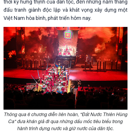
thời kỳ hưng thịnh của dân tộc, đến những năm tháng
đấu tranh giành độc lập và khát vọng xây dựng một
Việt Nam hòa bình, phát triển hôm nay.
Giới thiệu
Thời sự
Thời sự 6h
Thời sự 12h
Thời sự 18h
Thời sự 21h30
Bản tin
Chuyên mục
Theo dòng Thời sự
Thông qua 6 chương diễn liên hoàn, "Đất Nước Thiên Hùng
Ca" đưa khán giả đi qua những dấu mốc tiêu biểu trong
hành trình dựng nước và giữ nước của dân tộc.