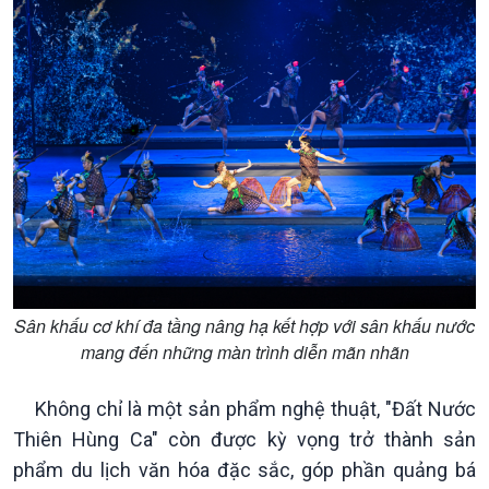
Xã hội
Khoa học & Công nghệ
Tin Đời sống & Xã hội
Tin Khoa học & Công nghệ
Sân khấu cơ khí đa tầng nâng hạ kết hợp với sân khấu nước
360 độ Sức khỏe
Kết nối công nghệ
mang đến những màn trình diễn mãn nhãn
Chuyển đổi Xanh
Sống chung với biến đổi
Tài nguyên và Môi trường
khí hậu
Không chỉ là một sản phẩm nghệ thuật, "Đất Nước
Chuyên gia của bạn
Thiên Hùng Ca" còn được kỳ vọng trở thành sản
Xã hội chuyển động
phẩm du lịch văn hóa đặc sắc, góp phần quảng bá
Bước chân đến trường