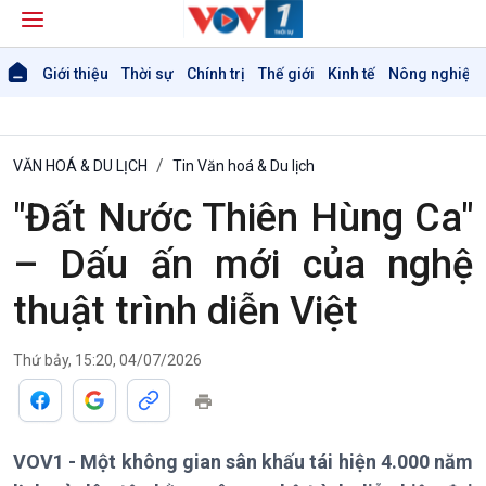
Giới thiệu
Thời sự
Chính trị
Thế giới
Kinh tế
Nông nghiệp 
VĂN HOÁ & DU LỊCH
Tin Văn hoá & Du lịch
"Đất Nước Thiên Hùng Ca"
– Dấu ấn mới của nghệ
thuật trình diễn Việt
Thứ bảy, 15:20, 04/07/2026
VOV1 - Một không gian sân khấu tái hiện 4.000 năm