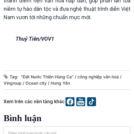
thành điểm hẹn văn hóa hấp dẫn, góp phần lan tỏa
niềm tự hào dân tộc và đưa nghệ thuật trình diễn Việt
Nam vươn tới những chuẩn mực mới.
Thuỷ Tiên/VOV1
Tag:
"Đất Nước Thiên Hùng Ca"
công nghiệp văn hoá
VOV1 đặc biệt
Vingroup
Ocean city
Hưng Yên
Thanh âm ký sự
Chân dung cuộc sống
Các chương trình đặc biệt
Xem trên các nền tảng khác
Bình luận