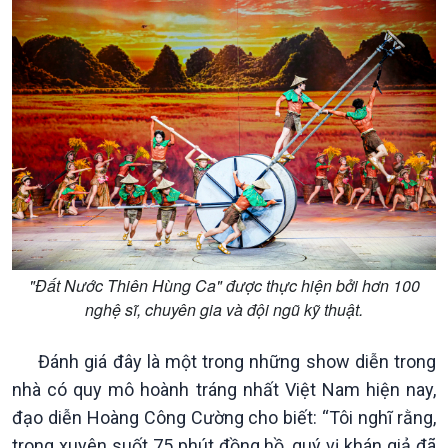
Kinh tế
Nông nghiệp & Biển đảo
Tin Kinh tế
Tin Nông nghiệp & Biển
Trước giờ mở cửa
đảo
Dòng chảy Kinh tế
Mùa vàng
Sức sống hàng Việt
Biển đảo Việt Nam
Khởi nghiệp
Tâm tình biên giới và hải
Tuyên chiến với gian lận
đảo
thương mại
Tìm hiểu biển, đảo Việt
Nam
"Đất Nước Thiên Hùng Ca" được thực hiện bởi hơn 100
nghệ sĩ, chuyên gia và đội ngũ kỹ thuật.
Đánh giá đây là một trong những show diễn trong
nhà có quy mô hoành tráng nhất Việt Nam hiện nay,
đạo diễn Hoàng Công Cường cho biết: “Tôi nghĩ rằng,
trong xuyên suốt 75 phút đồng hồ, quý vị khán giả đã