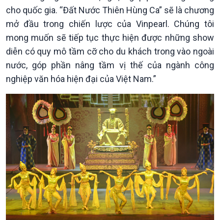
cho quốc gia. “Đất Nước Thiên Hùng Ca” sẽ là chương
mở đầu trong chiến lược của Vinpearl. Chúng tôi
mong muốn sẽ tiếp tục thực hiện được những show
Podcast
Góc nhìn VOV1
diễn có quy mô tầm cỡ cho du khách trong vào ngoài
Bình luận
nước, góp phần nâng tầm vị thế của ngành công
10 phút Sự kiện - Luận bàn
nghiệp văn hóa hiện đại của Việt Nam.”
Câu chuyện thời sự
Dòng chảy sự kiện
Đối thoại
Diễn đàn chủ nhật
Chuyện đêm