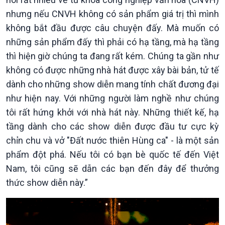
Đảng trong cuộc sống
Biên cương - Một dải vững
nhưng nếu CNVH không có sản phẩm giá trị thì mình
Nhận diện sự thật
bền
không bắt đầu được câu chuyện đấy. Mà muốn có
Pháp luật và đời sống
những sản phẩm đấy thì phải có hạ tầng, mà hạ tầng
thì hiện giờ chúng ta đang rất kém. Chúng ta gần như
không có được những nhà hát được xây bài bản, tử tế
dành cho những show diễn mang tính chất đương đại
như hiện nay. Với những người làm nghề như chúng
tôi rất hứng khởi với nhà hát này. Những thiết kế, hạ
tầng dành cho các show diễn được đầu tư cực kỳ
chỉn chu và vở "Đất nước thiên Hùng ca" - là một sản
phẩm đột phá. Nếu tôi có bạn bè quốc tế đến Việt
Nam, tôi cũng sẽ dẫn các bạn đến đây để thưởng
thức show diễn này.”