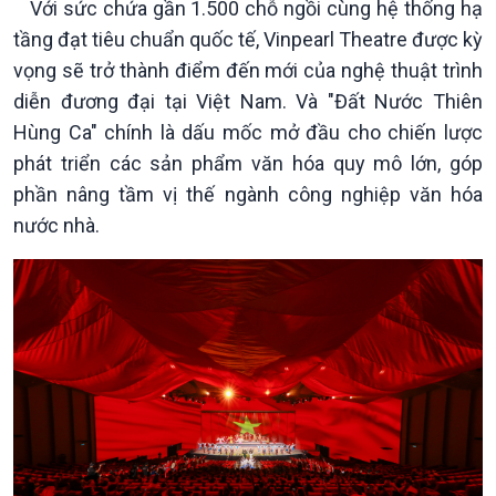
Với sức chứa gần 1.500 chỗ ngồi cùng hệ thống hạ
Tin Văn hoá & Du lịch
Ảnh
tầng đạt tiêu chuẩn quốc tế, Vinpearl Theatre được kỳ
Chát với người nổi tiếng
Video
vọng sẽ trở thành điểm đến mới của nghệ thuật trình
Câu chuyện Thể thao
Infographic
E-Magazine
diễn đương đại tại Việt Nam. Và "Đất Nước Thiên
Hùng Ca" chính là dấu mốc mở đầu cho chiến lược
phát triển các sản phẩm văn hóa quy mô lớn, góp
phần nâng tầm vị thế ngành công nghiệp văn hóa
nước nhà.