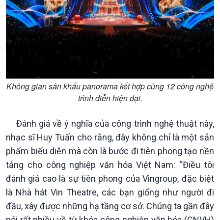
Không gian sân khấu panorama kết hợp cùng 12 công nghệ
trình diễn hiện đại.
Đánh giá về ý nghĩa của công trình nghệ thuật này,
nhạc sĩ Huy Tuấn cho rằng, đây không chỉ là một sản
phẩm biểu diễn mà còn là bước đi tiên phong tạo nền
tảng cho công nghiệp văn hóa Việt Nam: “Điều tôi
Chính trị
Thế giới
đánh giá cao là sự tiên phong của Vingroup, đặc biệt
Tin Chính trị
Tin thế giới
là Nhà hát Vin Theatre, các bạn giống như người đi
Chính phủ với người dân
Vấn đề quốc tế
đầu, xây được những hạ tầng cơ sở. Chúng ta gần đây
Quốc hội với cử tri
Hồ sơ sự kiện quốc tế
Xây dựng đảng
Thế giới & Việt Nam
nói rất nhiều về từ khóa công nghiệp văn hóa (CNVH)