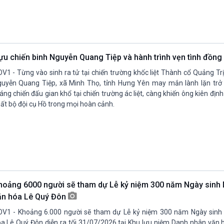
ựu chiến binh Nguyễn Quang Tiệp và hành trình vẹn tình đồng
V1 - Từng vào sinh ra tử tại chiến trường khốc liệt Thành cổ Quảng Trị
uyễn Quang Tiệp, xã Minh Thọ, tỉnh Hưng Yên may mắn lành lặn trở
áng chiến đấu gian khổ tại chiến trường ác liệt, càng khiến ông kiên đị
ất bộ đội cụ Hồ trong mọi hoàn cảnh.
hoảng 6000 người sẽ tham dự Lễ kỷ niệm 300 năm Ngày sinh
ăn hóa Lê Quý Đôn
V1 - Khoảng 6.000 người sẽ tham dự Lễ kỷ niệm 300 năm Ngày sinh
a Lê Quý Đôn diễn ra tối 31/07/2026 tại Khu lưu niệm Danh nhân văn 