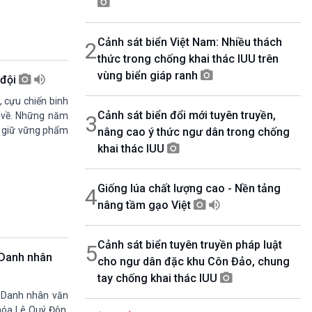
08h30-06h35
Bản tin văn hóa xã hội
Cảnh sát biển Việt Nam: Nhiều thách
2
08h35-08h40
Quảng cáo
thức trong chống khai thác IUU trên
08h40-08h50
vùng biển giáp ranh
 đội
10 phút sự kiện luận bàn
, cựu chiến binh
08h50-08h55
Cảnh sát biển đổi mới tuyên truyền,
Quảng cáo
 về. Những năm
3
nh giữ vững phẩm
nâng cao ý thức ngư dân trong chống
08h55-09h00
Chương trình đệm
khai thác IUU
09h00-09h15
Bản tin Thời sự
Giống lúa chất lượng cao - Nền tảng
4
09h15-09h30
Dòng chảy kinh tế
nâng tầm gạo Việt
09h30-09h35
Bản tin pháp luật
Cảnh sát biển tuyên truyền pháp luật
5
09h35-09h40
 Danh nhân
cho ngư dân đặc khu Côn Đảo, chung
Quảng cáo
tay chống khai thác IUU
09h40-09h55
Chính phủ với người dân
 Danh nhân văn
09h55-10h00
hóa Lê Quý Đôn,