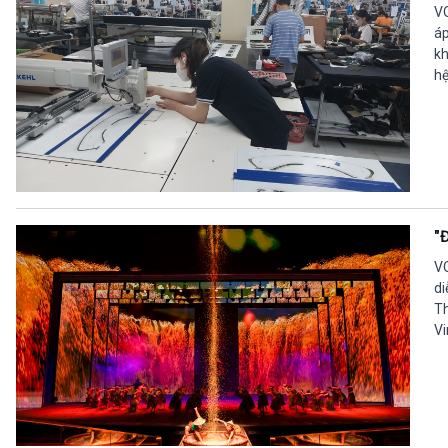
VO
áp
kh
hệ
"
VO
di
Th
Vi