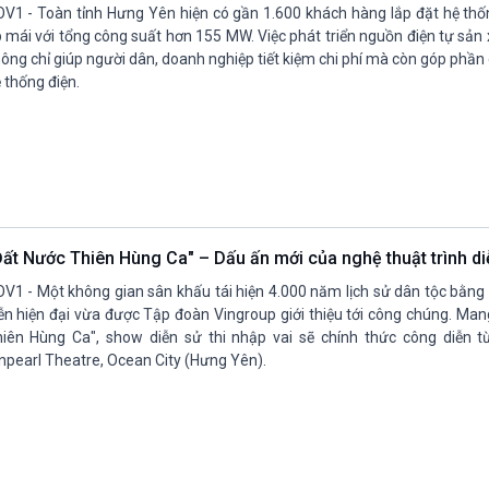
V1 - Toàn tỉnh Hưng Yên hiện có gần 1.600 khách hàng lắp đặt hệ thốn
 mái với tổng công suất hơn 155 MW. Việc phát triển nguồn điện tự sản x
ông chỉ giúp người dân, doanh nghiệp tiết kiệm chi phí mà còn góp phần
 thống điện.
Đất Nước Thiên Hùng Ca" – Dấu ấn mới của nghệ thuật trình di
V1 - Một không gian sân khấu tái hiện 4.000 năm lịch sử dân tộc bằng
ễn hiện đại vừa được Tập đoàn Vingroup giới thiệu tới công chúng. Ma
iên Hùng Ca", show diễn sử thi nhập vai sẽ chính thức công diễn t
npearl Theatre, Ocean City (Hưng Yên).