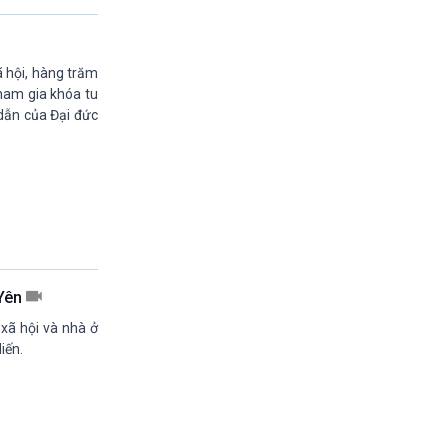
13h45-14h00
Biển đảo Việt nam (phát lại)
14h00-14h05
ã hội, hàng trăm
Bản tin Thời sự VH-XH quốc tế
tham gia khóa tu
14h05-14h35
dẫn của Đại đức
Ngôi nhà âm nhạc
14h35-14h50
Sống chung với biến đổi khí hậu (phát lại)
14h50-15h00
Thế giới và Việt Nam (phát lại)
15h00-15h15
Bản tin thời sự tổng hợp
15h15-15h20
Quảng cáo
 Yên
15h20-15h50
xã hội và nhà ở
Chuyên gia của bạn
iến.
15h50-15h55
Chương trình đệm
15h55-16h00
Quảng cáo
16h00-17h00