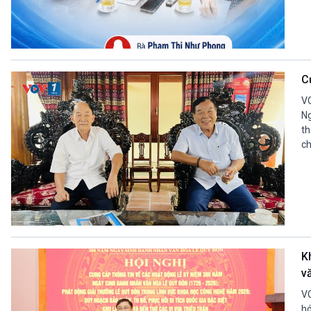
C
VO
Ng
th
ch
K
v
VO
hó