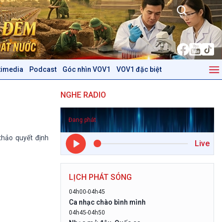
timedia
Podcast
Góc nhìn VOV1
VOV1 đặc biệt
Kinh tế
Nông nghiệp & Biển đảo
NGHE RADIO
Tin Kinh tế
Tin Nông nghiệp & Biển
Trước giờ mở cửa
đảo
Đang phát
Dòng chảy Kinh tế
Mùa vàng
Sức sống hàng Việt
Biển đảo Việt Nam
hảo quyết định
Live
Khởi nghiệp
Tâm tình biên giới và hải
Tuyên chiến với gian lận
đảo
thương mại
Tìm hiểu biển, đảo Việt
LỊCH PHÁT SÓNG
Nam
04h00-04h45
Podcast
Góc nhìn VOV1
Ca nhạc chào bình mình
04h45-04h50
Bình luận