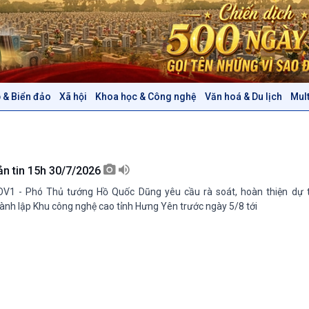
 & Biển đảo
Xã hội
Khoa học & Công nghệ
Văn hoá & Du lịch
Mul
Chính trị
Thế giới
Tin Chính trị
Tin thế giới
Chính phủ với người dân
Vấn đề quốc tế
Quốc hội với cử tri
Hồ sơ sự kiện quốc tế
ản tin 15h 30/7/2026
Xây dựng đảng
Thế giới & Việt Nam
V1 - Phó Thủ tướng Hồ Quốc Dũng yêu cầu rà soát, hoàn thiện dự t
Đảng trong cuộc sống
Biên cương - Một dải vững
ành lập Khu công nghệ cao tỉnh Hưng Yên trước ngày 5/8 tới
Nhận diện sự thật
bền
Pháp luật và đời sống
Văn hoá & Du lịch
Multimedia
Tin Văn hoá & Du lịch
Ảnh