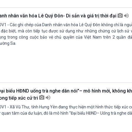
Chát với người nổi tiếng
Video
Câu chuyện Thể thao
Infographic
anh nhân văn hóa Lê Quý Đôn- Di sản và giá trị thời đại
E-Magazine
V1 - Các ghi chép của Danh nhân văn hóa Lê Quý Đôn không chỉ là nguồ
ị đặc biệt, mà còn tiếp tục được sử dụng như những chứng cứ lịch sử 
ọng trong công cuộc bảo vệ chủ quyền của Việt Nam trên 2 quần đ
ường Sa.
Đại biểu HĐND uống trà nghe dân nói”– mô hình mới, không k
ong tiếp xúc cử tri
V1 - Xã Vũ Thư, tỉnh Hưng Yên đang thực hiện một hình thức tiếp xúc cử
 quan tâm của dư luận, đó là mô hình “Đại biểu HĐND– Uống trà nghe dân