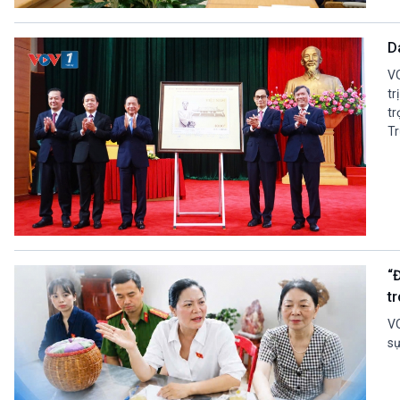
360 độ Sức khỏe
Kết nối công nghệ
Chuyển đổi Xanh
Sống chung với biến đổi
D
Tài nguyên và Môi trường
khí hậu
Chuyên gia của bạn
VO
Xã hội chuyển động
tr
tr
Bước chân đến trường
Tr
VOV1 đặc biệt
Thanh âm ký sự
Chân dung cuộc sống
Các chương trình đặc biệt
“
tr
VO
sự