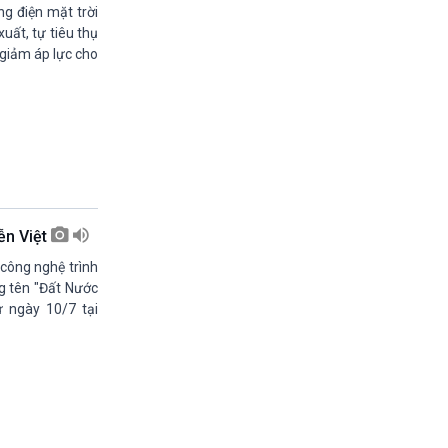
11h30-11h35
g điện mặt trời
Bản tin Kinh tế
uất, tự tiêu thụ
11h35-11h50
 giảm áp lực cho
Xây dựng Đảng (phát lại)
11h50-11h59
Quảng cáo
11h59-12h00
Báo giờ
12h00-12h57
Thời sự trưa (trực tiếp)
12h57-13h00
ễn Việt
Quảng cáo
13h00-13h05
 công nghệ trình
Bản tin Nông nghiệp
ng tên "Đất Nước
13h05-13h20
ừ ngày 10/7 tại
Mùa vàng (phát lại)
13h20-13h25
Quảng cáo
13h25-13h40
Dòng chảy kinh tế (phát lại)
13h40-13h45
Quảng cáo