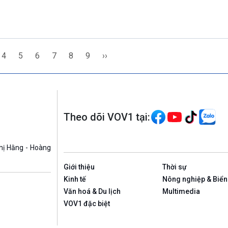
4
5
6
7
8
9
››
Theo dõi VOV1 tại:
hị Hằng - Hoàng
Giới thiệu
Thời sự
Kinh tế
Nông nghiệp & Biển
Văn hoá & Du lịch
Multimedia
VOV1 đặc biệt