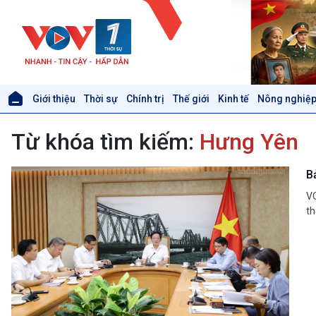
Giới thiệu
Thời sự
Chính trị
Thế giới
Kinh tế
Nông nghiệp
Giới thiệu
Thời sự
Từ khóa tìm kiếm:
Hưng Yên
Thời sự 6h
Thời sự 12h
Thời sự 18h
B
Thời sự 21h30
VO
Bản tin
th
Chuyên mục
Theo dòng Thời sự
Xã hội
Khoa học & Công nghệ
Tin Đời sống & Xã hội
Tin Khoa học & Công nghệ