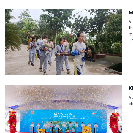
M
VO
th
mù
Th
K
VO
ch