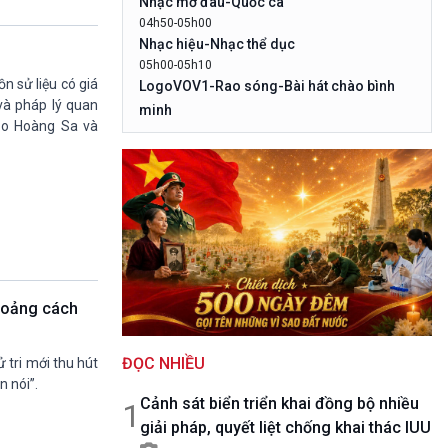
Nhạc mở đâu-Quốc ca
10 phút Sự kiện - Luận bàn
04h50-05h00
Câu chuyện thời sự
Nhạc hiệu-Nhạc thể dục
Dòng chảy sự kiện
05h00-05h10
Đối thoại
n sử liệu có giá
LogoVOV1-Rao sóng-Bài hát chào bình
Diễn đàn chủ nhật
và pháp lý quan
minh
ảo Hoàng Sa và
Chuyện đêm
05h10-05h20
Bản tin đầu ngày-Thời tiết
05h20-05h50
Mùa vàng
05h50-05h59
Quảng cáo
05h59-06h00
Nhạc top - Báo giờ
06h00-06h28
hoảng cách
Thời sự sáng
06h28-06h30
ĐỌC NHIỀU
Quảng cáo
 tri mới thu hút
 nói”.
06h30-07h00
Cảnh sát biển triển khai đồng bộ nhiều
Quân đội nhân dân
1
giải pháp, quyết liệt chống khai thác IUU
07h00-08h30
Theo dòng Thời sự