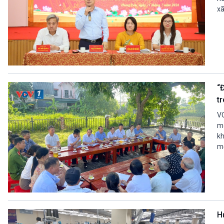
xã
“
tr
VO
mô
kh
m
H