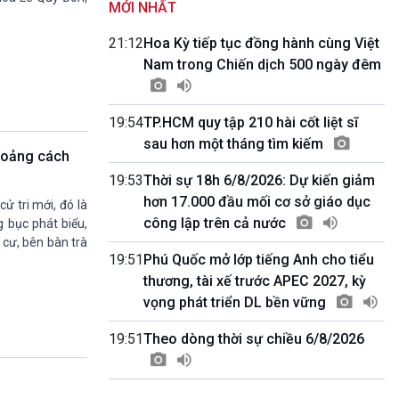
MỚI NHẤT
Quảng cáo
0h00-4h00
21:12
Hoa Kỳ tiếp tục đồng hành cùng Việt
Nhập hệ VOV3
Nam trong Chiến dịch 500 ngày đêm
10h00-10h05
Bản tin thời sự
10h05-10h10
19:54
TP.HCM quy tập 210 hài cốt liệt sĩ
Quảng cáo
sau hơn một tháng tìm kiếm
10h10-10h25
hoảng cách
Dân tộc và phát triển
19:53
Thời sự 18h 6/8/2026: Dự kiến giảm
10h25-10h30
Quảng cáo
hơn 17.000 đầu mối cơ sở giáo dục
ử tri mới, đó là
10h30-11h00
công lập trên cả nước
 bục phát biểu,
Vì an ninh Tổ quốc
 cư, bên bàn trà
11h00-11h05
19:51
Phú Quốc mở lớp tiếng Anh cho tiểu
Bản tin thể thao
thương, tài xế trước APEC 2027, kỳ
11h05-11h10
vọng phát triển DL bền vững
Quảng cáo
11h10-11h25
19:51
Theo dòng thời sự chiều 6/8/2026
Xã hội chuyển động
11h25-11h30
Chương trình đệm