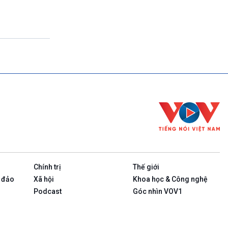
Theo dòng thời sự
17h00-17h50
Cuộc sống 365
17h50-17h59
Quảng cáo
17h59-18h00
Báo giờ
18h00-18h57
Thời sự chiều (trực tiếp)
18h57-19h00
Quảng cáo
19h00-19h05
Bản tin thời sự
19h05-19h10
Quảng cáo
Chính trị
Thế giới
19h10-19h25
Chính phủ với người dân (Phát lại)
 đảo
Xã hội
Khoa học & Công nghệ
19h25-19h40
Podcast
Góc nhìn VOV1
Xã hội chuyển động (phát lại)
19h40-19h55
Dân tộc và phát triển (phát lại)