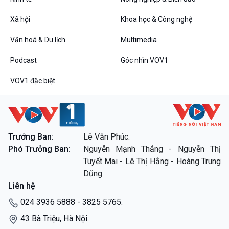
10 phút Sự kiện - Luận bàn
Câu chuyện thời sự
Xã hội
Khoa học & Công nghệ
Dòng chảy sự kiện
Văn hoá & Du lịch
Multimedia
Đối thoại
Diễn đàn chủ nhật
Podcast
Góc nhìn VOV1
Chuyện đêm
VOV1 đặc biệt
VOV1 đặc biệt
Trưởng Ban:
Lê Văn Phúc.
Thanh âm ký sự
Phó Trưởng Ban:
Nguyễn Mạnh Thắng - Nguyễn Thị
Chân dung cuộc sống
Tuyết Mai - Lê Thị Hằng - Hoàng Trung
Các chương trình đặc biệt
Dũng.
Liên hệ
024 3936 5888 - 3825 5765.
43 Bà Triệu, Hà Nội.