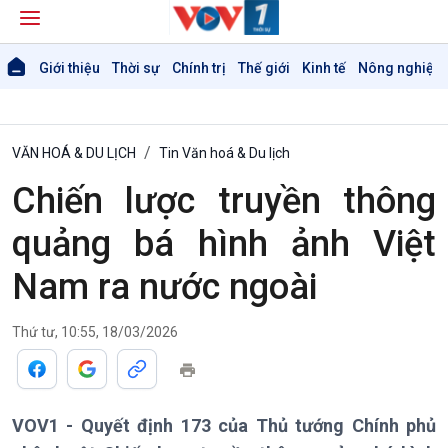
Giới thiệu
Thời sự
Chính trị
Thế giới
Kinh tế
Nông nghiệp 
VĂN HOÁ & DU LỊCH
Tin Văn hoá & Du lịch
Chiến lược truyền thông
quảng bá hình ảnh Việt
Nam ra nước ngoài
Giới thiệu
Thời sự
Thời sự 6h
Thứ tư, 10:55, 18/03/2026
Thời sự 12h
Thời sự 18h
Thời sự 21h30
VOV1 - Quyết định 173 của Thủ tướng Chính phủ
Bản tin