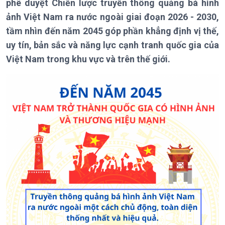
Chuyên mục
phê duyệt Chiến lược truyền thông quảng bá hình
Theo dòng Thời sự
ảnh Việt Nam ra nước ngoài giai đoạn 2026 - 2030,
tầm nhìn đến năm 2045 góp phần khẳng định vị thế,
uy tín, bản sắc và năng lực cạnh tranh quốc gia của
Việt Nam trong khu vực và trên thế giới.
Chính trị
Thế giới
Tin Chính trị
Tin thế giới
Chính phủ với người dân
Vấn đề quốc tế
Quốc hội với cử tri
Hồ sơ sự kiện quốc tế
Xây dựng đảng
Thế giới & Việt Nam
Đảng trong cuộc sống
Biên cương - Một dải vững
Nhận diện sự thật
bền
Pháp luật và đời sống