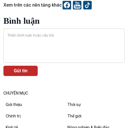
Chuyên gia của bạn
Xem trên các nền tảng khác
Xã hội chuyển động
Bước chân đến trường
Bình luận
Văn hoá & Du lịch
Multimedia
Tin Văn hoá & Du lịch
Ảnh
Chát với người nổi tiếng
Video
Câu chuyện Thể thao
Infographic
E-Magazine
CHUYÊN MỤC
Giới thiệu
Thời sự
Chính trị
Thế giới
Podcast
Góc nhìn VOV1
Bình luận
Kinh tế
Nông nghiệp & Biển đảo