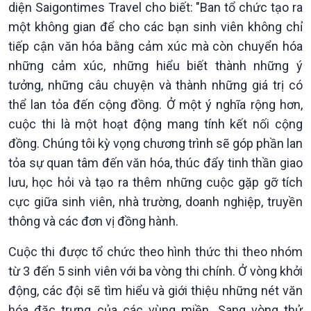
diện Saigontimes Travel cho biết: "Ban tổ chức tạo ra
Trước giờ mở cửa
đảo
Dòng chảy Kinh tế
Mùa vàng
một không gian để cho các bạn sinh viên không chỉ
Sức sống hàng Việt
Biển đảo Việt Nam
tiếp cận văn hóa bằng cảm xúc mà còn chuyển hóa
Khởi nghiệp
Tâm tình biên giới và hải
những cảm xúc, những hiểu biết thành những ý
Tuyên chiến với gian lận
đảo
tưởng, những câu chuyện và thành những giá trị có
thương mại
Tìm hiểu biển, đảo Việt
thể lan tỏa đến cộng đồng. Ở một ý nghĩa rộng hơn,
Nam
cuộc thi là một hoạt động mang tính kết nối cộng
đồng. Chúng tôi kỳ vọng chương trình sẽ góp phần lan
tỏa sự quan tâm đến văn hóa, thúc đẩy tinh thần giao
lưu, học hỏi và tạo ra thêm những cuộc gặp gỡ tích
cực giữa sinh viên, nhà trường, doanh nghiệp, truyền
thông và các đơn vị đồng hành.
Cuộc thi được tổ chức theo hình thức thi theo nhóm
từ 3 đến 5 sinh viên với ba vòng thi chính. Ở vòng khởi
động, các đội sẽ tìm hiểu và giới thiệu những nét văn
hóa đặc trưng của các vùng miền. Sang vòng thử