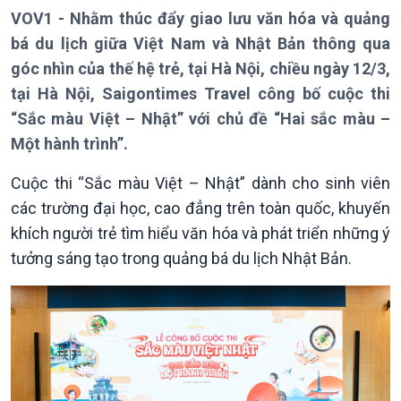
VOV1 - Nhằm thúc đẩy giao lưu văn hóa và quảng
bá du lịch giữa Việt Nam và Nhật Bản thông qua
góc nhìn của thế hệ trẻ, tại Hà Nội, chiều ngày 12/3,
tại Hà Nội, Saigontimes Travel công bố cuộc thi
“Sắc màu Việt – Nhật” với chủ đề “Hai sắc màu –
Giới thiệu
Thời sự
Một hành trình”.
Thời sự 6h
Thời sự 12h
Cuộc thi “Sắc màu Việt – Nhật” dành cho sinh viên
Thời sự 18h
các trường đại học, cao đẳng trên toàn quốc, khuyến
Thời sự 21h30
khích người trẻ tìm hiểu văn hóa và phát triển những ý
Bản tin
Chuyên mục
tưởng sáng tạo trong quảng bá du lịch Nhật Bản.
Theo dòng Thời sự