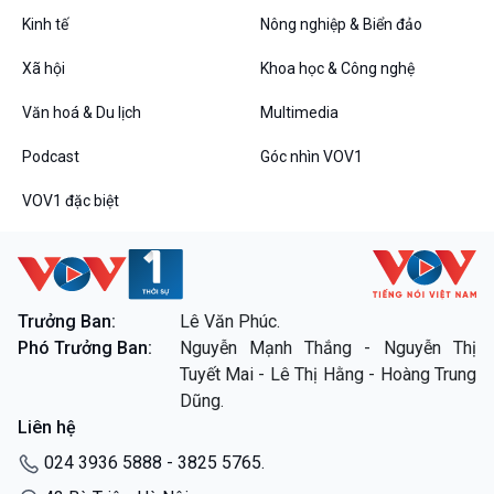
VOV1 đặc biệt
Kinh tế
Nông nghiệp & Biển đảo
Thanh âm ký sự
Chân dung cuộc sống
Xã hội
Khoa học & Công nghệ
Các chương trình đặc biệt
Văn hoá & Du lịch
Multimedia
Podcast
Góc nhìn VOV1
VOV1 đặc biệt
Trưởng Ban:
Lê Văn Phúc.
Phó Trưởng Ban:
Nguyễn Mạnh Thắng - Nguyễn Thị
Tuyết Mai - Lê Thị Hằng - Hoàng Trung
Dũng.
Liên hệ
024 3936 5888 - 3825 5765.