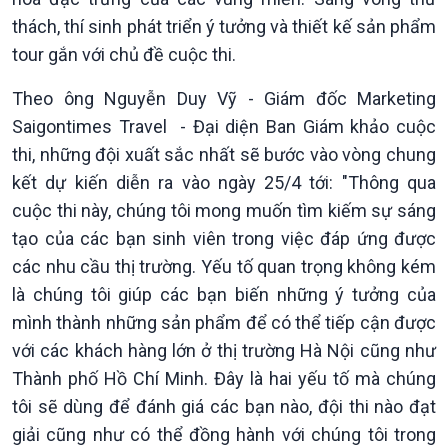
thách, thí sinh phát triển ý tưởng và thiết kế sản phẩm
tour gắn với chủ đề cuộc thi.
Theo ông Nguyễn Duy Vỹ - Giám đốc Marketing
Xã hội
Khoa học & Công nghệ
Saigontimes Travel - Đại diện Ban Giám khảo cuộc
Tin Đời sống & Xã hội
Tin Khoa học & Công nghệ
thi, những đội xuất sắc nhất sẽ bước vào vòng chung
360 độ Sức khỏe
Kết nối công nghệ
kết dự kiến diễn ra vào ngày 25/4 tới: "Thông qua
Chuyển đổi Xanh
Sống chung với biến đổi
cuộc thi này, chúng tôi mong muốn tìm kiếm sự sáng
Tài nguyên và Môi trường
khí hậu
tạo của các bạn sinh viên trong việc đáp ứng được
Chuyên gia của bạn
Xã hội chuyển động
các nhu cầu thị trường. Yếu tố quan trọng không kém
Bước chân đến trường
là chúng tôi giúp các bạn biến những ý tưởng của
mình thành những sản phẩm để có thể tiếp cận được
với các khách hàng lớn ở thị trường Hà Nội cũng như
Thành phố Hồ Chí Minh. Đây là hai yếu tố mà chúng
tôi sẽ dùng để đánh giá các bạn nào, đội thi nào đạt
giải cũng như có thể đồng hành với chúng tôi trong