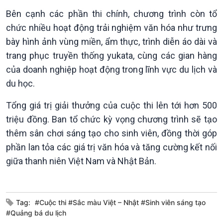
Bên cạnh các phần thi chính, chương trình còn tổ
chức nhiều hoạt động trải nghiệm văn hóa như trưng
bày hình ảnh vùng miền, ẩm thực, trình diễn áo dài và
trang phục truyền thống yukata, cùng các gian hàng
của doanh nghiệp hoạt động trong lĩnh vực du lịch và
du học.
Tổng giá trị giải thưởng của cuộc thi lên tới hơn 500
triệu đồng. Ban tổ chức kỳ vọng chương trình sẽ tạo
thêm sân chơi sáng tạo cho sinh viên, đồng thời góp
phần lan tỏa các giá trị văn hóa và tăng cường kết nối
Podcast
Góc nhìn VOV1
giữa thanh niên Việt Nam và Nhật Bản.
Bình luận
10 phút Sự kiện - Luận bàn
Câu chuyện thời sự
Tag:
#Cuộc thi #Sắc màu Việt – Nhật #Sinh viên sáng tạo
Dòng chảy sự kiện
#Quảng bá du lịch
Đối thoại