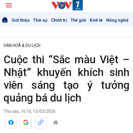
Giới thiệu
Thời sự
Chính trị
Thế giới
Kinh tế
Nông nghiệp 
VĂN HOÁ & DU LỊCH
Cuộc thi “Sắc màu Việt –
Nhật” khuyến khích sinh
viên sáng tạo ý tưởng
quảng bá du lịch
Thứ sáu, 10:10, 13/03/2026