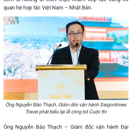
quan hệ hợp tác Việt Nam – Nhật Bản.
Ông Nguyễn Bảo Thạch, Giám đốc vận hành Saigontimes
Travel phát biểu tại lễ công bố Cuộc thi
Kinh tế
Nông nghiệp & Biển đảo
Ông Nguyễn Bảo Thạch – Giám đốc vận hành Đại
Tin Kinh tế
Tin Nông nghiệp & Biển