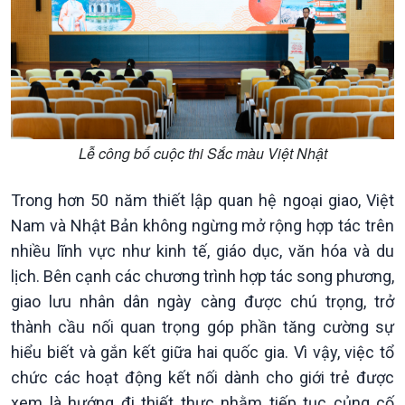
Lễ công bố cuộc thi Sắc màu Việt Nhật
Trong hơn 50 năm thiết lập quan hệ ngoại giao, Việt
Nam và Nhật Bản không ngừng mở rộng hợp tác trên
Chính trị
Thế giới
nhiều lĩnh vực như kinh tế, giáo dục, văn hóa và du
Tin Chính trị
Tin thế giới
lịch. Bên cạnh các chương trình hợp tác song phương,
Chính phủ với người dân
Vấn đề quốc tế
giao lưu nhân dân ngày càng được chú trọng, trở
Quốc hội với cử tri
Hồ sơ sự kiện quốc tế
thành cầu nối quan trọng góp phần tăng cường sự
Xây dựng đảng
Thế giới & Việt Nam
hiểu biết và gắn kết giữa hai quốc gia. Vì vậy, việc tổ
Đảng trong cuộc sống
Biên cương - Một dải vững
chức các hoạt động kết nối dành cho giới trẻ được
Nhận diện sự thật
bền
Pháp luật và đời sống
xem là hướng đi thiết thực nhằm tiếp tục củng cố