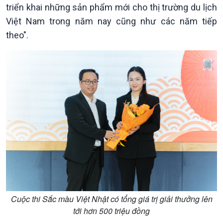
triển khai những sản phẩm mới cho thị trường du lịch
Việt Nam trong năm nay cũng như các năm tiếp
theo".
Văn hoá & Du lịch
Multimedia
Tin Văn hoá & Du lịch
Ảnh
Chát với người nổi tiếng
Video
Câu chuyện Thể thao
Infographic
E-Magazine
Cuộc thi Sắc màu Việt Nhật có tổng giá trị giải thưởng lên
tới hơn 500 triệu đồng