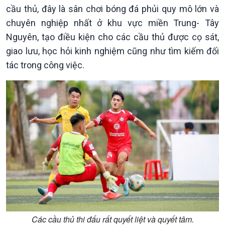
cầu thủ, đây là sân chơi bóng đá phủi quy mô lớn và
Khởi nghiệp
Tâm tình biên giới và hải
chuyên nghiệp nhất ở khu vực miền Trung- Tây
Tuyên chiến với gian lận
đảo
thương mại
Tìm hiểu biển, đảo Việt
Nguyên, tạo điều kiện cho các cầu thủ được cọ sát,
Nam
giao lưu, học hỏi kinh nghiệm cũng như tìm kiếm đối
tác trong công việc.
Xã hội
Khoa học & Công nghệ
Tin Đời sống & Xã hội
Tin Khoa học & Công nghệ
360 độ Sức khỏe
Kết nối công nghệ
Chuyển đổi Xanh
Sống chung với biến đổi
Các cầu thủ thi đấu rất quyết liệt và quyết tâm.
Tài nguyên và Môi trường
khí hậu