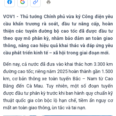
Thời sự 6h
Thời sự 12h
VOV1 - Thủ tướng Chính phủ vừa ký Công điện yêu
Thời sự 18h
cầu khẩn trương rà soát, đầu tư nâng cấp, hoàn
Thời sự 21h30
Bản tin
thiện các tuyến đường bộ cao tốc đã được đầu tư
Chuyên mục
theo quy mô phân kỳ, nhằm bảo đảm an toàn giao
Theo dòng Thời sự
thông, nâng cao hiệu quả khai thác và đáp ứng yêu
cầu phát triển kinh tế – xã hội trong giai đoạn mới.
Đến nay, cả nước đã đưa vào khai thác hơn 3.300 km
đường cao tốc; riêng năm 2025 hoàn thành gần 1.500
km, cơ bản thông xe toàn tuyến Bắc – Nam từ Cao
Bằng đến Cà Mau. Tuy nhiên, một số đoạn tuyến
được đầu tư phân kỳ trước khi ban hành quy chuẩn kỹ
thuật quốc gia còn bộc lộ hạn chế, tiềm ẩn nguy cơ
mất an toàn giao thông, ùn tắc và tai nạn.
Chính trị
Thế giới