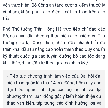
Tin Kinh tế
Tin Nông nghiệp & Biển
vốn thực hiện. Bộ Công an tăng cường kiểm tra, xử lý
Trước giờ mở cửa
đảo
vi phạm, khắc phục các điểm mất an toàn trên cao
Dòng chảy Kinh tế
Mùa vàng
tốc.
Sức sống hàng Việt
Biển đảo Việt Nam
Khởi nghiệp
Tâm tình biên giới và hải
Phó Thủ tướng Trần Hồng Hà trực tiếp chỉ đạo các
Tuyên chiến với gian lận
đảo
Bộ, cơ quan, địa phương thực hiện các nhiệm vụ Thủ
thương mại
Tìm hiểu biển, đảo Việt
Nam
tướng giao tại Công điện, nhằm đẩy nhanh tiến độ
triển khai đầu tư nâng cấp hoàn thiện theo Quy chuẩn
kỹ thuật quốc gia các tuyến đường bộ cao tốc đang
khai thác, đang đầu tư theo quy mô phân kỳ./.
- Tiếp tục chương trình làm việc của Đại hội đại
biểu toàn quốc lần thứ 14 của Đảng, hôm nay, các
đại biểu nghe lãnh đạo các bộ, ngành và địa
phương tham luận, đóng góp ý kiến hoàn thiện dự
thảo văn kiện, tập trung các định hướng lớn và
Xã hội
Khoa học & Công nghệ