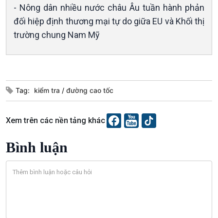
- Nông dân nhiều nước châu Âu tuần hành phản
Tin Văn hoá & Du lịch
Ảnh
Chát với người nổi tiếng
Video
đối hiệp định thương mại tự do giữa EU và Khối thị
Câu chuyện Thể thao
Infographic
trường chung Nam Mỹ
E-Magazine
Tag:
kiểm tra
đường cao tốc
Xem trên các nền tảng khác
Bình luận
Podcast
Góc nhìn VOV1
Bình luận
10 phút Sự kiện - Luận bàn
Câu chuyện thời sự