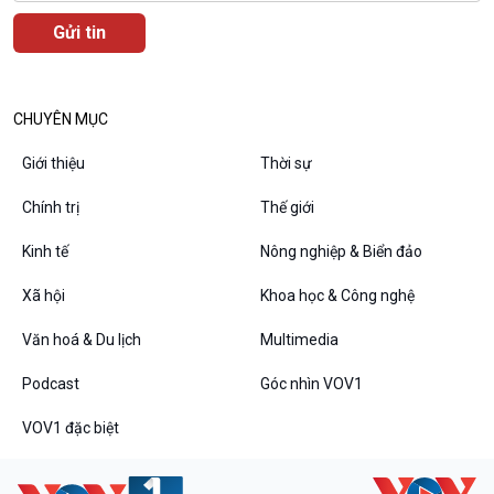
Dòng chảy sự kiện
Đối thoại
Diễn đàn chủ nhật
Chuyện đêm
CHUYÊN MỤC
Giới thiệu
Thời sự
Chính trị
Thế giới
Kinh tế
Nông nghiệp & Biển đảo
Xã hội
Khoa học & Công nghệ
Văn hoá & Du lịch
Multimedia
Podcast
Góc nhìn VOV1
VOV1 đặc biệt
Thanh âm ký sự
VOV1 đặc biệt
Chân dung cuộc sống
Các chương trình đặc biệt