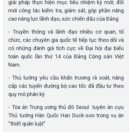
giải pháp thực hiện mục tiêu nhiệm kỳ mới; đổi
Tin Đời sống & Xã hội
Tin Khoa học & Công nghệ
mới công tác kiểm tra, giám sát, góp phần nâng
360 độ Sức khỏe
Kết nối công nghệ
cao năng lực lãnh đạo, sức chiến đấu của Đảng
Chuyển đổi Xanh
Sống chung với biến đổi
Tài nguyên và Môi trường
khí hậu
- Truyền thông và lãnh đạo nhiều cơ quan, tổ
Chuyên gia của bạn
chức, các chuyên gia quốc tế tiếp tục theo dõi và
Xã hội chuyển động
có những đánh giá tích cực về Đại hội đại biểu
Bước chân đến trường
toàn quốc lần thứ 14 của Đảng Cộng sản Việt
Nam.
- Thủ tướng yêu cầu khẩn trương rà soát, nâng
cấp các tuyến đường bộ cao tốc đã đầu tư theo
quy mô phân kỳ
- Tòa án Trung ương thủ đô Seoul tuyên án cựu
Thủ tướng Hàn Quốc Han Duck-soo trong vụ án
“thiết quân luật”
Văn hoá & Du lịch
Multimedia