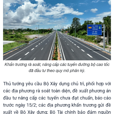
Tin Chính trị
Tin thế giới
Chính phủ với người dân
Vấn đề quốc tế
Quốc hội với cử tri
Hồ sơ sự kiện quốc tế
Xây dựng đảng
Thế giới & Việt Nam
Đảng trong cuộc sống
Biên cương - Một dải vững
Nhận diện sự thật
bền
Pháp luật và đời sống
Khẩn trương rà soát, nâng cấp các tuyến đường bộ cao tốc
đã đầu tư theo quy mô phân kỳ.
Thủ tướng yêu cầu Bộ Xây dựng chủ trì, phối hợp với
các địa phương rà soát toàn diện, đề xuất phương án
đầu tư nâng cấp các tuyến chưa đạt chuẩn, báo cáo
trước ngày 15/2; các địa phương khẩn trương gửi đề
Kinh tế
Nông nghiệp & Biển đảo
xuất về Bộ Xây dựng; Bộ Tài chính bảo đảm nguồn