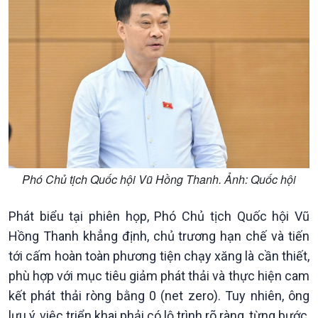
Nhận diện sự thật
bền
Pháp luật và đời sống
Phó Chủ tịch Quốc hội Vũ Hồng Thanh. Ảnh: Quốc hội
Kinh tế
Nông nghiệp & Biển đảo
Tin Kinh tế
Tin Nông nghiệp & Biển
Phát biểu tại phiên họp, Phó Chủ tịch Quốc hội Vũ
Trước giờ mở cửa
đảo
Hồng Thanh khẳng định, chủ trương hạn chế và tiến
Dòng chảy Kinh tế
Mùa vàng
tới cấm hoàn toàn phương tiện chạy xăng là cần thiết,
Sức sống hàng Việt
Biển đảo Việt Nam
Khởi nghiệp
Tâm tình biên giới và hải
phù hợp với mục tiêu giảm phát thải và thực hiện cam
Tuyên chiến với gian lận
đảo
kết phát thải ròng bằng 0 (net zero). Tuy nhiên, ông
thương mại
Tìm hiểu biển, đảo Việt
lưu ý, việc triển khai phải có lộ trình rõ ràng, từng bước,