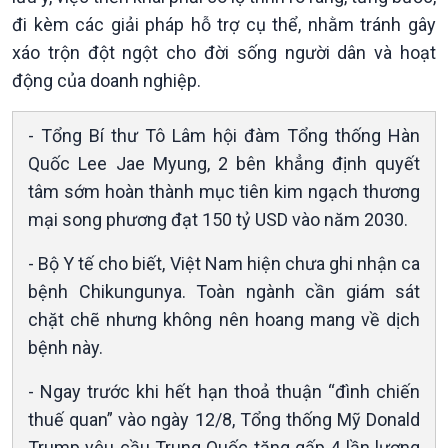
Nam
đi kèm các giải pháp hỗ trợ cụ thể, nhằm tránh gây
xáo trộn đột ngột cho đời sống người dân và hoạt
động của doanh nghiệp.
- Tổng Bí thư Tô Lâm hội đàm Tổng thống Hàn
Quốc Lee Jae Myung, 2 bên khẳng định quyết
tâm sớm hoàn thành mục tiên kim ngạch thương
mại song phương đạt 150 tỷ USD vào năm 2030.
Xã hội
Khoa học & Công nghệ
Tin Đời sống & Xã hội
Tin Khoa học & Công nghệ
- Bộ Y tế cho biết, Việt Nam hiện chưa ghi nhận ca
360 độ Sức khỏe
Kết nối công nghệ
bệnh Chikungunya. Toàn ngành cần giám sát
Chuyển đổi Xanh
Sống chung với biến đổi
chặt chẽ nhưng không nên hoang mang về dịch
Tài nguyên và Môi trường
khí hậu
Chuyên gia của bạn
bệnh này.
Xã hội chuyển động
- Ngay trước khi hết hạn thoả thuận “đình chiến
Bước chân đến trường
thuế quan” vào ngày 12/8, Tổng thống Mỹ Donald
Trump yêu cầu Trung Quốc tăng gấp 4 lần lượng