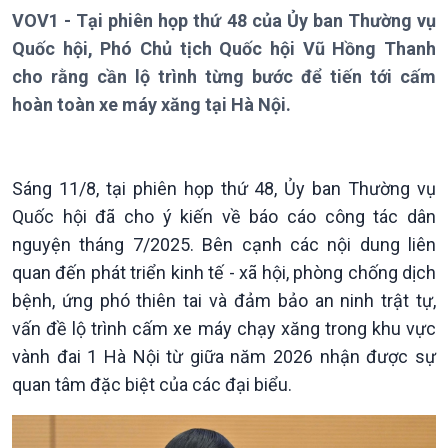
Thời sự 18h
VOV1 - Tại phiên họp thứ 48 của Ủy ban Thường vụ
Thời sự 21h30
Quốc hội, Phó Chủ tịch Quốc hội Vũ Hồng Thanh
Bản tin
cho rằng cần lộ trình từng bước để tiến tới cấm
Chuyên mục
hoàn toàn xe máy xăng tại Hà Nội.
Theo dòng Thời sự
Sáng 11/8, tại phiên họp thứ 48, Ủy ban Thường vụ
Quốc hội đã cho ý kiến về báo cáo công tác dân
nguyện tháng 7/2025. Bên cạnh các nội dung liên
quan đến phát triển kinh tế - xã hội, phòng chống dịch
bệnh, ứng phó thiên tai và đảm bảo an ninh trật tự,
Chính trị
Thế giới
vấn đề lộ trình cấm xe máy chạy xăng trong khu vực
Tin Chính trị
Tin thế giới
vành đai 1 Hà Nội từ giữa năm 2026 nhận được sự
Chính phủ với người dân
Vấn đề quốc tế
quan tâm đặc biệt của các đại biểu.
Quốc hội với cử tri
Hồ sơ sự kiện quốc tế
Xây dựng đảng
Thế giới & Việt Nam
Đảng trong cuộc sống
Biên cương - Một dải vững