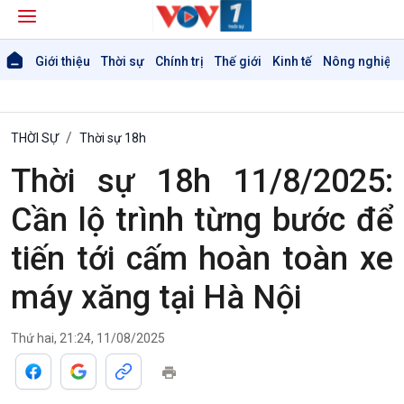
Giới thiệu
Thời sự
Chính trị
Thế giới
Kinh tế
Nông nghiệp 
THỜI SỰ
Thời sự 18h
Thời sự 18h 11/8/2025:
Cần lộ trình từng bước để
tiến tới cấm hoàn toàn xe
máy xăng tại Hà Nội
Thứ hai, 21:24, 11/08/2025
Giới thiệu
Thời sự
Thời sự 6h
Thời sự 12h