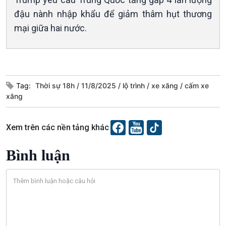
đậu nành nhập khẩu để giảm thâm hụt thương
mại giữa hai nước.
Văn hoá & Du lịch
Multimedia
Tag:
Thời sự 18h
11/8/2025
lộ trình
xe xăng
cấm xe
Tin Văn hoá & Du lịch
Ảnh
xăng
Chát với người nổi tiếng
Video
Câu chuyện Thể thao
Infographic
Xem trên các nền tảng khác
E-Magazine
Bình luận