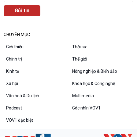
Podcast
Góc nhìn VOV1
Bình luận
10 phút Sự kiện - Luận bàn
Câu chuyện thời sự
CHUYÊN MỤC
Dòng chảy sự kiện
Đối thoại
Giới thiệu
Thời sự
Diễn đàn chủ nhật
Chính trị
Thế giới
Chuyện đêm
Kinh tế
Nông nghiệp & Biển đảo
Xã hội
Khoa học & Công nghệ
Văn hoá & Du lịch
Multimedia
Podcast
Góc nhìn VOV1
VOV1 đặc biệt
VOV1 đặc biệt
Thanh âm ký sự