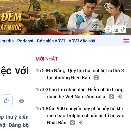
timedia
Podcast
Góc nhìn VOV1
VOV1 đặc biệt
Kinh tế
Nông nghiệp & Biển đảo
Tin Kinh tế
Tin Nông nghiệp & Biển
MỚI NHẤT
Trước giờ mở cửa
đảo
ệc với
16:59
Đà Nẵng: Quy tập hài cốt liệt sĩ thứ 3
Dòng chảy Kinh tế
Mùa vàng
tại phường Điện Bàn
Sức sống hàng Việt
Biển đảo Việt Nam
Khởi nghiệp
Tâm tình biên giới và hải
16:33
Giao lưu nhân dân: Điểm nhấn trong
Tuyên chiến với gian lận
đảo
quan hệ Việt Nam-Australia
thương mại
Tìm hiểu biển, đảo Việt
Nam
16:19
Gần 900 chuyến bay phải hủy bỏ khi
siêu bão Dolphin chuẩn bị đổ bộ vào
p thu ý kiến
Podcast
Góc nhìn VOV1
Nhật Bản
 hội Đảng bộ
Bình luận