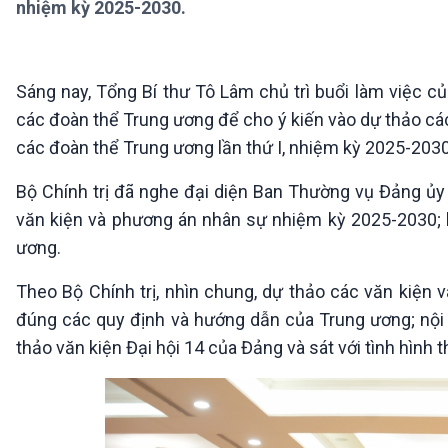
nhiệm kỳ 2025-2030.
360 độ Sức khỏe
Kết nối công nghệ
Chuyển đổi Xanh
Sống chung với biến đổi
Tài nguyên và Môi trường
khí hậu
Chuyên gia của bạn
Sáng nay, Tổng Bí thư Tô Lâm chủ trì buổi làm việc c
Xã hội chuyển động
các đoàn thể Trung ương để cho ý kiến vào dự thảo các
Bước chân đến trường
các đoàn thể Trung ương lần thứ I, nhiệm kỳ 2025-203
VOV1 đặc biệt
Bộ Chính trị đã nghe đại diện Ban Thường vụ Đảng ủ
Thanh âm ký sự
văn kiện và phương án nhân sự nhiệm kỳ 2025-2030; báo
Chân dung cuộc sống
Các chương trình đặc biệt
ương.
Theo Bộ Chính trị, nhìn chung, dự thảo các văn kiện
đúng các quy định và hướng dẫn của Trung ương; nội 
thảo văn kiện Đại hội 14 của Đảng và sát với tình hình 