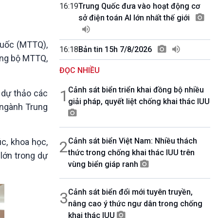
10 phút Sự kiện - Luận bàn
16:19
Trung Quốc đưa vào hoạt động cơ
Câu chuyện thời sự
sở điện toán AI lớn nhất thế giới
Dòng chảy sự kiện
Đối thoại
quốc (MTTQ),
16:18
Bản tin 15h 7/8/2026
Diễn đàn chủ nhật
Đảng bộ MTTQ,
Chuyện đêm
ĐỌC NHIỀU
Cảnh sát biển triển khai đồng bộ nhiều
1
 dự thảo các
giải pháp, quyết liệt chống khai thác IUU
, ngành Trung
Cảnh sát biển Việt Nam: Nhiều thách
c, khoa học,
2
thức trong chống khai thác IUU trên
lớn trong dự
vùng biển giáp ranh
Cảnh sát biển đổi mới tuyên truyền,
3
nâng cao ý thức ngư dân trong chống
khai thác IUU