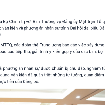
Chát với người nổi tiếng
Video
Câu chuyện Thể thao
Infographic
E-Magazine
ủa Bộ Chính trị với Ban Thường vụ Đảng ủy Mặt trận Tổ 
 văn kiện và phương án nhân sự trình Đại hội đại biểu 
0.
y MTTQ, các đoàn thể Trung ương báo cáo việc xây dựng
 cáo tiếp thu, giải trình ý kiến góp ý của các ban, bộ
 và phương án nhân sự được chuẩn bị chu đáo, nghiêm tú
dung văn kiện đã quán triệt những tư tưởng, quan điểm 
thực tiễn của Đảng bộ.