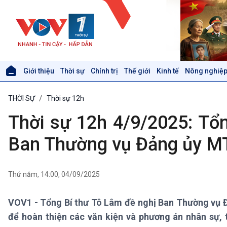
Giới thiệu
Thời sự
Chính trị
Thế giới
Kinh tế
Nông nghiệp
Giới thiệu
Thời sự
THỜI SỰ
Thời sự 12h
Thời sự 6h
Thời sự 12h
Thời sự 12h 4/9/2025: Tổng
Thời sự 18h
Thời sự 21h30
Ban Thường vụ Đảng ủy M
Bản tin
Chuyên mục
Theo dòng Thời sự
Thứ năm, 14:00, 04/09/2025
VOV1 - Tổng Bí thư Tô Lâm đề nghị Ban Thường vụ Đ
Xã hội
Khoa học & Công nghệ
để hoàn thiện các văn kiện và phương án nhân sự, 
Tin Đời sống & Xã hội
Tin Khoa học & Công nghệ