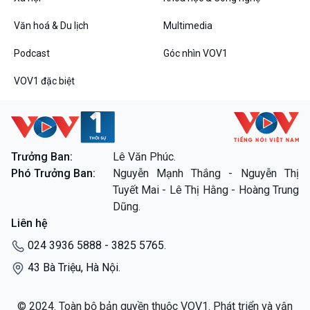
Câu chuyện thời sự
Dòng chảy sự kiện
Văn hoá & Du lịch
Multimedia
Đối thoại
Podcast
Góc nhìn VOV1
Diễn đàn chủ nhật
Chuyện đêm
VOV1 đặc biệt
VOV1 đặc biệt
Trưởng Ban:
Lê Văn Phúc.
Phó Trưởng Ban:
Nguyễn Mạnh Thắng - Nguyễn Thị
Thanh âm ký sự
Tuyết Mai - Lê Thị Hằng - Hoàng Trung
Chân dung cuộc sống
Dũng.
Các chương trình đặc biệt
Liên hệ
024 3936 5888 - 3825 5765.
43 Bà Triệu, Hà Nội.
© 2024. Toàn bộ bản quyền thuộc VOV1. Phát triển và vận