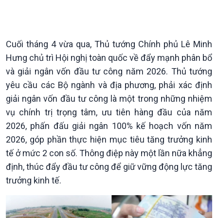
Theo dòng Thời sự
Cuối tháng 4 vừa qua, Thủ tướng Chính phủ Lê Minh
Hưng chủ trì Hội nghị toàn quốc về đẩy mạnh phân bổ
Chính trị
Thế giới
và giải ngân vốn đầu tư công năm 2026. Thủ tướng
Tin Chính trị
Tin thế giới
yêu cầu các Bộ ngành và địa phương, phải xác định
Chính phủ với người dân
Vấn đề quốc tế
giải ngân vốn đầu tư công là một trong những nhiệm
Quốc hội với cử tri
Hồ sơ sự kiện quốc tế
vụ chính trị trọng tâm, ưu tiên hàng đầu của năm
Xây dựng đảng
Thế giới & Việt Nam
2026, phấn đấu giải ngân 100% kế hoạch vốn năm
Đảng trong cuộc sống
Biên cương - Một dải vững
2026, góp phần thực hiện mục tiêu tăng trưởng kinh
Nhận diện sự thật
bền
tế ở mức 2 con số. Thông điệp này một lần nữa khẳng
Pháp luật và đời sống
định, thúc đẩy đầu tư công để giữ vững động lực tăng
trưởng kinh tế.
Kinh tế
Nông nghiệp & Biển đảo