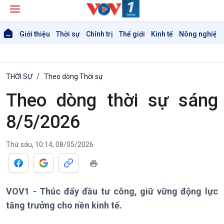
Giới thiệu
Thời sự
Chính trị
Thế giới
Kinh tế
Nông nghiệp 
THỜI SỰ
Theo dòng Thời sự
Theo dòng thời sự sáng
8/5/2026
Thứ sáu, 10:14, 08/05/2026
Giới thiệu
Thời sự
Thời sự 6h
Thời sự 12h
Thời sự 18h
VOV1 - Thúc đẩy đầu tư công, giữ vững động lực
Thời sự 21h30
tăng trưởng cho nền kinh tế.
Bản tin
Chuyên mục