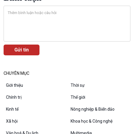
Bước chân đến trường
Văn hoá & Du lịch
Multimedia
Tin Văn hoá & Du lịch
Ảnh
Chát với người nổi tiếng
Video
Câu chuyện Thể thao
Infographic
E-Magazine
CHUYÊN MỤC
Giới thiệu
Thời sự
Chính trị
Thế giới
Podcast
Góc nhìn VOV1
Kinh tế
Nông nghiệp & Biển đảo
Bình luận
10 phút Sự kiện - Luận bàn
Xã hội
Khoa học & Công nghệ
Câu chuyện thời sự
Văn hoá & Du lịch
Multimedia