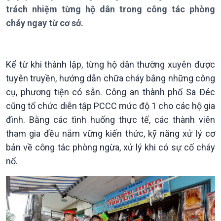
Theo dòng Thời sự
trách nhiệm từng hộ dân trong công tác phòng
cháy ngay từ cơ sở.
Kể từ khi thành lập, từng hộ dân thường xuyên được
Chính trị
Thế giới
tuyên truyền, hướng dẫn chữa cháy bằng những công
Tin Chính trị
Tin thế giới
Chính phủ với người dân
Vấn đề quốc tế
cụ, phương tiện có sẵn. Công an thành phố Sa Đéc
Quốc hội với cử tri
Hồ sơ sự kiện quốc tế
cũng tổ chức diễn tập PCCC mức độ 1 cho các hộ gia
Xây dựng đảng
Thế giới & Việt Nam
đình. Bằng các tình huống thực tế, các thành viên
Đảng trong cuộc sống
Biên cương - Một dải vững
tham gia đều nắm vững kiến thức, kỹ năng xử lý cơ
Nhận diện sự thật
bền
bản về công tác phòng ngừa, xử lý khi có sự cố cháy
Pháp luật và đời sống
nổ.
Kinh tế
Nông nghiệp & Biển đảo