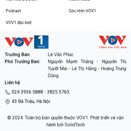
Dòng chảy sự kiện
Đối thoại
Podcast
Góc nhìn VOV1
Diễn đàn chủ nhật
Chuyện đêm
VOV1 đặc biệt
Trưởng Ban:
Lê Văn Phúc.
VOV1 đặc biệt
Phó Trưởng Ban:
Nguyễn Mạnh Thắng - Nguyễn Thị
Thanh âm ký sự
Tuyết Mai - Lê Thị Hằng - Hoàng Trung
Chân dung cuộc sống
Dũng.
Các chương trình đặc biệt
Liên hệ
024 3936 5888 - 3825 5765.
43 Bà Triệu, Hà Nội.
© 2024. Toàn bộ bản quyền thuộc VOV1. Phát triển và vận
hành bởi SolidTech