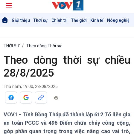
Giới thiệu
Thời sự
Chính trị
Thế giới
Kinh tế
Nông nghiệp 
THỜI SỰ
Theo dòng Thời sự
Theo dòng thời sự chiều
28/8/2025
Giới thiệu
Thời sự
Thứ năm, 19:00, 28/08/2025
Thời sự 6h
Thời sự 12h
Thời sự 18h
VOV1 - Tỉnh Đồng Tháp đã thành lập 612 Tổ liên gia
Thời sự 21h30
an toàn PCCC và 496 Điểm chữa cháy công cộng,
Bản tin
góp phần quan trọng trong việc nâng cao vai trò,
Chuyên mục