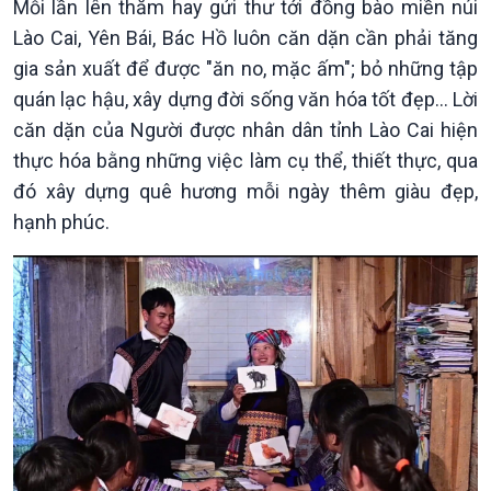
Mỗi lần lên thăm hay gửi thư tới đồng bào miền núi
Lào Cai, Yên Bái, Bác Hồ luôn căn dặn cần phải tăng
gia sản xuất để được "ăn no, mặc ấm"; bỏ những tập
Chính trị
quán lạc hậu, xây dựng đời sống văn hóa tốt đẹp… Lời
Thế giới
căn dặn của Người được nhân dân tỉnh Lào Cai hiện
Tin Chính trị
Tin thế giới
Chính phủ với người dân
Vấn đề quốc tế
thực hóa bằng những việc làm cụ thể, thiết thực, qua
Quốc hội với cử tri
Hồ sơ sự kiện quốc tế
đó xây dựng quê hương mỗi ngày thêm giàu đẹp,
Xây dựng đảng
Thế giới & Việt Nam
hạnh phúc.
Đảng trong cuộc sống
Biên cương - Một dải vững
Nhận diện sự thật
bền
Pháp luật và đời sống
Kinh tế
Nông nghiệp & Biển đảo
Tin Kinh tế
Tin Nông nghiệp & Biển
Trước giờ mở cửa
đảo
Dòng chảy Kinh tế
Mùa vàng