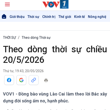
Giới thiệu
Thời sự
Chính trị
Thế giới
Kinh tế
Nông nghiệp 
THỜI SỰ
Theo dòng Thời sự
Theo dòng thời sự chiều
20/5/2026
Giới thiệu
Thời sự
Thứ tư, 19:43, 20/05/2026
Thời sự 6h
Thời sự 12h
Thời sự 18h
Thời sự 21h30
VOV1 - Đồng bào vùng Lào Cai làm theo lời Bác xây
Bản tin
dựng đời sống ấm no, hạnh phúc.
Chuyên mục
Theo dòng Thời sự