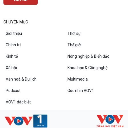
Văn hoá & Du lịch
Multimedia
Tin Văn hoá & Du lịch
Ảnh
Chát với người nổi tiếng
Video
CHUYÊN MỤC
Câu chuyện Thể thao
Infographic
Giới thiệu
Thời sự
E-Magazine
Chính trị
Thế giới
Kinh tế
Nông nghiệp & Biển đảo
Podcast
Góc nhìn VOV1
Xã hội
Khoa học & Công nghệ
Bình luận
10 phút Sự kiện - Luận bàn
Văn hoá & Du lịch
Multimedia
Câu chuyện thời sự
Podcast
Góc nhìn VOV1
Dòng chảy sự kiện
Đối thoại
VOV1 đặc biệt
Diễn đàn chủ nhật
Chuyện đêm