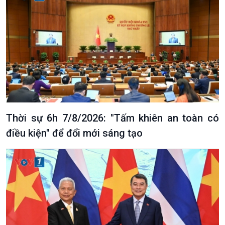
Podcast
Góc nhìn VOV1
Bình luận
10 phút Sự kiện - Luận bàn
Câu chuyện thời sự
Dòng chảy sự kiện
Đối thoại
Thời sự 6h 7/8/2026: "Tấm khiên an toàn có
Diễn đàn chủ nhật
điều kiện" để đổi mới sáng tạo
Chuyện đêm