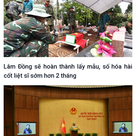
Văn hoá & Du lịch
Multimedia
Tin Văn hoá & Du lịch
Ảnh
Chát với người nổi tiếng
Video
Câu chuyện Thể thao
Infographic
E-Magazine
Lâm Đồng sẽ hoàn thành lấy mẫu, số hóa hài
cốt liệt sĩ sớm hơn 2 tháng