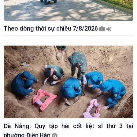
Theo dòng thời sự chiều 7/8/2026
Kinh tế
Nông nghiệp & Biển đảo
Tin Kinh tế
Tin Nông nghiệp & Biển
Trước giờ mở cửa
đảo
Dòng chảy Kinh tế
Mùa vàng
Sức sống hàng Việt
Biển đảo Việt Nam
Đà Nẵng: Quy tập hài cốt liệt sĩ thứ 3 tại
Khởi nghiệp
Tâm tình biên giới và hải
phường Điện Bàn