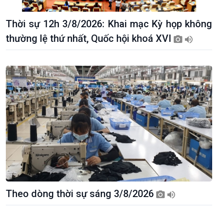
Thời sự 12h 3/8/2026: Khai mạc Kỳ họp không
Giới thiệu
Thời sự
thường lệ thứ nhất, Quốc hội khoá XVI
Thời sự 6h
Thời sự 12h
Thời sự 18h
Thời sự 21h30
Bản tin
Chuyên mục
Theo dòng Thời sự
Theo dòng thời sự sáng 3/8/2026