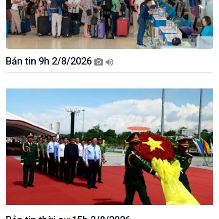
Bản tin 9h 2/8/2026
Xã hội
Khoa học & Công nghệ
Tin Đời sống & Xã hội
Tin Khoa học & Công nghệ
360 độ Sức khỏe
Kết nối công nghệ
Chuyển đổi Xanh
Sống chung với biến đổi
Tài nguyên và Môi trường
khí hậu