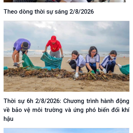
Chát với người nổi tiếng
Video
Theo dòng thời sự sáng 2/8/2026
Câu chuyện Thể thao
Infographic
E-Magazine
Thời sự 6h 2/8/2026: Chương trình hành động
về bảo vệ môi trường và ứng phó biến đổi khí
hậu