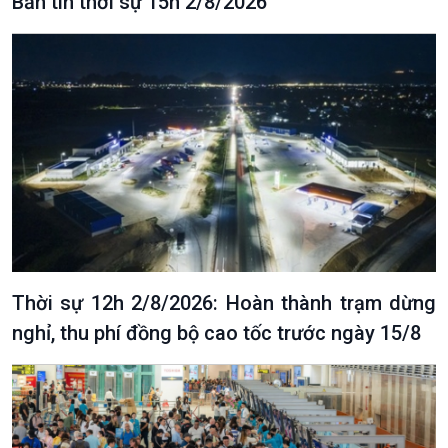
Bản tin thời sự 15h 2/8/2026
Chuyên gia của bạn
Xã hội chuyển động
Bước chân đến trường
Thời sự 12h 2/8/2026: Hoàn thành trạm dừng
nghỉ, thu phí đồng bộ cao tốc trước ngày 15/8