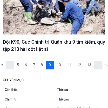
VOV1 đặc biệt
Thanh âm ký sự
Chân dung cuộc sống
Các chương trình đặc biệt
Đội K90, Cục Chính trị Quân khu 9 tìm kiếm, quy
tập 210 hài cốt liệt sĩ
‹‹
…
5
6
7
8
9
10
11
12
13
…
››
CHUYÊN MỤC
Giới thiệu
Thời sự
Chính trị
Thế giới