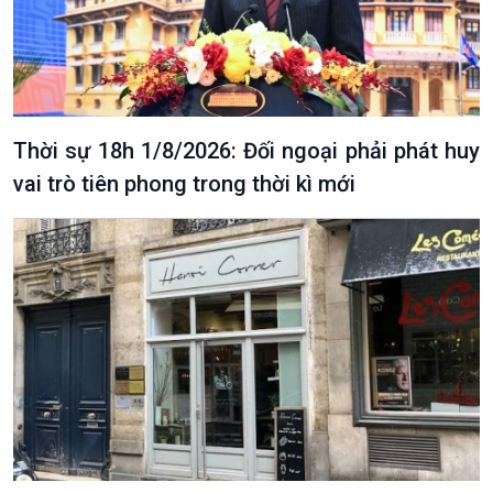
10 phút Sự kiện - Luận bàn
Câu chuyện thời sự
Dòng chảy sự kiện
Đối thoại
Diễn đàn chủ nhật
Thời sự 18h 1/8/2026: Đối ngoại phải phát huy
Chuyện đêm
vai trò tiên phong trong thời kì mới