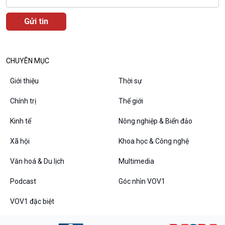
VOV1 đặc biệt
Thanh âm ký sự
CHUYÊN MỤC
Chân dung cuộc sống
Các chương trình đặc biệt
Giới thiệu
Thời sự
Chính trị
Thế giới
Kinh tế
Nông nghiệp & Biển đảo
Xã hội
Khoa học & Công nghệ
Văn hoá & Du lịch
Multimedia
Podcast
Góc nhìn VOV1
VOV1 đặc biệt