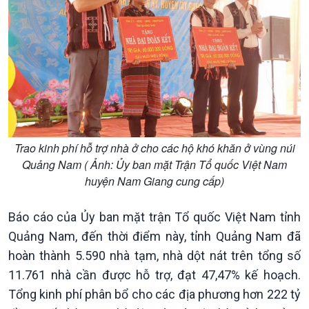
Văn hoá & Du lịch
Multimedia
Tin Văn hoá & Du lịch
Ảnh
Chát với người nổi tiếng
Video
Câu chuyện Thể thao
Infographic
E-Magazine
Trao kinh phí hỗ trợ nhà ở cho các hộ khó khăn ở vùng núi
Quảng Nam ( Ảnh: Ủy ban mặt Trận Tổ quốc Việt Nam
huyện Nam Giang cung cấp)
Báo cáo của Ủy ban mặt trận Tổ quốc Việt Nam tỉnh
Quảng Nam, đến thời điểm này, tỉnh Quảng Nam đã
hoàn thành 5.590 nhà tạm, nhà dột nát trên tổng số
11.761 nhà cần được hỗ trợ, đạt 47,47% kế hoạch.
Tổng kinh phí phân bổ cho các địa phương hơn 222 tỷ