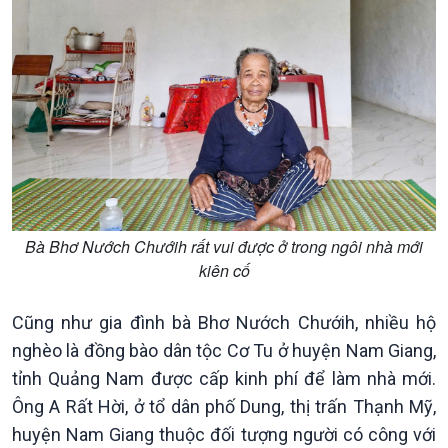
Chính trị
Thế giới
Tin Chính trị
Tin thế giới
Chính phủ với người dân
Vấn đề quốc tế
Quốc hội với cử tri
Hồ sơ sự kiện quốc tế
Xây dựng đảng
Thế giới & Việt Nam
Đảng trong cuộc sống
Biên cương - Một dải vững
Bà Bhơ Nướch Chướih rất vui được ở trong ngôi nhà mới
Nhận diện sự thật
bền
kiên cố
Pháp luật và đời sống
Cũng như gia đình bà Bhơ Nướch Chướih, nhiều hộ
nghèo là đồng bào dân tộc Cơ Tu ở huyện Nam Giang,
tỉnh Quảng Nam được cấp kinh phí để làm nhà mới.
Ông A Rất Hời, ở tổ dân phố Dung, thị trấn Thạnh Mỹ,
huyện Nam Giang thuộc đối tượng người có công với