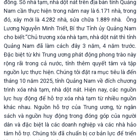
đồng. Số nhà tạm, nhà dột nát trên địa bàn tỉnh Quảng
Nam cần thực hiện trong năm nay là 6.171 nhà, trong
đó, xây mới là 4.282 nhà, sửa chữa 1.889 nhà. Ông
Lương Nguyễn Minh Triết, Bí thư Tỉnh ủy Quảng Nam
cho biết:“Chủ trương xóa nhà tạm, nhà dột nát thì tỉnh
Quảng Nam đã làm cách đây 3 năm, 4 năm trước.
Đặc biệt từ khi Trung ương phát động phong trào này
rộng rãi trong cả nước, tỉnh thêm quyết tâm và tập
nguồn lực thực hiện. Chúng tôi đặt ra mục tiêu là đến
Podcast
Góc nhìn VOV1
tháng 10 năm 2025, tỉnh Quảng Nam về đích chương
Bình luận
trình xóa nhà tạm, nhà dột nát. Hiện nay, các nguồn
10 phút Sự kiện - Luận bàn
lực huy động để hỗ trợ xóa nhà tạm từ nhiều nguồn
Câu chuyện thời sự
khác nhau. Nguồn hỗ trợ của Trung ương, từ ngân
Dòng chảy sự kiện
sách và nguồn huy động trong đóng góp của người
Đối thoại
dân và đặc biệt là các doanh nghiệp và các nhà hảo
Diễn đàn chủ nhật
tâm hỗ trợ. Chúng tôi đã chuẩn bị cơ bản lực để triển
Chuyện đêm