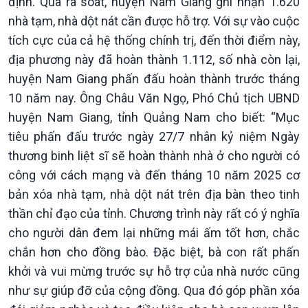
định. Qua rà soát, huyện Nam Giang ghi nhận 1.620
Dòng chảy Kinh tế
Mùa vàng
Sức sống hàng Việt
Biển đảo Việt Nam
nhà tạm, nhà dột nát cần được hỗ trợ. Với sự vào cuộc
Khởi nghiệp
Tâm tình biên giới và hải
tích cực của cả hệ thống chính trị, đến thời điểm này,
Tuyên chiến với gian lận
đảo
địa phương này đã hoàn thành 1.112, số nhà còn lại,
thương mại
Tìm hiểu biển, đảo Việt
huyện Nam Giang phấn đấu hoàn thành trước tháng
Nam
10 năm nay. Ông Châu Văn Ngọ, Phó Chủ tịch UBND
huyện Nam Giang, tỉnh Quảng Nam cho biết: “Mục
tiêu phấn đấu trước ngày 27/7 nhân kỷ niệm Ngày
thương binh liệt sĩ sẽ hoàn thành nhà ở cho người có
công với cách mạng và đến tháng 10 năm 2025 cơ
bản xóa nhà tạm, nhà dột nát trên địa bàn theo tinh
thần chỉ đạo của tỉnh. Chương trình này rất có ý nghĩa
cho người dân đem lại những mái ấm tốt hơn, chắc
chắn hơn cho đồng bào. Đặc biệt, bà con rất phấn
khởi và vui mừng trước sự hỗ trợ của nhà nước cũng
như sự giúp đỡ của cộng đồng. Qua đó góp phần xóa