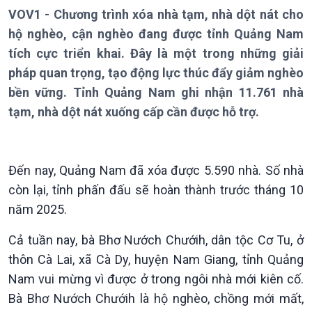
VOV1 - Chương trình xóa nhà tạm, nhà dột nát cho
hộ nghèo, cận nghèo đang được tỉnh Quảng Nam
tích cực triển khai. Đây là một trong những giải
pháp quan trọng, tạo động lực thúc đẩy giảm nghèo
bền vững. Tỉnh Quảng Nam ghi nhận 11.761 nhà
tạm, nhà dột nát xuống cấp cần được hỗ trợ.
Đến nay, Quảng Nam đã xóa được 5.590 nhà. Số nhà
còn lại, tỉnh phấn đấu sẽ hoàn thành trước tháng 10
Giới thiệu
Thời sự
năm 2025.
Thời sự 6h
Thời sự 12h
Cả tuần nay, bà Bhơ Nướch Chướih, dân tộc Cơ Tu, ở
Thời sự 18h
thôn Cà Lai, xã Cà Dy, huyện Nam Giang, tỉnh Quảng
Thời sự 21h30
Bản tin
Nam vui mừng vì được ở trong ngôi nhà mới kiên cố.
Chuyên mục
Bà Bhơ Nướch Chướih là hộ nghèo, chồng mới mất,
Theo dòng Thời sự