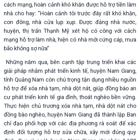
cách mạng, hoàn cảnh khó khăn được hỗ trợ tiền làm
nhà cho hay: “Hoàn cảnh tôi trước đây rất khó khăn,
con đông, nhà cửa lụp xụp. Được đảng nhà nước,
huyện, thị trấn Thạnh Mỹ xét hộ có công với cách
mạng hỗ trợ làm nhà, hiện có nhà mới cứng cáp, mưa
bão không sợ nữa”
Những năm qua, bên cạnh tập trung triển khai các
giải pháp nhằm phát triển kinh tế, huyện Nam Giang,
tỉnh Quảng Nam còn chú trọng tận dụng nhiều nguồn
hỗ trợ để xóa nhà tạm, nhà dột nát, giúp đồng bào an
cư phát triển kinh tế gia đình, thoát nghèo bền vững.
Thực hiện chủ trương xóa nhà tạm, nhà dột nát cho
đồng bào nghèo, huyện Nam Giang đã thành lập Ban
Kinh tế
Nông nghiệp & Biển đảo
chỉ đạo phối hợp với các địa phương rà soát để xác
Tin Kinh tế
Tin Nông nghiệp & Biển
định đối tượng hỗ trợ sửa chữa, xây mới đúng quy
Trước giờ mở cửa
đảo