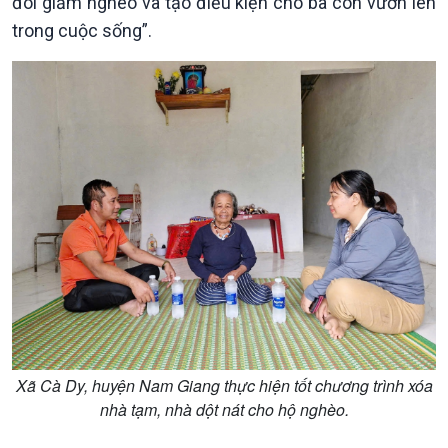
đói giảm nghèo và tạo điều kiện cho bà con vươn lên
trong cuộc sống”.
Xã hội
Khoa học & Công nghệ
Tin Đời sống & Xã hội
Tin Khoa học & Công nghệ
360 độ Sức khỏe
Kết nối công nghệ
Chuyển đổi Xanh
Sống chung với biến đổi
Tài nguyên và Môi trường
khí hậu
Chuyên gia của bạn
Xã hội chuyển động
Xã Cà Dy, huyện Nam Giang thực hiện tốt chương trình xóa
Bước chân đến trường
nhà tạm, nhà dột nát cho hộ nghèo.