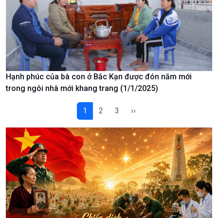
Hạnh phúc của bà con ở Bắc Kạn được đón năm mới
trong ngôi nhà mới khang trang (1/1/2025)
1
2
3
››
Podcast
Góc nhìn VOV1
Bình luận
10 phút Sự kiện - Luận bàn
Câu chuyện thời sự
Dòng chảy sự kiện
Đối thoại
Diễn đàn chủ nhật
Chuyện đêm