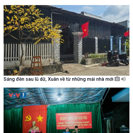
Giới thiệu
Thời sự
Thời sự 6h
Thời sự 12h
Thời sự 18h
Thời sự 21h30
Bản tin
Chuyên mục
Theo dòng Thời sự
Sáng đèn sau lũ dữ, Xuân về từ những mái nhà mới