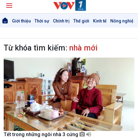
Giới thiệu
Thời sự
Chính trị
Thế giới
Kinh tế
Nông nghiệp 
Từ khóa tìm kiếm:
nhà mới
Tết trong những ngôi nhà 3 cứng