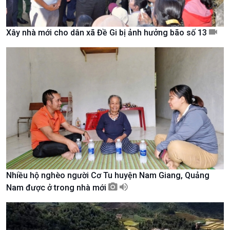
Xây nhà mới cho dân xã Đề Gi bị ảnh hưởng bão số 13
Kinh tế
Nông nghiệp & Biển đảo
Tin Kinh tế
Tin Nông nghiệp & Biển
Trước giờ mở cửa
đảo
Dòng chảy Kinh tế
Mùa vàng
Sức sống hàng Việt
Biển đảo Việt Nam
Khởi nghiệp
Tâm tình biên giới và hải
Tuyên chiến với gian lận
đảo
thương mại
Tìm hiểu biển, đảo Việt
Nam
Nhiều hộ nghèo người Cơ Tu huyện Nam Giang, Quảng
Nam được ở trong nhà mới