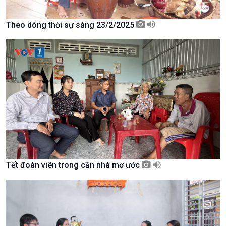
Theo dòng thời sự sáng 23/2/2025
Văn hoá & Du lịch
Multimedia
Tin Văn hoá & Du lịch
Ảnh
Chát với người nổi tiếng
Video
Tết đoàn viên trong căn nhà mơ ước
Câu chuyện Thể thao
Infographic
E-Magazine