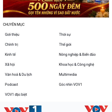
CHUYÊN MỤC
Giới thiệu
Thời sự
Chính trị
Thế giới
Kinh tế
Nông nghiệp & Biển đảo
Xã hội
Khoa học & Công nghệ
VOV1 đặc biệt
Văn hoá & Du lịch
Multimedia
Thanh âm ký sự
Chân dung cuộc sống
Podcast
Góc nhìn VOV1
Các chương trình đặc biệt
VOV1 đặc biệt