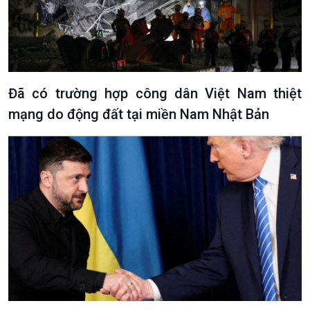
Văn hoá & Du lịch
Multimedia
Tin Văn hoá & Du lịch
Ảnh
Chát với người nổi tiếng
Video
Đã có trường hợp công dân Việt Nam thiệt
Câu chuyện Thể thao
Infographic
mạng do động đất tại miền Nam Nhật Bản
E-Magazine