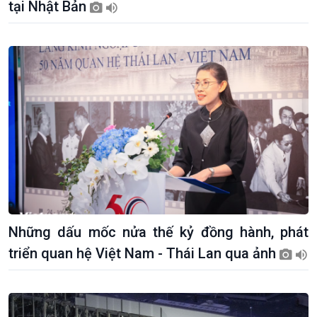
tại Nhật Bản
Kinh tế
Nông nghiệp & Biển đảo
Những dấu mốc nửa thế kỷ đồng hành, phát
Tin Kinh tế
Tin Nông nghiệp & Biển
Trước giờ mở cửa
đảo
triển quan hệ Việt Nam - Thái Lan qua ảnh
Dòng chảy Kinh tế
Mùa vàng
Sức sống hàng Việt
Biển đảo Việt Nam
Khởi nghiệp
Tâm tình biên giới và hải