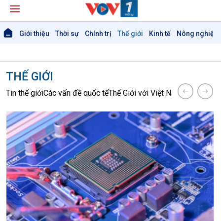
Giới thiệu
Thời sự
Chính trị
Thế giới
Kinh tế
Nông nghiệp 
THẾ GIỚI
Tin thế giới
Các vấn đề quốc tế
Thế Giới với Việt Nam
Hồ sơ sự ki