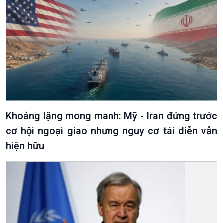
Podcast
Góc nhìn VOV1
Bình luận
10 phút Sự kiện - Luận bàn
Câu chuyện thời sự
Dòng chảy sự kiện
Đối thoại
Khoảng lặng mong manh: Mỹ - Iran đứng trước
Diễn đàn chủ nhật
cơ hội ngoại giao nhưng nguy cơ tái diễn vẫn
Chuyện đêm
hiện hữu