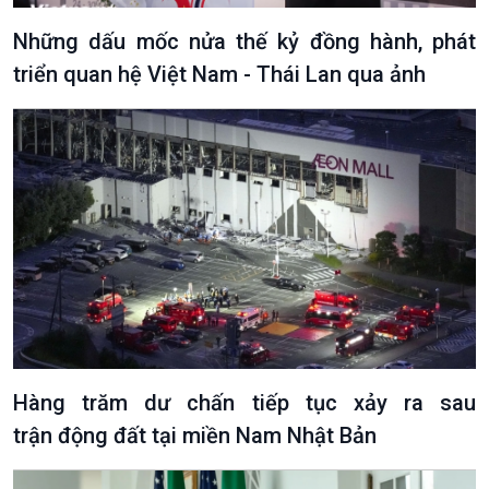
Tin Đời sống & Xã hội
Tin Khoa học & Công nghệ
360 độ Sức khỏe
Kết nối công nghệ
Những dấu mốc nửa thế kỷ đồng hành, phát
Chuyển đổi Xanh
Sống chung với biến đổi
triển quan hệ Việt Nam - Thái Lan qua ảnh
Tài nguyên và Môi trường
khí hậu
Chuyên gia của bạn
Xã hội chuyển động
Bước chân đến trường
Hàng trăm dư chấn tiếp tục xảy ra sau
trận động đất tại miền Nam Nhật Bản