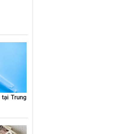
10 phút Sự kiện - Luận bàn
Câu chuyện thời sự
Dòng chảy sự kiện
Đối thoại
Diễn đàn chủ nhật
Chuyện đêm
tại Trung