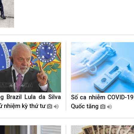
Chát với người nổi tiếng
Video
Câu chuyện Thể thao
Infographic
E-Magazine
g Brazil Lula da Silva
Số ca nhiễm COVID-19 
cử nhiệm kỳ thứ tư
Quốc tăng