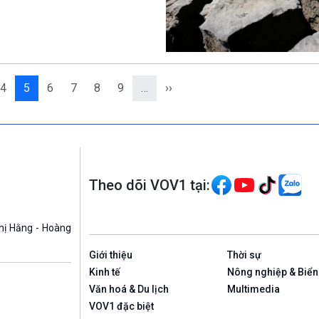
4
5
6
7
8
9
…
››
Theo dõi VOV1 tại:
hị Hằng - Hoàng
Giới thiệu
Thời sự
Kinh tế
Nông nghiệp & Biển
Văn hoá & Du lịch
Multimedia
VOV1 đặc biệt