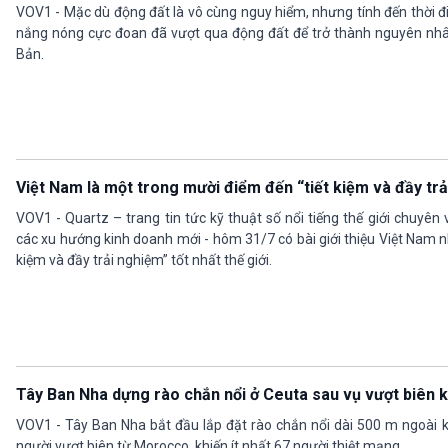
VOV1 - Mặc dù động đất là vô cùng nguy hiểm, nhưng tính đến thời đ
nắng nóng cực đoan đã vượt qua động đất để trở thành nguyên nhâ
Bản.
Việt Nam là một trong mười điểm đến “tiết kiệm và đầy trải
VOV1 - Quartz – trang tin tức kỹ thuật số nổi tiếng thế giới chuyên 
các xu hướng kinh doanh mới - hôm 31/7 có bài giới thiệu Việt Nam 
kiệm và đầy trải nghiệm” tốt nhất thế giới.
Tây Ban Nha dựng rào chắn nổi ở Ceuta sau vụ vượt biên k
VOV1 - Tây Ban Nha bắt đầu lắp đặt rào chắn nổi dài 500 m ngoài 
người vượt biên từ Morocco, khiến ít nhất 67 người thiệt mạng.