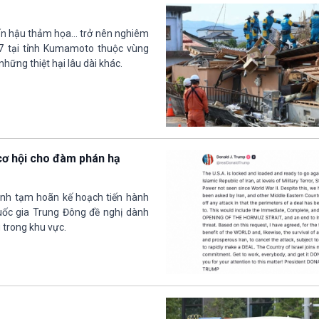
n hậu thảm họa... trở nên nghiêm
/7 tại tỉnh Kumamoto thuộc vùng
hững thiệt hại lâu dài khác.
cơ hội cho đàm phán hạ
nh tạm hoãn kế hoạch tiến hành
uốc gia Trung Đông đề nghị dành
 trong khu vực.