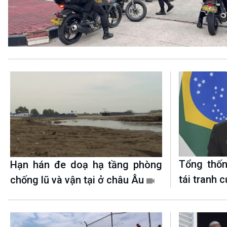
360 độ Sức khỏe
Kết nối công nghệ
Chuyển đổi Xanh
Sống chung với biến đổi
Tài nguyên và Môi trường
khí hậu
Chuyên gia của bạn
Xã hội chuyển động
Bước chân đến trường
VOV1 đặc biệt
Thanh âm ký sự
Chân dung cuộc sống
Các chương trình đặc biệt
Tổng thốn
Hạn hán đe doạ hạ tầng phòng
tái tranh 
chống lũ và vận tại ở châu Âu