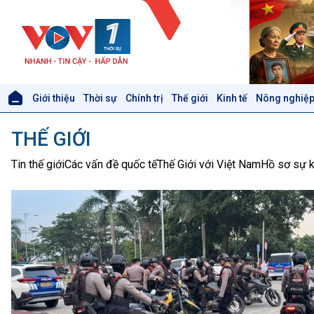
Giới thiệu
Thời sự
Chính trị
Thế giới
Kinh tế
Nông nghiệp
Giới thiệu
Thời sự
THẾ GIỚI
Thời sự 6h
Thời sự 12h
Tin thế giới
Các vấn đề quốc tế
Thế Giới với Việt Nam
Hồ sơ sự k
Thời sự 18h
Thời sự 21h30
Bản tin
Chuyên mục
Theo dòng Thời sự
Xã hội
Khoa học & Công nghệ
Tin Đời sống & Xã hội
Tin Khoa học & Công nghệ