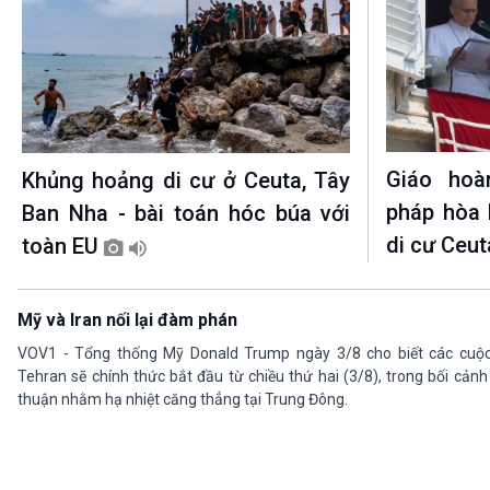
Giáo hoà
Khủng hoảng di cư ở Ceuta, Tây
pháp hòa 
Ban Nha - bài toán hóc búa với
di cư Ceu
toàn EU
Mỹ và Iran nối lại đàm phán
VOV1 - Tổng thống Mỹ Donald Trump ngày 3/8 cho biết các cuộ
Tehran sẽ chính thức bắt đầu từ chiều thứ hai (3/8), trong bối cản
thuận nhằm hạ nhiệt căng thẳng tại Trung Đông.