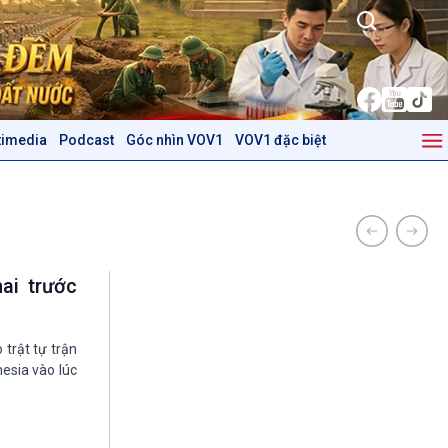
timedia
Podcast
Góc nhìn VOV1
VOV1 đặc biệt
Kinh tế
Nông nghiệp & Biển đảo
Tin Kinh tế
Tin Nông nghiệp & Biển
Trước giờ mở cửa
đảo
Dòng chảy Kinh tế
Mùa vàng
Sức sống hàng Việt
Biển đảo Việt Nam
ai trước
Khởi nghiệp
Tâm tình biên giới và hải
Tuyên chiến với gian lận
đảo
thương mại
Tìm hiểu biển, đảo Việt
trật tự trận
Nam
nesia vào lúc
Podcast
Góc nhìn VOV1
Bình luận