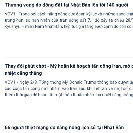
Thương vong do động đất tại Nhật Bản lên tới 140 người
VOV1 - Trong bối cảnh nắng nóng cực đoan kỷ lục và những sang chấ
trọng hơn, số nạn nhân của trận động đất 7,1 độ xảy ra chiều 28
Kyushyu – miền Nam Nhật Bản, tiếp tục gia tăng. Bên cạnh đó còn có n
Thay đổi phút chót - Mỹ hoãn kế hoạch tấn công Iran, mở 
nhiệt căng thẳng
VOV1 - Ngày 2/8, Tổng thống Mỹ Donald Trump thông báo quyết đị
các cuộc tấn công mới nhằm vào Iran sau khi Tehran và một số q
thêm thời gian để hoàn tất một thỏa thuận nhằm hạ nhiệt căng thẳng
66 người thiệt mạng do nắng nóng lịch sử tại Nhật Bản