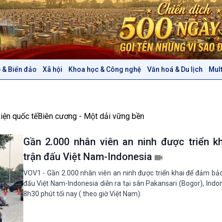
 & Biển đảo
Xã hội
Khoa học & Công nghệ
Văn hoá & Du lịch
Mul
Chính trị
Thế giới
Tin Chính trị
Tin thế giới
Chính phủ với người dân
Vấn đề quốc tế
iện quốc tế
Biên cương - Một dải vững bền
Quốc hội với cử tri
Hồ sơ sự kiện quốc tế
Xây dựng đảng
Thế giới & Việt Nam
Gần 2.000 nhân viên an ninh được triển kh
Đảng trong cuộc sống
Biên cương - Một dải vững
trận đấu Việt Nam-Indonesia
Nhận diện sự thật
bền
Pháp luật và đời sống
VOV1 - Gần 2.000 nhân viên an ninh được triển khai để đảm bảo 
đấu Việt Nam-Indonesia diễn ra tại sân Pakansari (Bogor), Indo
8h30 phút tối nay ( theo giờ Việt Nam).
Văn hoá & Du lịch
Multimedia
Tin Văn hoá & Du lịch
Ảnh