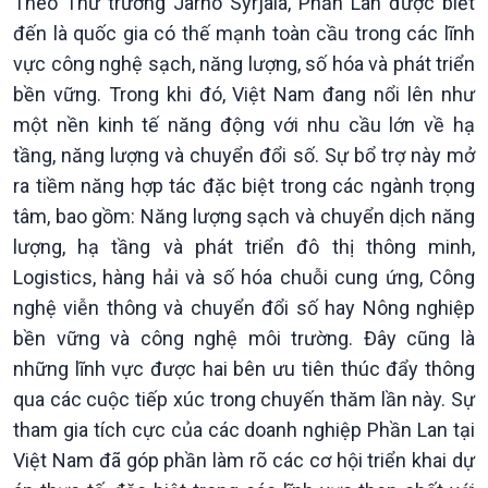
Theo Thứ trưởng Jarno Syrjälä, Phần Lan được biết
đến là quốc gia có thế mạnh toàn cầu trong các lĩnh
vực công nghệ sạch, năng lượng, số hóa và phát triển
bền vững. Trong khi đó, Việt Nam đang nổi lên như
Xã hội
Khoa học & Công nghệ
một nền kinh tế năng động với nhu cầu lớn về hạ
Tin Đời sống & Xã hội
Tin Khoa học & Công nghệ
tầng, năng lượng và chuyển đổi số. Sự bổ trợ này mở
360 độ Sức khỏe
Kết nối công nghệ
ra tiềm năng hợp tác đặc biệt trong các ngành trọng
Chuyển đổi Xanh
Sống chung với biến đổi
tâm, bao gồm: Năng lượng sạch và chuyển dịch năng
Tài nguyên và Môi trường
khí hậu
lượng, hạ tầng và phát triển đô thị thông minh,
Chuyên gia của bạn
Logistics, hàng hải và số hóa chuỗi cung ứng, Công
Xã hội chuyển động
Bước chân đến trường
nghệ viễn thông và chuyển đổi số hay Nông nghiệp
bền vững và công nghệ môi trường. Đây cũng là
những lĩnh vực được hai bên ưu tiên thúc đẩy thông
qua các cuộc tiếp xúc trong chuyến thăm lần này. Sự
tham gia tích cực của các doanh nghiệp Phần Lan tại
Việt Nam đã góp phần làm rõ các cơ hội triển khai dự