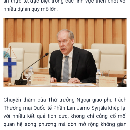
án thực tế, đặc biệt trong các lĩnh vực then chốt với
nhiều dự án quy mô lớn.
Văn hoá & Du lịch
Multimedia
Tin Văn hoá & Du lịch
Ảnh
Chát với người nổi tiếng
Video
Câu chuyện Thể thao
Infographic
E-Magazine
Chuyến thăm của Thứ trưởng Ngoại giao phụ trách
Thương mại Quốc tế Phần Lan Jarno Syrjälä khép lại
với nhiều kết quả tích cực, không chỉ củng cố mối
quan hệ song phương mà còn mở rộng không gian