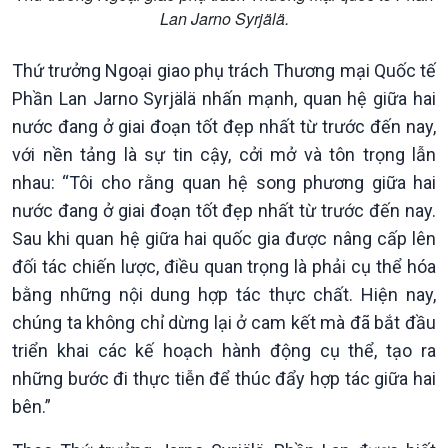
Trước giờ mở cửa
đảo
Lan Jarno Syrjälä.
Dòng chảy Kinh tế
Mùa vàng
Sức sống hàng Việt
Biển đảo Việt Nam
Thứ trưởng Ngoại giao phụ trách Thương mại Quốc tế
Khởi nghiệp
Tâm tình biên giới và hải
Phần Lan Jarno Syrjälä nhấn mạnh, quan hệ giữa hai
Tuyên chiến với gian lận
đảo
thương mại
Tìm hiểu biển, đảo Việt
nước đang ở giai đoạn tốt đẹp nhất từ trước đến nay,
Nam
với nền tảng là sự tin cậy, cởi mở và tôn trọng lẫn
nhau: “Tôi cho rằng quan hệ song phương giữa hai
nước đang ở giai đoạn tốt đẹp nhất từ trước đến nay.
Sau khi quan hệ giữa hai quốc gia được nâng cấp lên
đối tác chiến lược, điều quan trọng là phải cụ thể hóa
bằng những nội dung hợp tác thực chất. Hiện nay,
chúng ta không chỉ dừng lại ở cam kết mà đã bắt đầu
triển khai các kế hoạch hành động cụ thể, tạo ra
những bước đi thực tiễn để thúc đẩy hợp tác giữa hai
bên.”