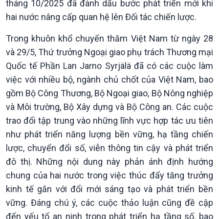
tháng 10/2025 đã đánh dấu bước phát triển mới khi
hai nước nâng cấp quan hệ lên Đối tác chiến lược.
Trong khuôn khổ chuyến thăm Việt Nam từ ngày 28
và 29/5, Thứ trưởng Ngoại giao phụ trách Thương mại
Quốc tế Phần Lan Jarno Syrjälä đã có các cuộc làm
việc với nhiều bộ, ngành chủ chốt của Việt Nam, bao
gồm Bộ Công Thương, Bộ Ngoại giao, Bộ Nông nghiệp
và Môi trường, Bộ Xây dựng và Bộ Công an. Các cuộc
trao đổi tập trung vào những lĩnh vực hợp tác ưu tiên
Chính trị
Thế giới
như phát triển năng lượng bền vững, hạ tầng chiến
Tin Chính trị
Tin thế giới
lược, chuyển đổi số, viễn thông tin cậy và phát triển
Chính phủ với người dân
Vấn đề quốc tế
đô thị. Những nội dung này phản ánh định hướng
Quốc hội với cử tri
Hồ sơ sự kiện quốc tế
chung của hai nước trong việc thúc đẩy tăng trưởng
Xây dựng đảng
Thế giới & Việt Nam
kinh tế gắn với đổi mới sáng tạo và phát triển bền
Đảng trong cuộc sống
Biên cương - Một dải vững
vững. Đáng chú ý, các cuộc thảo luận cũng đề cập
Nhận diện sự thật
bền
Pháp luật và đời sống
đến yếu tố an ninh trong phát triển hạ tầng số, bao