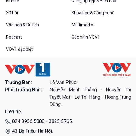
Kinh tế
Nông nghiệp & Biển đảo
Thanh âm ký sự
Chân dung cuộc sống
Xã hội
Khoa học & Công nghệ
Các chương trình đặc biệt
Văn hoá & Du lịch
Multimedia
Podcast
Góc nhìn VOV1
VOV1 đặc biệt
Trưởng Ban:
Lê Văn Phúc.
Phó Trưởng Ban:
Nguyễn Mạnh Thắng - Nguyễn Thị
Tuyết Mai - Lê Thị Hằng - Hoàng Trung
Dũng.
Liên hệ
024 3936 5888 - 3825 5765.
43 Bà Triệu, Hà Nội.