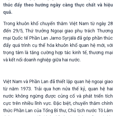
thúc đẩy theo hướng ngày càng thực chất và hiệu
quả.
Trong khuôn khổ chuyến thăm Việt Nam từ ngày 28
đến 29/5, Thứ trưởng Ngoại giao phụ trách Thương
Giới thiệu
Thời sự
mại Quốc tế Phần Lan Jarno Syrjälä đã góp phần thúc
Thời sự 6h
đẩy quá trình cụ thể hóa khuôn khổ quan hệ mới, với
Thời sự 12h
trọng tâm là tăng cường hợp tác kinh tế, thương mại
Thời sự 18h
và kết nối doanh nghiệp giữa hai nước.
Thời sự 21h30
Bản tin
Chuyên mục
Theo dòng Thời sự
Việt Nam và Phần Lan đã thiết lập quan hệ ngoại giao
từ năm 1973. Trải qua hơn nửa thế kỷ, quan hệ hai
nước không ngừng được củng cố và phát triển tích
cực trên nhiều lĩnh vực. Đặc biệt, chuyến thăm chính
thức Phần Lan của Tổng Bí thư, Chủ tịch nước Tô Lâm