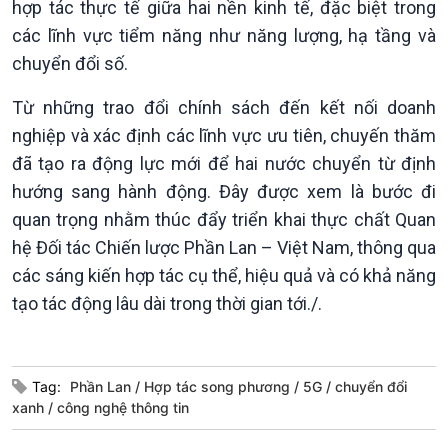
hợp tác thực tế giữa hai nền kinh tế, đặc biệt trong
các lĩnh vực tiểm năng như năng lượng, hạ tầng và
chuyển đổi số.
Từ những trao đổi chính sách đến kết nối doanh
nghiệp và xác định các lĩnh vực ưu tiên, chuyến thăm
đã tạo ra động lực mới để hai nước chuyển từ định
hướng sang hành động. Đây được xem là bước đi
quan trọng nhằm thúc đẩy triển khai thực chất Quan
hệ Đối tác Chiến lược Phần Lan – Việt Nam, thông qua
các sáng kiến hợp tác cụ thể, hiệu quả và có khả năng
Podcast
Góc nhìn VOV1
tạo tác động lâu dài trong thời gian tới./.
Bình luận
10 phút Sự kiện - Luận bàn
Câu chuyện thời sự
Tag:
Phần Lan
Hợp tác song phương
5G
chuyển đổi
Dòng chảy sự kiện
xanh
công nghệ thông tin
Đối thoại