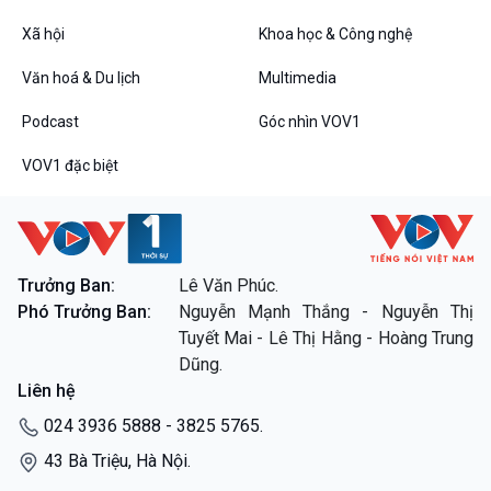
VOV1 đặc biệt
Xã hội
Khoa học & Công nghệ
Thanh âm ký sự
Văn hoá & Du lịch
Multimedia
Chân dung cuộc sống
Các chương trình đặc biệt
Podcast
Góc nhìn VOV1
VOV1 đặc biệt
Trưởng Ban:
Lê Văn Phúc.
Phó Trưởng Ban:
Nguyễn Mạnh Thắng - Nguyễn Thị
Tuyết Mai - Lê Thị Hằng - Hoàng Trung
Dũng.
Liên hệ
024 3936 5888 - 3825 5765.
43 Bà Triệu, Hà Nội.