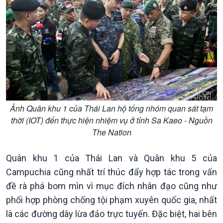
Ảnh Quân khu 1 của Thái Lan hộ tống nhóm quan sát tạm
Kinh tế
Nông nghiệp & Biển đảo
thời (IOT) đến thực hiện nhiệm vụ ở tỉnh Sa Kaeo - Nguồn
Tin Kinh tế
Tin Nông nghiệp & Biển
The Nation
Trước giờ mở cửa
đảo
Dòng chảy Kinh tế
Mùa vàng
Quân khu 1 của Thái Lan và Quân khu 5 của
Sức sống hàng Việt
Biển đảo Việt Nam
Campuchia cũng nhất trí thúc đẩy hợp tác trong vấn
Khởi nghiệp
Tâm tình biên giới và hải
đề rà phá bom mìn vì mục đích nhân đạo cũng như
Tuyên chiến với gian lận
đảo
thương mại
Tìm hiểu biển, đảo Việt
phối hợp phòng chống tội phạm xuyên quốc gia, nhất
Nam
là các đường dây lừa đảo trực tuyến. Đặc biệt, hai bên