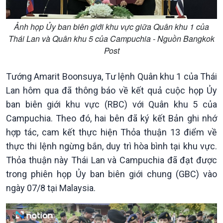
Ảnh họp Ủy ban biên giới khu vực giữa Quân khu 1 của
Thái Lan và Quân khu 5 của Campuchia - Nguồn Bangkok
Post
Chính trị
Thế giới
Tướng Amarit Boonsuya, Tư lệnh Quân khu 1 của Thái
Tin Chính trị
Tin thế giới
Lan hôm qua đã thông báo về kết quả cuộc họp Ủy
Chính phủ với người dân
Vấn đề quốc tế
ban biên giới khu vực (RBC) với Quân khu 5 của
Quốc hội với cử tri
Hồ sơ sự kiện quốc tế
Campuchia. Theo đó, hai bên đã ký kết Bản ghi nhớ
Xây dựng đảng
Thế giới & Việt Nam
hợp tác, cam kết thực hiện Thỏa thuận 13 điểm về
Đảng trong cuộc sống
Biên cương - Một dải vững
thực thi lệnh ngừng bắn, duy trì hòa bình tại khu vực.
Nhận diện sự thật
bền
Thỏa thuận này Thái Lan và Campuchia đã đạt được
Pháp luật và đời sống
trong phiên họp Ủy ban biên giới chung (GBC) vào
ngày 07/8 tại Malaysia.