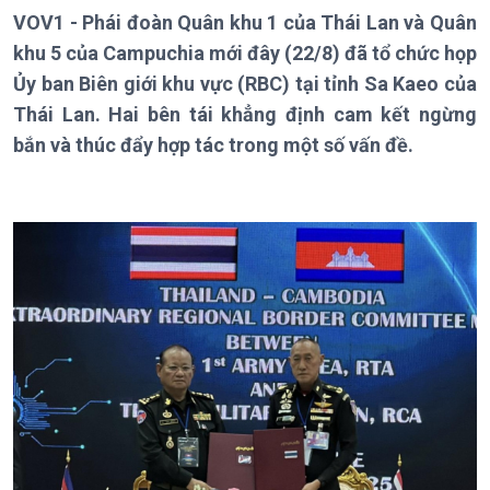
VOV1 - Phái đoàn Quân khu 1 của Thái Lan và Quân
khu 5 của Campuchia mới đây (22/8) đã tổ chức họp
Giới thiệu
Thời sự
Ủy ban Biên giới khu vực (RBC) tại tỉnh Sa Kaeo của
Thái Lan. Hai bên tái khẳng định cam kết ngừng
Thời sự 6h
Thời sự 12h
bắn và thúc đẩy hợp tác trong một số vấn đề.
Thời sự 18h
Thời sự 21h30
Bản tin
Chuyên mục
Theo dòng Thời sự