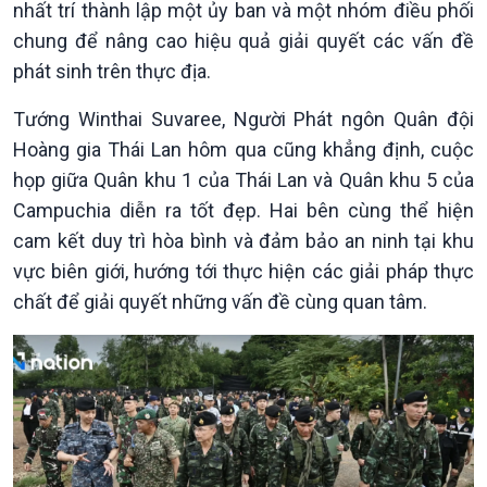
nhất trí thành lập một ủy ban và một nhóm điều phối
chung để nâng cao hiệu quả giải quyết các vấn đề
phát sinh trên thực địa.
Tướng Winthai Suvaree, Người Phát ngôn Quân đội
Hoàng gia Thái Lan hôm qua cũng khẳng định, cuộc
họp giữa Quân khu 1 của Thái Lan và Quân khu 5 của
Campuchia diễn ra tốt đẹp. Hai bên cùng thể hiện
cam kết duy trì hòa bình và đảm bảo an ninh tại khu
vực biên giới, hướng tới thực hiện các giải pháp thực
chất để giải quyết những vấn đề cùng quan tâm.
Xã hội
Khoa học & Công nghệ
Tin Đời sống & Xã hội
Tin Khoa học & Công nghệ
360 độ Sức khỏe
Kết nối công nghệ
Chuyển đổi Xanh
Sống chung với biến đổi
Tài nguyên và Môi trường
khí hậu