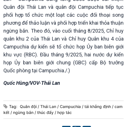
Chát với người nổi tiếng
Video
Quân đội Thái Lan và quân đội Campuchia tiếp tục
Câu chuyện Thể thao
Infographic
phối hợp tổ chức một loạt các cuộc đối thoại song
E-Magazine
phương để thảo luận và phối hợp triển khai thỏa thuận
ngừng bắn. Theo đó, vào cuối tháng 8/2025, Chỉ huy
quân khu 2 của Thái Lan và Chỉ huy Quân khu 4 của
Campuchia dự kiến sẽ tổ chức họp Ủy ban biên giới
khu vực (RBC). Đầu tháng 9/2025, hai nước dự kiến
họp Ủy ban biên giới chung (GBC) cấp Bộ trưởng
Quốc phòng tại Campuchia./.)
Quốc Hùng/VOV-Thái Lan
Tag:
Quân đội
Thái Lan
Campuchia
tái khẳng định
cam
kết
ngừng bắn
thúc đẩy
hợp tác
Podcast
Góc nhìn VOV1
Bình luận