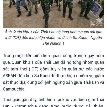
Chuyên gia của bạn
Xã hội chuyển động
Bước chân đến trường
Ảnh Quân khu 1 của Thái Lan hộ tống nhóm quan sát tạm
thời (IOT) đến thực hiện nhiệm vụ ở tỉnh Sa Kaeo - Nguồn
The Nation 1
Trong một diễn biến liên quan, cũng trong ngày hôm
qua, Quân khu 1 của Thái Lan đã hộ tống nhóm quan
sát tạm thời (IOT) gồm tùy viên quân sự các nước
ASEAN đến tỉnh Sa Kaeo để thực hiện nhiệm vụ giám
sát thực địa, củng cố lệnh ngừng bắn giữa Thái Lan và
Campuchia.
Văn hoá & Du lịch
Multimedia
Thời gian gần đây, tình hình tại khu vực biên giới Thái
Tin Văn hoá & Du lịch
Ảnh
Lan - Campuchia đang từng bước được cải thiện.