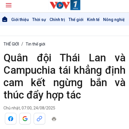
Giới thiệu
Thời sự
Chính trị
Thế giới
Kinh tế
Nông nghiệp 
THẾ GIỚI
Tin thế giới
Quân đội Thái Lan và
Campuchia tái khẳng định
cam kết ngừng bắn và
thúc đẩy hợp tác
Chủ nhật, 07:00, 24/08/2025