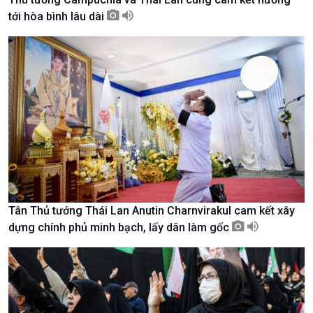
tới hòa bình lâu dài
Kinh tế
Nông nghiệp & Biển đảo
Tin Kinh tế
Tin Nông nghiệp & Biển
Trước giờ mở cửa
đảo
Tân Thủ tướng Thái Lan Anutin Charnvirakul cam kết xây
Dòng chảy Kinh tế
Mùa vàng
dựng chính phủ minh bạch, lấy dân làm gốc
Sức sống hàng Việt
Biển đảo Việt Nam
Khởi nghiệp
Tâm tình biên giới và hải
Tuyên chiến với gian lận
đảo
thương mại
Tìm hiểu biển, đảo Việt
Nam