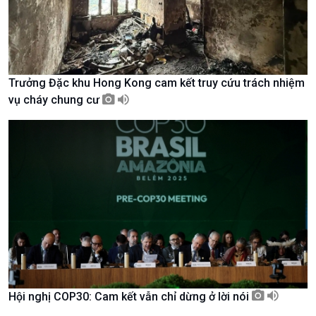
Chát với người nổi tiếng
Video
Câu chuyện Thể thao
Infographic
E-Magazine
Trưởng Đặc khu Hong Kong cam kết truy cứu trách nhiệm
vụ cháy chung cư
Podcast
Góc nhìn VOV1
Hội nghị COP30: Cam kết vẫn chỉ dừng ở lời nói
Bình luận