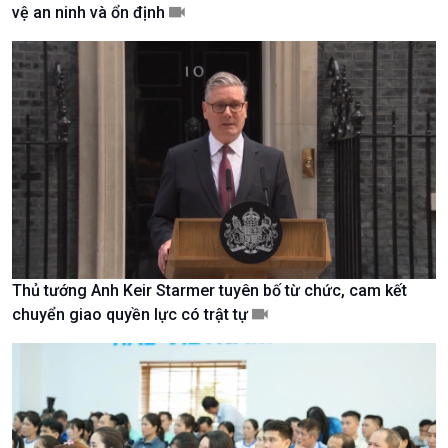
vệ an ninh và ổn định
Giới thiệu
Thời sự
Thời sự 6h
Thời sự 12h
Thời sự 18h
Thời sự 21h30
Bản tin
Chuyên mục
Theo dòng Thời sự
Thủ tướng Anh Keir Starmer tuyên bố từ chức, cam kết
chuyển giao quyền lực có trật tự