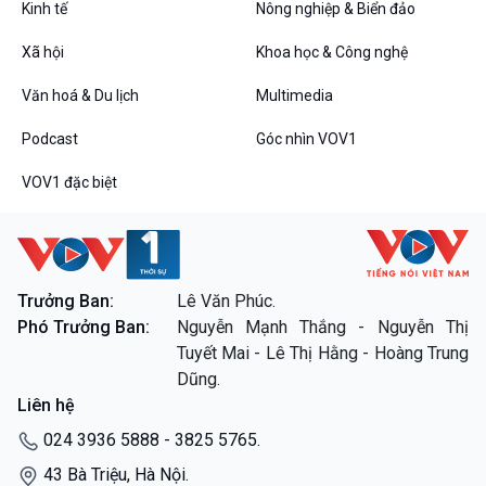
Kinh tế
Nông nghiệp & Biển đảo
VOV1 đặc biệt
Xã hội
Khoa học & Công nghệ
Thanh âm ký sự
Văn hoá & Du lịch
Multimedia
Chân dung cuộc sống
Các chương trình đặc biệt
Podcast
Góc nhìn VOV1
VOV1 đặc biệt
Trưởng Ban:
Lê Văn Phúc.
Phó Trưởng Ban:
Nguyễn Mạnh Thắng - Nguyễn Thị
Tuyết Mai - Lê Thị Hằng - Hoàng Trung
Dũng.
Liên hệ
024 3936 5888 - 3825 5765.
43 Bà Triệu, Hà Nội.