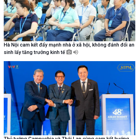
Hà Nội cam kết đẩy mạnh nhà ở xã hội, không đánh đổi an
Chính trị
Thế giới
sinh lấy tăng trưởng kinh tế
Tin Chính trị
Tin thế giới
Chính phủ với người dân
Vấn đề quốc tế
Quốc hội với cử tri
Hồ sơ sự kiện quốc tế
Xây dựng đảng
Thế giới & Việt Nam
Đảng trong cuộc sống
Biên cương - Một dải vững
Nhận diện sự thật
bền
Pháp luật và đời sống
Thủ tướng Campuchia và Thái Lan cùng cam kết hướng