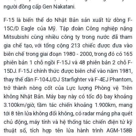
người đồng cấp Gen Nakatani.
360 độ Sức khỏe
Kết nối công nghệ
Chuyển đổi Xanh
Sống chung với biến đổi
F-15 là biến thể do Nhật Bản sản xuất từ dòng F-
Tài nguyên và Môi trường
khí hậu
15C/D Eagle của Mỹ. Tập đoàn Công nghiệp nặng
Chuyên gia của bạn
Xã hội chuyển động
Mitsubishi cùng nhiều công ty trong nước đã tham
Bước chân đến trường
gia chế tạo, với tổng cộng 213 chiếc được đưa vào
biên chế trong giai đoạn 1980 - 2000, trong đó có 165
phiên bản 1 chỗ ngồi F-15J và 48 phiên bản 2 chỗ F-
15DJ. F-15J chính thức được biên chế vào năm 1981,
thay thế dần F-104J/DJ Starfighter và F-4EJ Phantom,
trở thành nòng cốt của Lực lượng Phòng vệ Trên
không Nhật Bản. Máy bay này có tốc độ bay khoảng
3.100km/giờ, tầm tác chiến khoảng 1.900km, mang
tới 8 tên lửa không đối không, có radar mảng pha quét
chủ động, máy tính và hệ thống tác chiến điện tử kỹ
Văn hoá & Du lịch
Multimedia
thuật số, tích hợp tên lửa hành trình AGM-158B
Tin Văn hoá & Du lịch
Ảnh