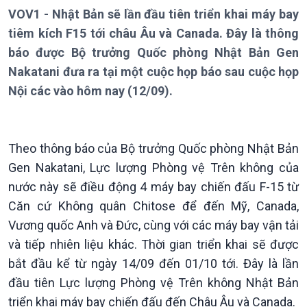
Thời sự 6h
VOV1 - Nhật Bản sẽ lần đầu tiên triển khai máy bay
Thời sự 12h
tiêm kích F15 tới châu Âu và Canada. Đây là thông
Thời sự 18h
báo được Bộ trưởng Quốc phòng Nhật Bản Gen
Thời sự 21h30
Nakatani đưa ra tại một cuộc họp báo sau cuộc họp
Bản tin
Nội các vào hôm nay (12/09).
Chuyên mục
Theo dòng Thời sự
Theo thông báo của Bộ trưởng Quốc phòng Nhật Bản
Gen Nakatani, Lực lượng Phòng vệ Trên không của
nước này sẽ điều động 4 máy bay chiến đấu F-15 từ
Căn cứ Không quân Chitose để đến Mỹ, Canada,
Vương quốc Anh và Đức, cùng với các máy bay vận tải
và tiếp nhiên liệu khác. Thời gian triển khai sẽ được
bắt đầu kể từ ngày 14/09 đến 01/10 tới. Đây là lần
đầu tiên Lực lượng Phòng vệ Trên không Nhật Bản
Chính trị
Thế giới
triển khai máy bay chiến đấu đến Châu Âu và Canada.