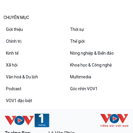
Diễn đàn chủ nhật
Chuyện đêm
CHUYÊN MỤC
Giới thiệu
Thời sự
Chính trị
Thế giới
Kinh tế
Nông nghiệp & Biển đảo
Xã hội
Khoa học & Công nghệ
Văn hoá & Du lịch
Multimedia
Podcast
Góc nhìn VOV1
VOV1 đặc biệt
Thanh âm ký sự
VOV1 đặc biệt
Chân dung cuộc sống
Các chương trình đặc biệt