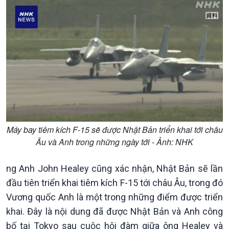
Trước giờ mở cửa
đảo
Dòng chảy Kinh tế
Mùa vàng
Sức sống hàng Việt
Biển đảo Việt Nam
Khởi nghiệp
Tâm tình biên giới và hải
Tuyên chiến với gian lận
đảo
thương mại
Tìm hiểu biển, đảo Việt
Nam
Máy bay tiêm kích F-15 sẽ được Nhật Bản triển khai tới châu
Âu và Anh trong những ngày tới - Ảnh: NHK
ng Anh John Healey cũng xác nhận, Nhật Bản sẽ lần
đầu tiên triển khai tiêm kích F-15 tới châu Âu, trong đó
Vương quốc Anh là một trong những điểm được triển
khai. Đây là nội dung đã được Nhật Bản và Anh công
Xã hội
Khoa học & Công nghệ
bố tại Tokyo sau cuộc hội đàm giữa ông Healey và
Tin Đời sống & Xã hội
Tin Khoa học & Công nghệ