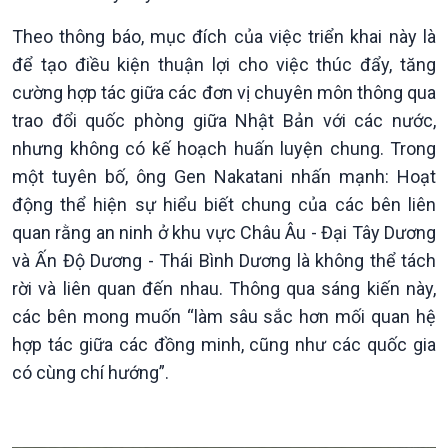
Tin Chính trị
Tin thế giới
Chính phủ với người dân
Vấn đề quốc tế
Theo thông báo, mục đích của việc triển khai này là
Quốc hội với cử tri
Hồ sơ sự kiện quốc tế
để tạo điều kiện thuận lợi cho việc thúc đẩy, tăng
Xây dựng đảng
Thế giới & Việt Nam
cường hợp tác giữa các đơn vị chuyên môn thông qua
Đảng trong cuộc sống
Biên cương - Một dải vững
trao đổi quốc phòng giữa Nhật Bản với các nước,
Nhận diện sự thật
bền
Pháp luật và đời sống
nhưng không có kế hoạch huấn luyện chung. Trong
một tuyên bố, ông Gen Nakatani nhấn mạnh: Hoạt
động thể hiện sự hiểu biết chung của các bên liên
quan rằng an ninh ở khu vực Châu Âu - Đại Tây Dương
và Ấn Độ Dương - Thái Bình Dương là không thể tách
rời và liên quan đến nhau. Thông qua sáng kiến ​​này,
các bên mong muốn “làm sâu sắc hơn mối quan hệ
hợp tác giữa các đồng minh, cũng như các quốc gia
có cùng chí hướng”.
Kinh tế
Nông nghiệp & Biển đảo
Tin Kinh tế
Tin Nông nghiệp & Biển