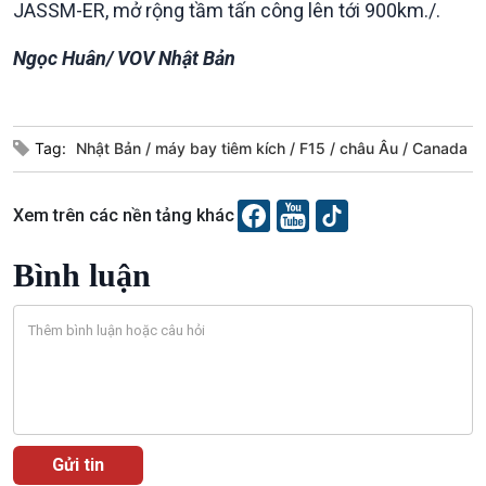
JASSM-ER, mở rộng tầm tấn công lên tới 900km./.
Chát với người nổi tiếng
Video
Câu chuyện Thể thao
Infographic
Ngọc Huân/ VOV Nhật Bản
E-Magazine
Tag:
Nhật Bản
máy bay tiêm kích
F15
châu Âu
Canada
Xem trên các nền tảng khác
Bình luận
Podcast
Góc nhìn VOV1
Bình luận
10 phút Sự kiện - Luận bàn
Câu chuyện thời sự
Dòng chảy sự kiện
Đối thoại