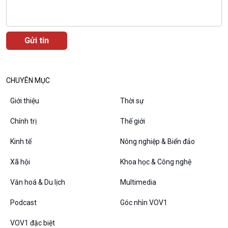
Podcast
Góc nhìn VOV1
Bình luận
10 phút Sự kiện - Luận bàn
Câu chuyện thời sự
Dòng chảy sự kiện
CHUYÊN MỤC
Đối thoại
Giới thiệu
Thời sự
Diễn đàn chủ nhật
Chuyện đêm
Chính trị
Thế giới
Kinh tế
Nông nghiệp & Biển đảo
Xã hội
Khoa học & Công nghệ
Văn hoá & Du lịch
Multimedia
Podcast
Góc nhìn VOV1
VOV1 đặc biệt