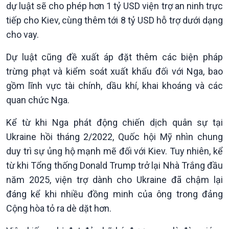
thương mại
Tìm hiểu biển, đảo Việt
dự luật sẽ cho phép hơn 1 tỷ USD viện trợ an ninh trực
Nam
tiếp cho Kiev, cùng thêm tới 8 tỷ USD hỗ trợ dưới dạng
cho vay.
Dự luật cũng đề xuất áp đặt thêm các biện pháp
trừng phạt và kiểm soát xuất khẩu đối với Nga, bao
gồm lĩnh vực tài chính, dầu khí, khai khoáng và các
quan chức Nga.
Kể từ khi Nga phát động chiến dịch quân sự tại
Xã hội
Khoa học & Công nghệ
Ukraine hồi tháng 2/2022, Quốc hội Mỹ nhìn chung
Tin Đời sống & Xã hội
Tin Khoa học & Công nghệ
duy trì sự ủng hộ mạnh mẽ đối với Kiev. Tuy nhiên, kể
360 độ Sức khỏe
Kết nối công nghệ
Chuyển đổi Xanh
Sống chung với biến đổi
từ khi Tổng thống Donald Trump trở lại Nhà Trắng đầu
Tài nguyên và Môi trường
khí hậu
năm 2025, viện trợ dành cho Ukraine đã chậm lại
Chuyên gia của bạn
đáng kể khi nhiều đồng minh của ông trong đảng
Xã hội chuyển động
Cộng hòa tỏ ra dè dặt hơn.
Bước chân đến trường