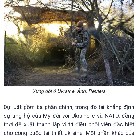
Đảng trong cuộc sống
Biên cương - Một dải vững
Nhận diện sự thật
bền
Pháp luật và đời sống
Kinh tế
Nông nghiệp & Biển đảo
Xung đột ở Ukraine. Ảnh: Reuters
Tin Kinh tế
Tin Nông nghiệp & Biển
Trước giờ mở cửa
đảo
Dự luật gồm ba phần chính, trong đó tái khẳng định
Dòng chảy Kinh tế
Mùa vàng
sự ủng hộ của Mỹ đối với Ukraine e và NATO, đồng
Sức sống hàng Việt
Biển đảo Việt Nam
Khởi nghiệp
Tâm tình biên giới và hải
thời đề xuất thành lập vị trí điều phối viên đặc biệt
Tuyên chiến với gian lận
đảo
cho công cuộc tái thiết Ukraine. Một phần khác của