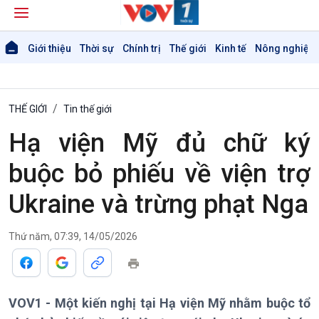
Giới thiệu
Thời sự
Chính trị
Thế giới
Kinh tế
Nông nghiệp 
THẾ GIỚI
Tin thế giới
Hạ viện Mỹ đủ chữ ký
buộc bỏ phiếu về viện trợ
Ukraine và trừng phạt Nga
Thứ năm, 07:39, 14/05/2026
Giới thiệu
Thời sự
Thời sự 6h
VOV1 - Một kiến nghị tại Hạ viện Mỹ nhằm buộc tổ
Thời sự 12h