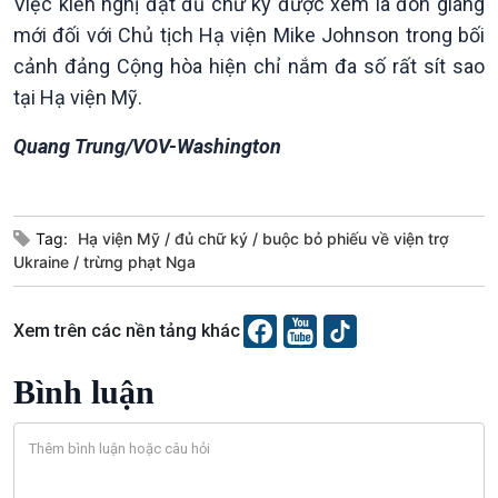
Việc kiến nghị đạt đủ chữ ký được xem là đòn giáng
mới đối với Chủ tịch Hạ viện Mike Johnson trong bối
cảnh đảng Cộng hòa hiện chỉ nắm đa số rất sít sao
tại Hạ viện Mỹ.
Quang Trung/VOV-Washington
Văn hoá & Du lịch
Multimedia
Tag:
Hạ viện Mỹ
đủ chữ ký
buộc bỏ phiếu về viện trợ
Tin Văn hoá & Du lịch
Ảnh
Ukraine
trừng phạt Nga
Chát với người nổi tiếng
Video
Câu chuyện Thể thao
Infographic
E-Magazine
Xem trên các nền tảng khác
Bình luận