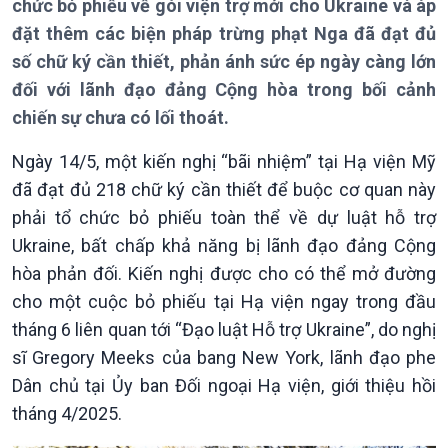
chức bỏ phiếu về gói viện trợ mới cho Ukraine và áp
Thời sự 18h
đặt thêm các biện pháp trừng phạt Nga đã đạt đủ
Thời sự 21h30
số chữ ký cần thiết, phản ánh sức ép ngày càng lớn
Bản tin
đối với lãnh đạo đảng Cộng hòa trong bối cảnh
Chuyên mục
Theo dòng Thời sự
chiến sự chưa có lối thoát.
Ngày 14/5, một kiến nghị “bãi nhiệm” tại Hạ viện Mỹ
đã đạt đủ 218 chữ ký cần thiết để buộc cơ quan này
phải tổ chức bỏ phiếu toàn thể về dự luật hỗ trợ
Ukraine, bất chấp khả năng bị lãnh đạo đảng Cộng
hòa phản đối. Kiến nghị được cho có thể mở đường
cho một cuộc bỏ phiếu tại Hạ viện ngay trong đầu
tháng 6 liên quan tới “Đạo luật Hỗ trợ Ukraine”, do nghị
Chính trị
Thế giới
sĩ Gregory Meeks của bang New York, lãnh đạo phe
Tin Chính trị
Tin thế giới
Dân chủ tại Ủy ban Đối ngoại Hạ viện, giới thiệu hồi
Chính phủ với người dân
Vấn đề quốc tế
Quốc hội với cử tri
Hồ sơ sự kiện quốc tế
tháng 4/2025.
Xây dựng đảng
Thế giới & Việt Nam