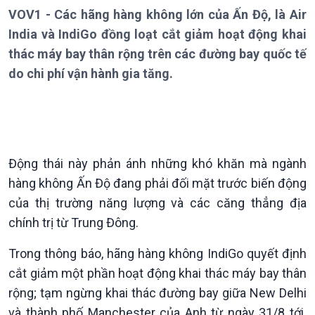
Thời sự 6h
VOV1 - Các hãng hàng không lớn của Ấn Độ, là Air
Thời sự 12h
India và IndiGo đồng loạt cắt giảm hoạt động khai
Thời sự 18h
Thời sự 21h30
thác máy bay thân rộng trên các đường bay quốc tế
Bản tin
do chi phí vận hành gia tăng.
Chuyên mục
Theo dòng Thời sự
Động thái này phản ánh những khó khăn mà ngành
hàng không Ấn Độ đang phải đối mặt trước biến động
của thị trường năng lượng và các căng thẳng địa
chính trị từ Trung Đông.
Trong thông báo, hãng hàng không IndiGo quyết định
cắt giảm một phần hoạt động khai thác máy bay thân
Chính trị
Thế giới
rộng; tạm ngừng khai thác đường bay giữa New Delhi
Tin Chính trị
Tin thế giới
và thành phố Manchester của Anh từ ngày 31/8 tới.