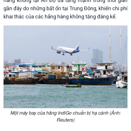
hàng không tại Ấn Độ đã tăng mạnh trong thời gian
Sức sống hàng Việt
Biển đảo Việt Nam
gần đây do những bất ổn tại Trung Đông, khiến chi phí
Khởi nghiệp
Tâm tình biên giới và hải
khai thác của các hãng hàng không tăng đáng kể.
Tuyên chiến với gian lận
đảo
thương mại
Tìm hiểu biển, đảo Việt
Nam
Xã hội
Khoa học & Công nghệ
Một máy bay của hãng IndiGo chuẩn bị hạ cánh (Ảnh:
Tin Đời sống & Xã hội
Tin Khoa học & Công nghệ
Reuters)
360 độ Sức khỏe
Kết nối công nghệ
Chuyển đổi Xanh
Sống chung với biến đổi