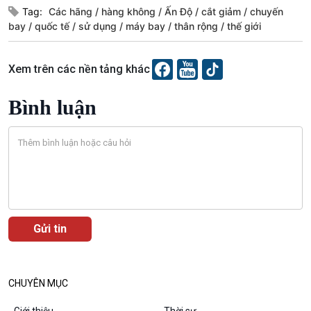
Tag:
Các hãng
hàng không
Ấn Độ
cắt giảm
chuyến
bay
quốc tế
sử dụng
máy bay
thân rộng
thế giới
Xem trên các nền tảng khác
Bình luận
Podcast
Góc nhìn VOV1
Bình luận
10 phút Sự kiện - Luận bàn
Câu chuyện thời sự
Dòng chảy sự kiện
Đối thoại
Diễn đàn chủ nhật
CHUYÊN MỤC
Chuyện đêm