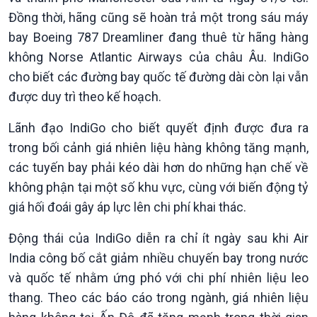
Chính phủ với người dân
Vấn đề quốc tế
Đồng thời, hãng cũng sẽ hoàn trả một trong sáu máy
Quốc hội với cử tri
Hồ sơ sự kiện quốc tế
Xây dựng đảng
Thế giới & Việt Nam
bay Boeing 787 Dreamliner đang thuê từ hãng hàng
Đảng trong cuộc sống
Biên cương - Một dải vững
không Norse Atlantic Airways của châu Âu. IndiGo
Nhận diện sự thật
bền
cho biết các đường bay quốc tế đường dài còn lại vẫn
Pháp luật và đời sống
được duy trì theo kế hoạch.
Lãnh đạo IndiGo cho biết quyết định được đưa ra
trong bối cảnh giá nhiên liệu hàng không tăng mạnh,
các tuyến bay phải kéo dài hơn do những hạn chế về
không phận tại một số khu vực, cùng với biến động tỷ
giá hối đoái gây áp lực lên chi phí khai thác.
Động thái của IndiGo diễn ra chỉ ít ngày sau khi Air
India công bố cắt giảm nhiều chuyến bay trong nước
Kinh tế
Nông nghiệp & Biển đảo
và quốc tế nhằm ứng phó với chi phí nhiên liệu leo
Tin Kinh tế
Tin Nông nghiệp & Biển
thang. Theo các báo cáo trong ngành, giá nhiên liệu
Trước giờ mở cửa
đảo
Dòng chảy Kinh tế
Mùa vàng