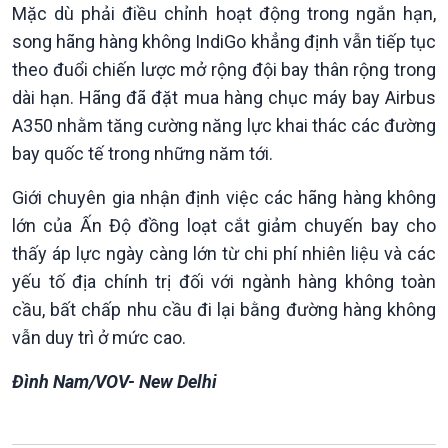
Mặc dù phải điều chỉnh hoạt động trong ngắn hạn,
Tài nguyên và Môi trường
khí hậu
song hãng hàng không IndiGo khẳng định vẫn tiếp tục
Chuyên gia của bạn
theo đuổi chiến lược mở rộng đội bay thân rộng trong
Xã hội chuyển động
Bước chân đến trường
dài hạn. Hãng đã đặt mua hàng chục máy bay Airbus
A350 nhằm tăng cường năng lực khai thác các đường
bay quốc tế trong những năm tới.
Giới chuyên gia nhận định việc các hãng hàng không
lớn của Ấn Độ đồng loạt cắt giảm chuyến bay cho
thấy áp lực ngày càng lớn từ chi phí nhiên liệu và các
yếu tố địa chính trị đối với ngành hàng không toàn
cầu, bất chấp nhu cầu đi lại bằng đường hàng không
vẫn duy trì ở mức cao.
Văn hoá & Du lịch
Multimedia
Tin Văn hoá & Du lịch
Ảnh
Đình Nam/VOV- New Delhi
Chát với người nổi tiếng
Video
Câu chuyện Thể thao
Infographic
E-Magazine