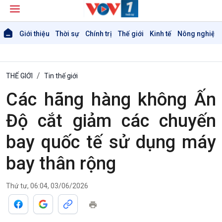
Giới thiệu
Thời sự
Chính trị
Thế giới
Kinh tế
Nông nghiệp 
THẾ GIỚI
Tin thế giới
Các hãng hàng không Ấn
Độ cắt giảm các chuyến
bay quốc tế sử dụng máy
bay thân rộng
Thứ tư, 06:04, 03/06/2026
Giới thiệu
Thời sự