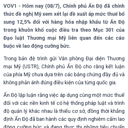
Thời sự 12h
VOV1 - Hôm nay (08/7), Chính phủ Ấn Độ đã chính
Thời sự 18h
thức đề nghị Mỹ xem xét lại đề xuất áp mức thuế bổ
Thời sự 21h30
sung 12,5% đối với hàng hóa nhập khẩu từ Ấn Độ
Bản tin
trong khuôn khổ cuộc điều tra theo Mục 301 của
Chuyên mục
Đạo luật Thương mại Mỹ liên quan đến các cáo
Theo dòng Thời sự
buộc về lao động cưỡng bức.
Trong bản đệ trình gửi Văn phòng Đại diện Thương
mại Mỹ (USTR), Chính phủ Ấn Độ cho rằng kết luận
của phía Mỹ chưa dựa trên các bằng chứng đầy đủ và
không phản ánh đúng điều kiện của từng quốc gia.
Ấn Độ lập luận rằng việc áp dụng cùng một mức thuế
đối với các nền kinh tế có hệ thống pháp luật và trình
Chính trị
Thế giới
độ quản lý khác nhau là thiếu cơ sở, đồng thời khẳng
Tin Chính trị
Tin thế giới
định Ấn Độ đã ban hành các quy định nghiêm cấm lao
Chính phủ với người dân
Vấn đề quốc tế
động cưỡng bức và đang thực thi những tiêu chuẩn
Quốc hội với cử tri
Hồ sơ sự kiện quốc tế