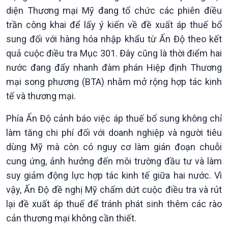
Khởi nghiệp
Tâm tình biên giới và hải
diện Thương mại Mỹ đang tổ chức các phiên điều
Tuyên chiến với gian lận
đảo
trần công khai để lấy ý kiến về đề xuất áp thuế bổ
thương mại
Tìm hiểu biển, đảo Việt
sung đối với hàng hóa nhập khẩu từ Ấn Độ theo kết
Nam
quả cuộc điều tra Mục 301. Đây cũng là thời điểm hai
nước đang đẩy nhanh đàm phán Hiệp định Thương
mại song phương (BTA) nhằm mở rộng hợp tác kinh
tế và thương mại.
Phía Ấn Độ cảnh báo việc áp thuế bổ sung không chỉ
làm tăng chi phí đối với doanh nghiệp và người tiêu
dùng Mỹ mà còn có nguy cơ làm gián đoạn chuỗi
Xã hội
Khoa học & Công nghệ
cung ứng, ảnh hưởng đến môi trường đầu tư và làm
Tin Đời sống & Xã hội
Tin Khoa học & Công nghệ
suy giảm động lực hợp tác kinh tế giữa hai nước. Vì
360 độ Sức khỏe
Kết nối công nghệ
vậy, Ấn Độ đề nghị Mỹ chấm dứt cuộc điều tra và rút
Chuyển đổi Xanh
Sống chung với biến đổi
lại đề xuất áp thuế để tránh phát sinh thêm các rào
Tài nguyên và Môi trường
khí hậu
cản thương mại không cần thiết.
Chuyên gia của bạn