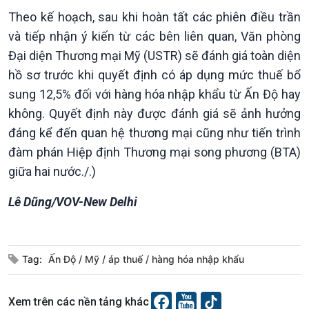
Xã hội chuyển động
Theo kế hoạch, sau khi hoàn tất các phiên điều trần
Bước chân đến trường
và tiếp nhận ý kiến từ các bên liên quan, Văn phòng
Đại diện Thương mại Mỹ (USTR) sẽ đánh giá toàn diện
hồ sơ trước khi quyết định có áp dụng mức thuế bổ
sung 12,5% đối với hàng hóa nhập khẩu từ Ấn Độ hay
không. Quyết định này được đánh giá sẽ ảnh hưởng
đáng kể đến quan hệ thương mại cũng như tiến trình
đàm phán Hiệp định Thương mại song phương (BTA)
giữa hai nước./.)
Văn hoá & Du lịch
Multimedia
Lê Dũng/VOV-New Delhi
Tin Văn hoá & Du lịch
Ảnh
Chát với người nổi tiếng
Video
Câu chuyện Thể thao
Infographic
E-Magazine
Tag:
Ấn Độ
Mỹ
áp thuế
hàng hóa nhập khẩu
Xem trên các nền tảng khác