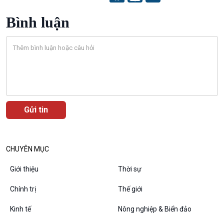
Bình luận
Podcast
Góc nhìn VOV1
Bình luận
10 phút Sự kiện - Luận bàn
Câu chuyện thời sự
Dòng chảy sự kiện
Đối thoại
CHUYÊN MỤC
Diễn đàn chủ nhật
Chuyện đêm
Giới thiệu
Thời sự
Chính trị
Thế giới
Kinh tế
Nông nghiệp & Biển đảo