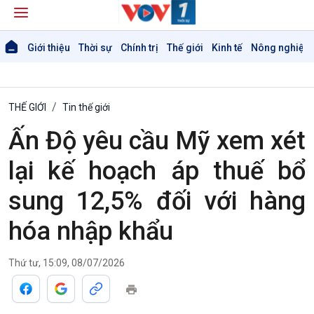
Giới thiệu
Thời sự
Chính trị
Thế giới
Kinh tế
Nông nghiệp 
THẾ GIỚI
Tin thế giới
Ấn Độ yêu cầu Mỹ xem xét
lại kế hoạch áp thuế bổ
sung 12,5% đối với hàng
hóa nhập khẩu
Thứ tư, 15:09, 08/07/2026
Giới thiệu
Thời sự
Thời sự 6h