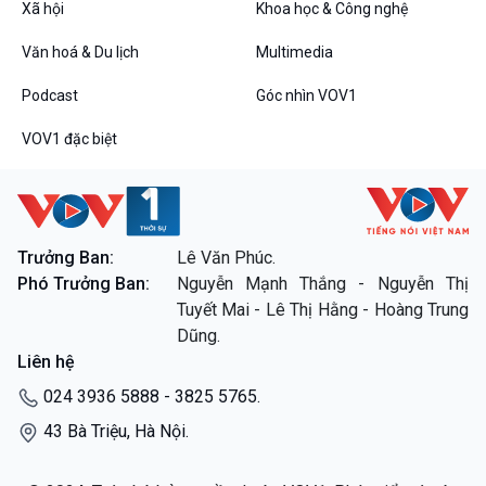
Chân dung cuộc sống
Xã hội
Khoa học & Công nghệ
Các chương trình đặc biệt
Văn hoá & Du lịch
Multimedia
Podcast
Góc nhìn VOV1
VOV1 đặc biệt
Trưởng Ban:
Lê Văn Phúc.
Phó Trưởng Ban:
Nguyễn Mạnh Thắng - Nguyễn Thị
Tuyết Mai - Lê Thị Hằng - Hoàng Trung
Dũng.
Liên hệ
024 3936 5888 - 3825 5765.
43 Bà Triệu, Hà Nội.