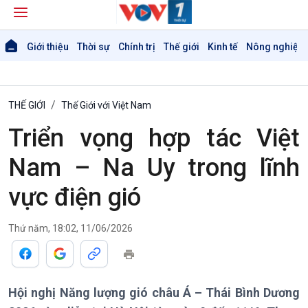
Giới thiệu
Thời sự
Chính trị
Thế giới
Kinh tế
Nông nghiệp 
THẾ GIỚI
Thế Giới với Việt Nam
Triển vọng hợp tác Việt
Nam – Na Uy trong lĩnh
vực điện gió
Thứ năm, 18:02, 11/06/2026
Hội nghị Năng lượng gió châu Á – Thái Bình Dương