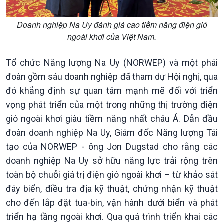
Doanh nghiệp Na Uy đánh giá cao tiềm năng điện gió
ngoài khơi của Việt Nam.
Tổ chức Năng lượng Na Uy (NORWEP) và một phái
đoàn gồm sáu doanh nghiệp đã tham dự Hội nghị, qua
đó khẳng định sự quan tâm mạnh mẽ đối với triển
vọng phát triển của một trong những thị trường điện
gió ngoài khơi giàu tiềm năng nhất châu Á. Dẫn đầu
đoàn doanh nghiệp Na Uy, Giám đốc Năng lượng Tái
tạo của NORWEP - ông Jon Dugstad cho rằng các
doanh nghiệp Na Uy sở hữu năng lực trải rộng trên
toàn bộ chuỗi giá trị điện gió ngoài khơi – từ khảo sát
đáy biển, điều tra địa kỹ thuật, chứng nhận kỹ thuật
Kinh tế
Nông nghiệp & Biển đảo
cho đến lắp đặt tua-bin, vận hành dưới biển và phát
Tin Kinh tế
Tin Nông nghiệp & Biển
triển hạ tầng ngoài khơi. Qua quá trình triển khai các
Trước giờ mở cửa
đảo