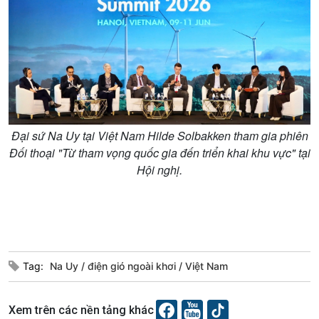
Đại sứ Na Uy tại Việt Nam Hilde Solbakken tham gia phiên
Đối thoại "Từ tham vọng quốc gia đến triển khai khu vực" tại
Hội nghị.
Podcast
Góc nhìn VOV1
Bình luận
10 phút Sự kiện - Luận bàn
Câu chuyện thời sự
Tag:
Na Uy
điện gió ngoài khơi
Việt Nam
Dòng chảy sự kiện
Đối thoại
Diễn đàn chủ nhật
Xem trên các nền tảng khác
Chuyện đêm