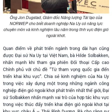
Ông Jon Dugstad, Giám đốc Năng lượng Tái tạo của
Xã hội
Khoa học & Công nghệ
NORWEP cho biết doanh nghiệp Na Uy có năng lực
chuyên môn và kinh nghiệm lâu năm trong lĩnh vực điện gió
Tin Đời sống & Xã hội
Tin Khoa học & Công nghệ
ngoài khơi.
360 độ Sức khỏe
Kết nối công nghệ
Chuyển đổi Xanh
Sống chung với biến đổi
Tài nguyên và Môi trường
khí hậu
Quan điểm về phát triển ngành trong dài hạn cũng
Chuyên gia của bạn
được Đại sứ Na Uy tại Việt Nam, bà Hilde Solbakken,
Xã hội chuyển động
nhấn mạnh khi tham gia phiên Đối thoại Cấp cao
Bước chân đến trường
Chính phủ với chủ đề “Từ tham vọng quốc gia đến
triển khai khu vực”. Chia sẻ kinh nghiệm của Na Uy
trong việc xây dựng một trong những ngành công
nghiệp điện gió ngoài khơi phát triển nhất thế giới, Đại
sứ Solbakken nhấn mạnh vai trò của hợp tác khu vực
trong việc thúc đẩy triển khai điện gió ngoài khơi tại
khu vực châu Á – Thái Bình Dương. Bà cho rằng sự