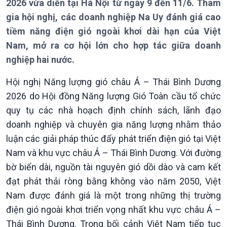
2026 vừa diễn tại Hà Nội từ ngày 9 đến 11/6. Tham
gia hội nghị, các doanh nghiệp Na Uy đánh giá cao
tiềm năng điện gió ngoài khơi dài hạn của Việt
Nam, mở ra cơ hội lớn cho hợp tác giữa doanh
nghiệp hai nước.
Giới thiệu
Thời sự
Thời sự 6h
Hội nghị Năng lượng gió châu Á – Thái Bình Dương
Thời sự 12h
2026 do Hội đồng Năng lượng Gió Toàn cầu tổ chức
Thời sự 18h
quy tụ các nhà hoạch định chính sách, lãnh đạo
Thời sự 21h30
doanh nghiệp và chuyên gia năng lượng nhằm thảo
Bản tin
luận các giải pháp thúc đẩy phát triển điện gió tại Việt
Chuyên mục
Nam và khu vực châu Á – Thái Bình Dương. Với đường
Theo dòng Thời sự
bờ biển dài, nguồn tài nguyên gió dồi dào và cam kết
đạt phát thải ròng bằng không vào năm 2050, Việt
Nam được đánh giá là một trong những thị trường
điện gió ngoài khơi triển vọng nhất khu vực châu Á –
Thái Bình Dương. Trong bối cảnh Việt Nam tiếp tục