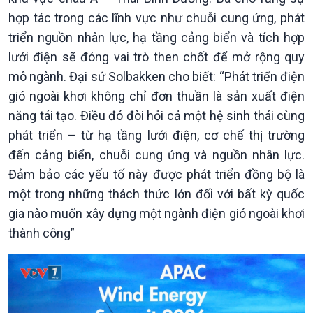
hợp tác trong các lĩnh vực như chuỗi cung ứng, phát
triển nguồn nhân lực, hạ tầng cảng biển và tích hợp
lưới điện sẽ đóng vai trò then chốt để mở rộng quy
mô ngành. Đại sứ Solbakken cho biết: “Phát triển điện
gió ngoài khơi không chỉ đơn thuần là sản xuất điện
năng tái tạo. Điều đó đòi hỏi cả một hệ sinh thái cùng
phát triển – từ hạ tầng lưới điện, cơ chế thị trường
Văn hoá & Du lịch
Multimedia
đến cảng biển, chuỗi cung ứng và nguồn nhân lực.
Tin Văn hoá & Du lịch
Ảnh
Đảm bảo các yếu tố này được phát triển đồng bộ là
Chát với người nổi tiếng
Video
một trong những thách thức lớn đối với bất kỳ quốc
Câu chuyện Thể thao
Infographic
gia nào muốn xây dựng một ngành điện gió ngoài khơi
E-Magazine
thành công”