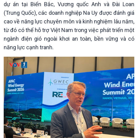
dự án tại Biển Bắc, Vương quốc Anh và Đài Loan
Dòng chảy Kinh tế
Mùa vàng
Sức sống hàng Việt
Biển đảo Việt Nam
(Trung Quốc), các doanh nghiệp Na Uy được đánh giá
Khởi nghiệp
Tâm tình biên giới và hải
cao về năng lực chuyên môn và kinh nghiệm lâu năm,
Tuyên chiến với gian lận
đảo
từ đó có thể hỗ trợ Việt Nam trong việc phát triển một
thương mại
Tìm hiểu biển, đảo Việt
ngành điện gió ngoài khơi an toàn, bền vững và có
Nam
năng lực cạnh tranh.