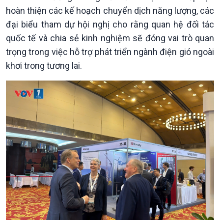
hoàn thiện các kế hoạch chuyển dịch năng lượng, các
đại biểu tham dự hội nghị cho rằng quan hệ đối tác
quốc tế và chia sẻ kinh nghiệm sẽ đóng vai trò quan
trọng trong việc hỗ trợ phát triển ngành điện gió ngoài
khơi trong tương lai.
Chính trị
Thế giới
Tin Chính trị
Tin thế giới
Chính phủ với người dân
Vấn đề quốc tế
Quốc hội với cử tri
Hồ sơ sự kiện quốc tế
Xây dựng đảng
Thế giới & Việt Nam
Đảng trong cuộc sống
Biên cương - Một dải vững
Nhận diện sự thật
bền
Pháp luật và đời sống