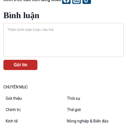
Xã hội chuyển động
Bước chân đến trường
Bình luận
Văn hoá & Du lịch
Multimedia
Tin Văn hoá & Du lịch
Ảnh
Chát với người nổi tiếng
Video
Câu chuyện Thể thao
Infographic
E-Magazine
CHUYÊN MỤC
Giới thiệu
Thời sự
Chính trị
Thế giới
Podcast
Góc nhìn VOV1
Bình luận
Kinh tế
Nông nghiệp & Biển đảo
10 phút Sự kiện - Luận bàn