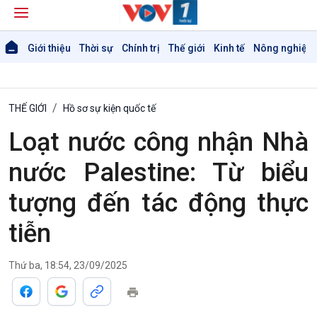
Giới thiệu
Thời sự
Chính trị
Thế giới
Kinh tế
Nông nghiệp 
THẾ GIỚI
Hồ sơ sự kiện quốc tế
Loạt nước công nhận Nhà
nước Palestine: Từ biểu
tượng đến tác động thực
Giới thiệu
Thời sự
tiễn
Thời sự 6h
Thời sự 12h
Thời sự 18h
Thứ ba, 18:54, 23/09/2025
Thời sự 21h30
Bản tin
Chuyên mục