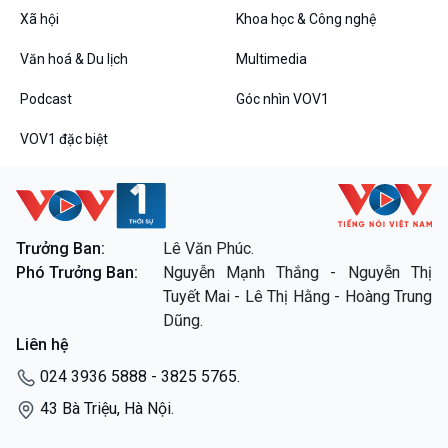
Xã hội
Khoa học & Công nghệ
Câu chuyện thời sự
Dòng chảy sự kiện
Văn hoá & Du lịch
Multimedia
Đối thoại
Diễn đàn chủ nhật
Podcast
Góc nhìn VOV1
Chuyện đêm
VOV1 đặc biệt
VOV1 đặc biệt
Trưởng Ban:
Lê Văn Phúc.
Thanh âm ký sự
Phó Trưởng Ban:
Nguyễn Mạnh Thắng - Nguyễn Thị
Chân dung cuộc sống
Tuyết Mai - Lê Thị Hằng - Hoàng Trung
Các chương trình đặc biệt
Dũng.
Liên hệ
024 3936 5888 - 3825 5765.
43 Bà Triệu, Hà Nội.