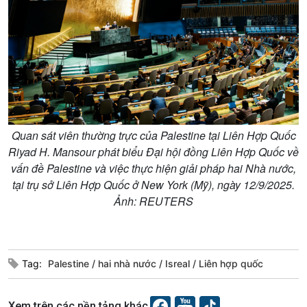
Tin Kinh tế
Tin Nông nghiệp & Biển
Trước giờ mở cửa
đảo
Dòng chảy Kinh tế
Mùa vàng
Sức sống hàng Việt
Biển đảo Việt Nam
Khởi nghiệp
Tâm tình biên giới và hải
Tuyên chiến với gian lận
đảo
thương mại
Tìm hiểu biển, đảo Việt
Nam
Quan sát viên thường trực của Palestine tại Liên Hợp Quốc
Riyad H. Mansour phát biểu Đại hội đồng Liên Hợp Quốc về
vấn đề Palestine và việc thực hiện giải pháp hai Nhà nước,
tại trụ sở Liên Hợp Quốc ở New York (Mỹ), ngày 12/9/2025.
Ảnh: REUTERS
Xã hội
Khoa học & Công nghệ
Tin Đời sống & Xã hội
Tin Khoa học & Công nghệ
360 độ Sức khỏe
Kết nối công nghệ
Tag:
Palestine
hai nhà nước
Isreal
Liên hợp quốc
Chuyển đổi Xanh
Sống chung với biến đổi
Tài nguyên và Môi trường
khí hậu
Chuyên gia của bạn
Xem trên các nền tảng khác