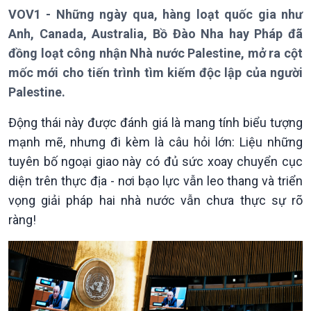
VOV1 - Những ngày qua, hàng loạt quốc gia như
Theo dòng Thời sự
Anh, Canada, Australia, Bồ Đào Nha hay Pháp đã
đồng loạt công nhận Nhà nước Palestine, mở ra cột
mốc mới cho tiến trình tìm kiếm độc lập của người
Palestine.
Chính trị
Thế giới
Động thái này được đánh giá là mang tính biểu tượng
Tin Chính trị
Tin thế giới
Chính phủ với người dân
Vấn đề quốc tế
mạnh mẽ, nhưng đi kèm là câu hỏi lớn: Liệu những
Quốc hội với cử tri
Hồ sơ sự kiện quốc tế
tuyên bố ngoại giao này có đủ sức xoay chuyển cục
Xây dựng đảng
Thế giới & Việt Nam
diện trên thực địa - nơi bạo lực vẫn leo thang và triển
Đảng trong cuộc sống
Biên cương - Một dải vững
vọng giải pháp hai nhà nước vẫn chưa thực sự rõ
Nhận diện sự thật
bền
ràng!
Pháp luật và đời sống
Kinh tế
Nông nghiệp & Biển đảo