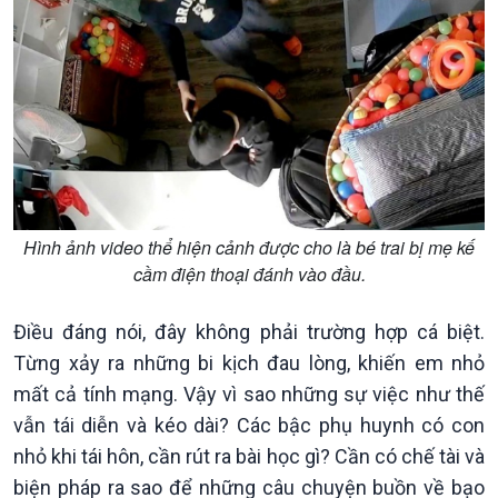
Kinh tế
Nông nghiệp & Biển đảo
Tin Kinh tế
Tin Nông nghiệp & Biển
Trước giờ mở cửa
đảo
Dòng chảy Kinh tế
Mùa vàng
Sức sống hàng Việt
Biển đảo Việt Nam
Hình ảnh video thể hiện cảnh được cho là bé trai bị mẹ kế
Khởi nghiệp
Tâm tình biên giới và hải
cầm điện thoại đánh vào đầu.
Tuyên chiến với gian lận
đảo
thương mại
Tìm hiểu biển, đảo Việt
Điều đáng nói, đây không phải trường hợp cá biệt.
Nam
Từng xảy ra những bi kịch đau lòng, khiến em nhỏ
mất cả tính mạng. Vậy vì sao những sự việc như thế
vẫn tái diễn và kéo dài? Các bậc phụ huynh có con
nhỏ khi tái hôn, cần rút ra bài học gì? Cần có chế tài và
biện pháp ra sao để những câu chuyện buồn về bạo