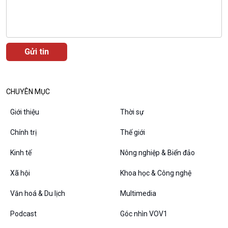
E-Magazine
CHUYÊN MỤC
Podcast
Góc nhìn VOV1
Bình luận
Giới thiệu
Thời sự
10 phút Sự kiện - Luận bàn
Chính trị
Thế giới
Câu chuyện thời sự
Dòng chảy sự kiện
Kinh tế
Nông nghiệp & Biển đảo
Đối thoại
Diễn đàn chủ nhật
Xã hội
Khoa học & Công nghệ
Chuyện đêm
Văn hoá & Du lịch
Multimedia
Podcast
Góc nhìn VOV1