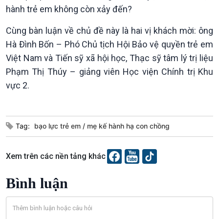
hành trẻ em không còn xảy đến?
Xã hội
Khoa học & Công nghệ
Tin Đời sống & Xã hội
Tin Khoa học & Công nghệ
Cùng bàn luận về chủ đề này là hai vị khách mời: ông
360 độ Sức khỏe
Kết nối công nghệ
Hà Đình Bốn – Phó Chủ tịch Hội Bảo vệ quyền trẻ em
Chuyển đổi Xanh
Sống chung với biến đổi
Việt Nam và Tiến sỹ xã hội học, Thạc sỹ tâm lý trị liệu
Tài nguyên và Môi trường
khí hậu
Phạm Thị Thúy – giảng viên Học viện Chính trị Khu
Chuyên gia của bạn
vực 2.
Xã hội chuyển động
Bước chân đến trường
Tag:
bạo lực trẻ em
mẹ kế hành hạ con chồng
Xem trên các nền tảng khác
Bình luận
Văn hoá & Du lịch
Multimedia
Tin Văn hoá & Du lịch
Ảnh
Chát với người nổi tiếng
Video
Câu chuyện Thể thao
Infographic