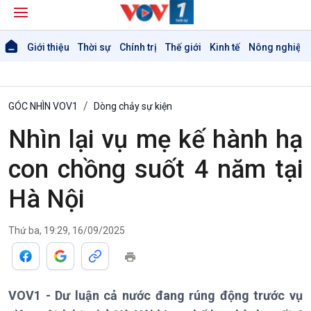
Giới thiệu
Thời sự
Chính trị
Thế giới
Kinh tế
Nông nghiệp 
GÓC NHÌN VOV1
Dòng chảy sự kiện
Nhìn lại vụ mẹ kế hành hạ
con chồng suốt 4 năm tại
Hà Nội
Thứ ba, 19:29, 16/09/2025
Giới thiệu
Thời sự
Thời sự 6h
Thời sự 12h
Thời sự 18h
VOV1 - Dư luận cả nước đang rúng động trước vụ
Thời sự 21h30