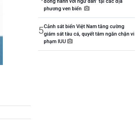
đồng hành với ngư dân” tại các địa
phương ven biển
Cảnh sát biển Việt Nam tăng cường
5
giám sát tàu cá, quyết tâm ngăn chặn vi
phạm IUU