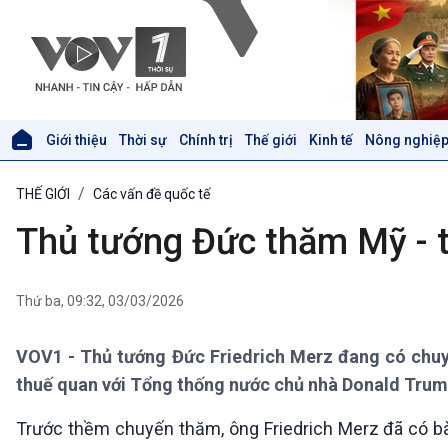
Giới thiệu
Thời sự
Chính trị
Thế giới
Kinh tế
Nông nghiệp
Giới thiệu
Thời sự
THẾ GIỚI
Các vấn đề quốc tế
Thời sự 6h
Thời sự 12h
Thủ tướng Đức thăm Mỹ - t
Thời sự 18h
Thời sự 21h30
Bản tin
Thứ ba, 09:32, 03/03/2026
Chuyên mục
Theo dòng Thời sự
VOV1 - Thủ tướng Đức Friedrich Merz đang có chuyế
thuế quan với Tổng thống nước chủ nhà Donald Trum
Xã hội
Khoa học & Công nghệ
Trước thềm chuyến thăm, ông Friedrich Merz đã có bài
Tin Đời sống & Xã hội
Tin Khoa học & Công nghệ