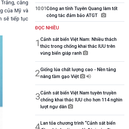
 Trắng, căng
10 phút Sự kiện - Luận bàn
10:01
Công an tỉnh Tuyên Quang làm tốt
Câu chuyện thời sự
ng của Mỹ và
công tác đảm bảo ATGT
Dòng chảy sự kiện
h sẽ tiếp tục
Đối thoại
ĐỌC NHIỀU
Diễn đàn chủ nhật
Chuyện đêm
Cảnh sát biển Việt Nam: Nhiều thách
1
thức trong chống khai thác IUU trên
vùng biển giáp ranh
Giống lúa chất lượng cao - Nền tảng
2
nâng tầm gạo Việt
Cảnh sát biển Việt Nam tuyên truyền
3
chống khai thác IUU cho hơn 114 nghìn
lượt ngư dân
Lan tỏa chương trình “Cảnh sát biển
4