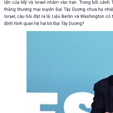
tấn của Mỹ và Israel nhằm vào Iran. Trong bối cảnh 
360 độ Sức khỏe
Kết nối công nghệ
Chuyển đổi Xanh
Sống chung với biến đổi
thẳng thương mại xuyên Đại Tây Dương chưa hạ nhiệt
Tài nguyên và Môi trường
khí hậu
Israel, câu hỏi đặt ra là: Liệu Berlin và Washington có
Chuyên gia của bạn
định hình quan hệ hai bờ Đại Tây Dương?
Xã hội chuyển động
Bước chân đến trường
VOV1 đặc biệt
Thanh âm ký sự
Chân dung cuộc sống
Các chương trình đặc biệt