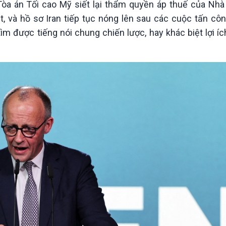
Tòa án Tối cao Mỹ siết lại thẩm quyền áp thuế của Nhà
Chát với người nổi tiếng
Video
Câu chuyện Thể thao
Infographic
, và hồ sơ Iran tiếp tục nóng lên sau các cuộc tấn cô
E-Magazine
 tìm được tiếng nói chung chiến lược, hay khác biệt lợi íc