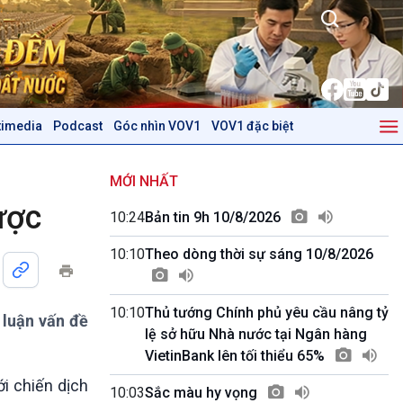
timedia
Podcast
Góc nhìn VOV1
VOV1 đặc biệt
Kinh tế
Nông nghiệp & Biển đảo
Tin Kinh tế
Tin Nông nghiệp & Biển
MỚI NHẤT
Trước giờ mở cửa
đảo
ược
10:24
Bản tin 9h 10/8/2026
Dòng chảy Kinh tế
Mùa vàng
Sức sống hàng Việt
Biển đảo Việt Nam
10:10
Theo dòng thời sự sáng 10/8/2026
Khởi nghiệp
Tâm tình biên giới và hải
Tuyên chiến với gian lận
đảo
thương mại
Tìm hiểu biển, đảo Việt
10:10
Thủ tướng Chính phủ yêu cầu nâng tỷ
 luận vấn đề
Nam
lệ sở hữu Nhà nước tại Ngân hàng
VietinBank lên tối thiểu 65%
Podcast
Góc nhìn VOV1
i chiến dịch
Bình luận
10:03
Sắc màu hy vọng