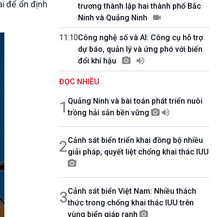
ai để ổn định
10 phút Sự kiện - Luận bàn
trương thành lập hai thành phố Bắc
Câu chuyện thời sự
Ninh và Quảng Ninh
Dòng chảy sự kiện
11:10
Công nghệ số và AI: Công cụ hỗ trợ
Đối thoại
dự báo, quản lý và ứng phó với biến
Diễn đàn chủ nhật
đổi khí hậu
Chuyện đêm
ĐỌC NHIỀU
Quảng Ninh và bài toán phát triển nuôi
1
trồng hải sản bền vững
Cảnh sát biển triển khai đồng bộ nhiều
2
giải pháp, quyết liệt chống khai thác IUU
Cảnh sát biển Việt Nam: Nhiều thách
3
thức trong chống khai thác IUU trên
vùng biển giáp ranh