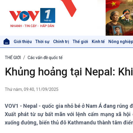
Giới thiệu
Thời sự
Chính trị
Thế giới
Kinh tế
Nông nghiệp
Giới thiệu
Thời sự
THẾ GIỚI
Các vấn đề quốc tế
Thời sự 6h
Thời sự 12h
Khủng hoảng tại Nepal: Khi
Thời sự 18h
Thời sự 21h30
Bản tin
Thứ năm, 09:40, 11/09/2025
Chuyên mục
Theo dòng Thời sự
VOV1 - Nepal - quốc gia nhỏ bé ở Nam Á đang rúng độ
Xuất phát từ sự bất mãn với lệnh cấm mạng xã hội c
Xã hội
Khoa học & Công nghệ
xuống đường, biến thủ đô Kathmandu thành tâm điểm
Tin Đời sống & Xã hội
Tin Khoa học & Công nghệ