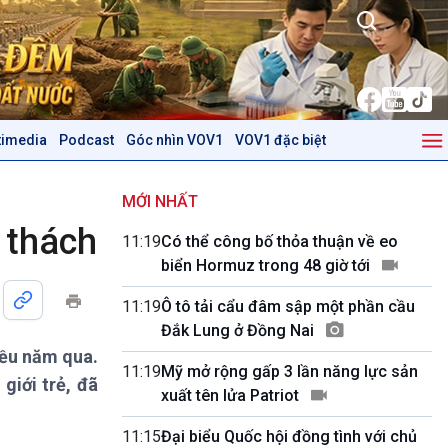
timedia
Podcast
Góc nhìn VOV1
VOV1 đặc biệt
Kinh tế
Nông nghiệp & Biển đảo
Tin Kinh tế
Tin Nông nghiệp & Biển
MỚI NHẤT
Trước giờ mở cửa
đảo
 thách
11:19
Có thể công bố thỏa thuận về eo
Dòng chảy Kinh tế
Mùa vàng
biển Hormuz trong 48 giờ tới
Sức sống hàng Việt
Biển đảo Việt Nam
Khởi nghiệp
Tâm tình biên giới và hải
11:19
Ô tô tải cẩu đâm sập một phần cầu
Tuyên chiến với gian lận
đảo
Đắk Lung ở Đồng Nai
thương mại
Tìm hiểu biển, đảo Việt
iều năm qua.
Nam
11:19
Mỹ mở rộng gấp 3 lần năng lực sản
giới trẻ, đã
xuất tên lửa Patriot
Podcast
Góc nhìn VOV1
Bình luận
11:15
Đại biểu Quốc hội đồng tình với chủ