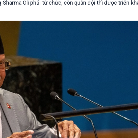
Sharma Oli phải từ chức, còn quân đội thì được triển kh
Chát với người nổi tiếng
Video
Câu chuyện Thể thao
Infographic
E-Magazine