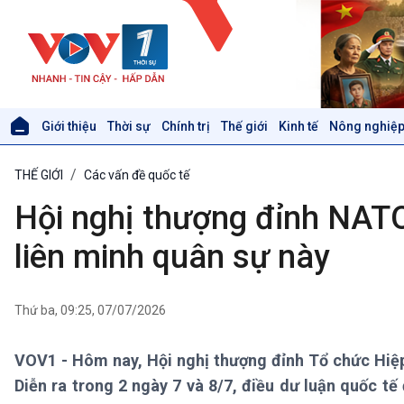
Giới thiệu
Thời sự
Chính trị
Thế giới
Kinh tế
Nông nghiệp
Giới thiệu
Thời sự
THẾ GIỚI
Các vấn đề quốc tế
Thời sự 6h
Thời sự 12h
Hội nghị thượng đỉnh NATO
Thời sự 18h
Thời sự 21h30
liên minh quân sự này
Bản tin
Chuyên mục
Theo dòng Thời sự
Thứ ba, 09:25, 07/07/2026
VOV1 - Hôm nay, Hội nghị thượng đỉnh Tổ chức Hiệp
Xã hội
Khoa học & Công nghệ
Diễn ra trong 2 ngày 7 và 8/7, điều dư luận quốc t
Tin Đời sống & Xã hội
Tin Khoa học & Công nghệ