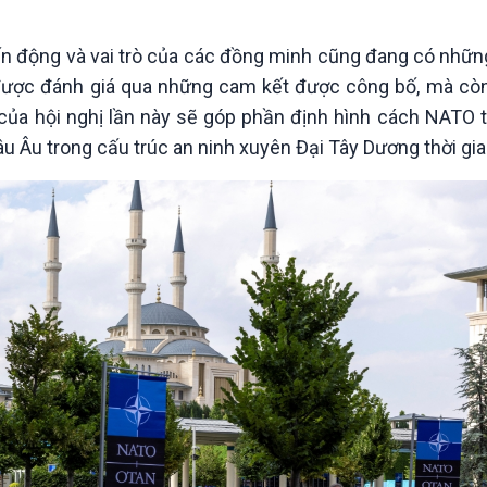
Chát với người nổi tiếng
Video
Câu chuyện Thể thao
Infographic
ến động và vai trò của các đồng minh cũng đang có nhữn
E-Magazine
 được đánh giá qua những cam kết được công bố, mà cò
 của hội nghị lần này sẽ góp phần định hình cách NATO 
u Âu trong cấu trúc an ninh xuyên Đại Tây Dương thời gian