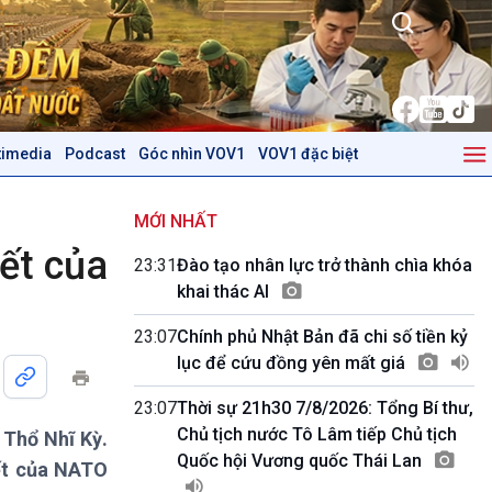
timedia
Podcast
Góc nhìn VOV1
VOV1 đặc biệt
Kinh tế
Nông nghiệp & Biển đảo
Tin Kinh tế
Tin Nông nghiệp & Biển
MỚI NHẤT
Trước giờ mở cửa
đảo
ết của
23:31
Đào tạo nhân lực trở thành chìa khóa
Dòng chảy Kinh tế
Mùa vàng
khai thác AI
Sức sống hàng Việt
Biển đảo Việt Nam
Khởi nghiệp
Tâm tình biên giới và hải
23:07
Chính phủ Nhật Bản đã chi số tiền kỷ
Tuyên chiến với gian lận
đảo
lục để cứu đồng yên mất giá
thương mại
Tìm hiểu biển, đảo Việt
Nam
23:07
Thời sự 21h30 7/8/2026: Tổng Bí thư,
Chủ tịch nước Tô Lâm tiếp Chủ tịch
 Thổ Nhĩ Kỳ.
Podcast
Góc nhìn VOV1
Quốc hội Vương quốc Thái Lan
kết của NATO
Bình luận