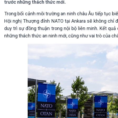
trước những thách thức mới.
360 độ Sức khỏe
Kết nối công nghệ
Chuyển đổi Xanh
Sống chung với biến đổi
Trong bối cảnh môi trường an ninh châu Âu tiếp tục bi
Tài nguyên và Môi trường
khí hậu
Hội nghị Thượng đỉnh NATO tại Ankara sẽ không chỉ
Chuyên gia của bạn
Xã hội chuyển động
duy trì sự đồng thuận trong nội bộ liên minh. Kết quả
Bước chân đến trường
những thách thức an ninh mới, cũng như vai trò của châ
VOV1 đặc biệt
Thanh âm ký sự
Chân dung cuộc sống
Các chương trình đặc biệt