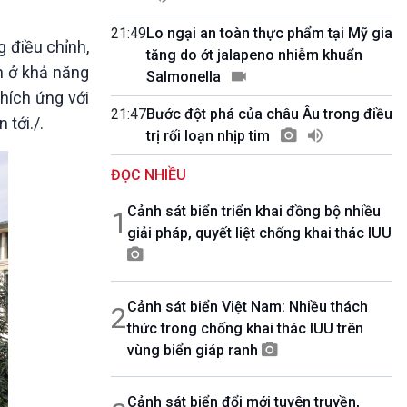
10 phút Sự kiện - Luận bàn
Câu chuyện thời sự
21:49
Lo ngại an toàn thực phẩm tại Mỹ gia
g điều chỉnh,
Dòng chảy sự kiện
tăng do ớt jalapeno nhiễm khuẩn
n ở khả năng
Đối thoại
Salmonella
Diễn đàn chủ nhật
thích ứng với
21:47
Bước đột phá của châu Âu trong điều
Chuyện đêm
 tới./.
trị rối loạn nhịp tim
ĐỌC NHIỀU
Cảnh sát biển triển khai đồng bộ nhiều
1
giải pháp, quyết liệt chống khai thác IUU
Cảnh sát biển Việt Nam: Nhiều thách
2
thức trong chống khai thác IUU trên
vùng biển giáp ranh
Cảnh sát biển đổi mới tuyên truyền,