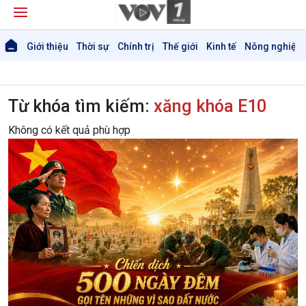
Giới thiệu
Thời sự
Chính trị
Thế giới
Kinh tế
Nông nghiệp 
Từ khóa tìm kiếm:
xăng khóa E10
Không có kết quả phù hợp
Giới thiệu
Thời sự
Thời sự 6h
Thời sự 12h
Thời sự 18h
Thời sự 21h30
Bản tin
Chuyên mục
Theo dòng Thời sự
Chính trị
Thế giới