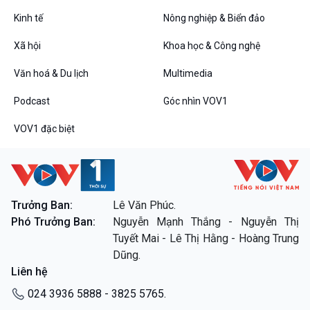
Tin Đời sống & Xã hội
Tin Khoa học & Công nghệ
360 độ Sức khỏe
Kết nối công nghệ
Kinh tế
Nông nghiệp & Biển đảo
Chuyển đổi Xanh
Sống chung với biến đổi
Xã hội
Khoa học & Công nghệ
Tài nguyên và Môi trường
khí hậu
Chuyên gia của bạn
Văn hoá & Du lịch
Multimedia
Xã hội chuyển động
Bước chân đến trường
Podcast
Góc nhìn VOV1
Văn hoá & Du lịch
Multimedia
VOV1 đặc biệt
Tin Văn hoá & Du lịch
Ảnh
Chát với người nổi tiếng
Video
Câu chuyện Thể thao
Infographic
E-Magazine
Trưởng Ban:
Lê Văn Phúc.
Phó Trưởng Ban:
Nguyễn Mạnh Thắng - Nguyễn Thị
Podcast
Góc nhìn VOV1
Tuyết Mai - Lê Thị Hằng - Hoàng Trung
Bình luận
Dũng.
10 phút Sự kiện - Luận bàn
Liên hệ
Câu chuyện thời sự
Dòng chảy sự kiện
024 3936 5888 - 3825 5765.
Đối thoại