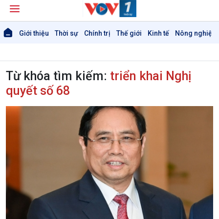
Giới thiệu
Thời sự
Chính trị
Thế giới
Kinh tế
Nông nghiệp 
Từ khóa tìm kiếm:
triển khai Nghị
quyết số 68
Giới thiệu
Thời sự
Thời sự 6h
Thời sự 12h
Thời sự 18h
Thời sự 21h30
Bản tin
Chuyên mục
Theo dòng Thời sự
Chính trị
Thế giới