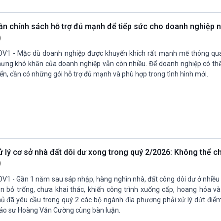
Chát với người nổi tiếng
Video
Câu chuyện Thể thao
Infographic
ần chính sách hỗ trợ đủ mạnh để tiếp sức cho doanh nghiệp 
E-Magazine
V1 - Mặc dù doanh nghiệp được khuyến khích rất mạnh mẽ thông qua
ưng khó khăn của doanh nghiệp vẫn còn nhiều. Để doanh nghiệp có thể 
iển, cần có những gói hỗ trợ đủ mạnh và phù hợp trong tình hình mới.
ử lý cơ sở nhà đất dôi dư xong trong quý 2/2026: Không thể
V1 - Gần 1 năm sau sáp nhập, hàng nghìn nhà, đất công dôi dư ở nhiều
n bỏ trống, chưa khai thác, khiến công trình xuống cấp, hoang hóa và
ủ đã yêu cầu trong quý 2 các bộ ngành địa phương phải xử lý dứt điểm
áo sư Hoàng Văn Cường cùng bàn luận.