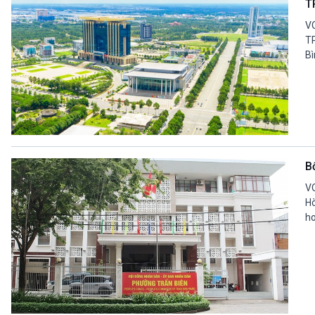
T
VO
TP
Bì
B
VO
Hò
ho