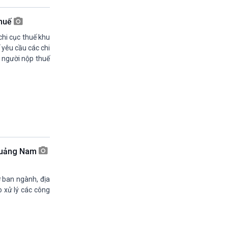
19h55-20h00
Quảng cáo vovams
thuế
20h00-20h30
Vì an ninh Tổ quốc
chi cục thuế khu
20h30-20h59
 yêu cầu các chi
Chuyên gia của bạn (phát lại)
ở người nộp thuế
20h59-21h00
Báo giờ
21h00-21h30
Quân đội nhân dân
21h30-21h58
Thời sự đêm (trực tiếp)
21h58-22h00
Quảng cáo
 Quảng Nam
22h00-22h15
Kết nối công nghệ (phát lại Thứ Bẩy)
22h15-22h25
 ban ngành, địa
A lô VOV1 (phát lại)
o xử lý các công
22h25-22h30
Bản tin Thật và Giả (phát lại)
22h30-23h00
Chân dung cuộc sống - phát lại Thứ 5