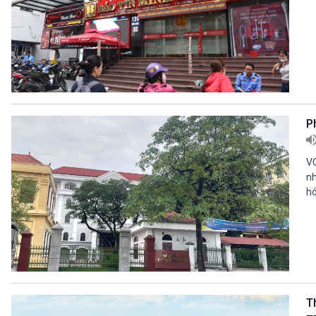
P
VO
nh
hó
T