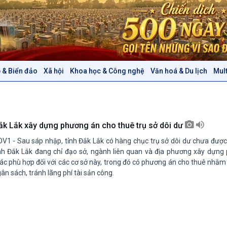
 & Biển đảo
Xã hội
Khoa học & Công nghệ
Văn hoá & Du lịch
Mul
Chính trị
Thế giới
Tin Chính trị
Tin thế giới
Chính phủ với người dân
Vấn đề quốc tế
Quốc hội với cử tri
Hồ sơ sự kiện quốc tế
ắk Lắk xây dựng phương án cho thuê trụ sở dôi dư
Xây dựng đảng
Thế giới & Việt Nam
V1 - Sau sáp nhập, tỉnh Đắk Lắk có hàng chục trụ sở dôi dư chưa đượ
Đảng trong cuộc sống
Biên cương - Một dải vững
nh Đắk Lắk đang chỉ đạo sở, ngành liên quan và địa phương xây dựng
Nhận diện sự thật
bền
ác phù hợp đối với các cơ sở này, trong đó có phương án cho thuê nhằ
ân sách, tránh lãng phí tài sản công.
Pháp luật và đời sống
Văn hoá & Du lịch
Multimedia
Tin Văn hoá & Du lịch
Ảnh