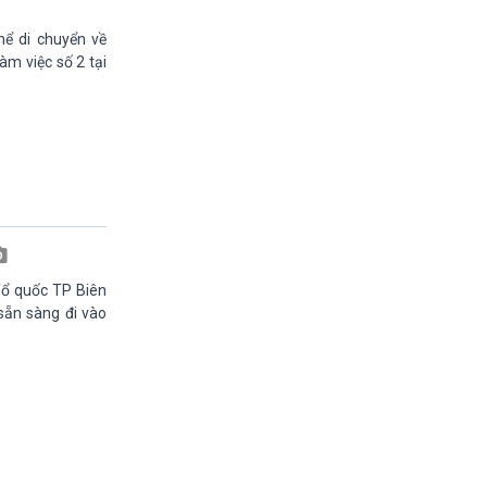
Quảng cáo
15h20-15h50
hể di chuyển về
Chuyên gia của bạn
àm việc số 2 tại
15h50-16h00
A lô, VOV1
16h00-17h00
Theo dòng thời sự
17h00-17h50
Cuộc sống 365
17h50-17h59
Quảng cáo
17h59-18h00
Báo giờ
Tổ quốc TP Biên
18h00-18h57
 sẵn sàng đi vào
Thời sự chiều (trực tiếp)
18h57-19h00
Quảng cáo
19h00-19h30
Tâm tình nơi biên giới và hải đảo
19h30-19h55
360 độ sức khỏe (phát lại)