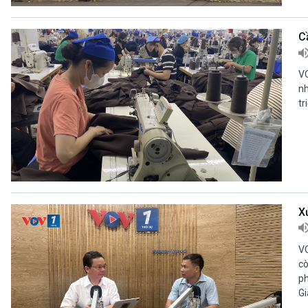
360 độ Sức khỏe
Kết nối công nghệ
Chuyển đổi Xanh
Sống chung với biến đổi
C
Tài nguyên và Môi trường
khí hậu
Chuyên gia của bạn
Xã hội chuyển động
VO
Bước chân đến trường
nh
tr
VOV1 đặc biệt
Thanh âm ký sự
Chân dung cuộc sống
Các chương trình đặc biệt
X
VO
cò
ph
Gi