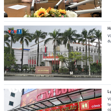
H
VO
đư
L
VO
tạ
củ