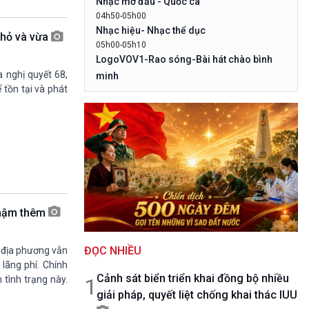
Nhạc mở đầu - Quốc ca
10 phút Sự kiện - Luận bàn
04h50-05h00
Câu chuyện thời sự
Nhạc hiệu- Nhạc thể dục
nhỏ và vừa
Dòng chảy sự kiện
05h00-05h10
Đối thoại
LogoVOV1-Rao sóng-Bài hát chào bình
Diễn đàn chủ nhật
 nghị quyết 68,
minh
Chuyện đêm
tồn tại và phát
05h10-05h20
Bản tin đầu ngày-Thời tiết
05h20-05h50
Mùa vàng (Chuyên đề cuối tuần)
05h50-05h59
Quảng cáo
05h59-06h00
Nhạc Top- Báo giờ
06h00-06h28
 chậm thêm
Thời sự sáng (trực tiếp)
06h28-06h30
ĐỌC NHIỀU
Quảng cáo
 địa phương vẫn
 lãng phí. Chính
06h30-07h00
Cảnh sát biển triển khai đồng bộ nhiều
Quân đội nhân dân
1
 tình trạng này.
giải pháp, quyết liệt chống khai thác IUU
07h00-08h30
Theo dòng thời sự