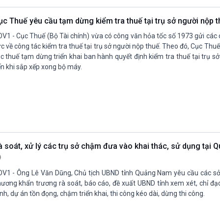
ục Thuế yêu cầu tạm dừng kiểm tra thuế tại trụ sở người nộp 
V1 - Cục Thuế (Bộ Tài chính) vừa có công văn hỏa tốc số 1973 gửi các 
c về công tác kiểm tra thuế tại trụ sở người nộp thuế. Theo đó, Cục Thuế
c thuế tạm dừng triển khai ban hành quyết định kiểm tra thuế tại trụ s
n khi sắp xếp xong bộ máy.
à soát, xử lý các trụ sở chậm đưa vào khai thác, sử dụng tại
V1 - Ông Lê Văn Dũng, Chủ tịch UBND tỉnh Quảng Nam yêu cầu các sở
ương khẩn trương rà soát, báo cáo, đề xuất UBND tỉnh xem xét, chỉ đạ
ình, dự án tồn đọng, chậm triển khai, thi công kéo dài, dừng thi công.