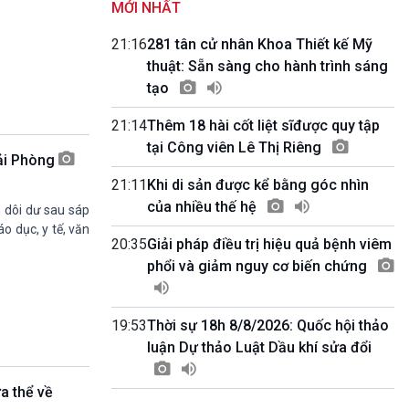
MỚI NHẤT
Kết nối 54 (phát lại Thứ Tư)
11h50-11h59
21:16
281 tân cử nhân Khoa Thiết kế Mỹ
Quảng cáo
thuật: Sẵn sàng cho hành trình sáng
11h59-12h00
tạo
Báo giờ
12h00-12h57
21:14
Thêm 18 hài cốt liệt sĩđược quy tập
Thời sự trưa (trực tiếp)
tại Công viên Lê Thị Riêng
12h57-13h00
Hải Phòng
Quảng cáo
21:11
Khi di sản được kể bằng góc nhìn
13h00-13h30
Câu lạc bộ Âm nhạc
của nhiều thế hệ
 dôi dư sau sáp
13h30-13h45
o dục, y tế, văn
Sống chung với biến đổi khí hậu (Phát lại
20:35
Giải pháp điều trị hiệu quả bệnh viêm
Thứ Năm)
phổi và giảm nguy cơ biến chứng
13h45-14h00
Người Việt ở nước ngoài với quê hương
14h00-15h00
19:53
Thời sự 18h 8/8/2026: Quốc hội thảo
Ca nhạc Chào Năm mới (Phát lại)
luận Dự thảo Luật Dầu khí sửa đổi
15h00-15h15
Bản tin Thời sự
a thể về
15h15-15h20