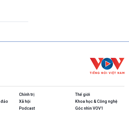
(Tuần đầu tiên của tháng: Thanh Âm ký sự-
Phát lại)
23h00-23h10
Bản tin cuối cùng trong ngày
23h10-23h15
Rao sóng
23h15-23h25
Ngôi nhà ASEAN (Phát lại Thứ Tư)
23h25-23h30
Chương trình đệm
23h30-24h00
Nhịp sống
Chính trị
Thế giới
 đảo
Xã hội
Khoa học & Công nghệ
Podcast
Góc nhìn VOV1