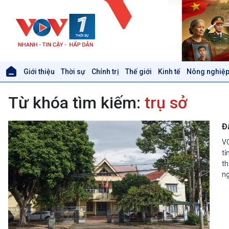
Giới thiệu
Thời sự
Chính trị
Thế giới
Kinh tế
Nông nghiệp
Giới thiệu
Thời sự
Từ khóa tìm kiếm:
trụ sở
Thời sự 6h
Thời sự 12h
Thời sự 18h
Đ
Thời sự 21h30
VO
Bản tin
tỉ
Chuyên mục
th
Theo dòng Thời sự
ng
Xã hội
Khoa học & Công nghệ
Tin Đời sống & Xã hội
Tin Khoa học & Công nghệ