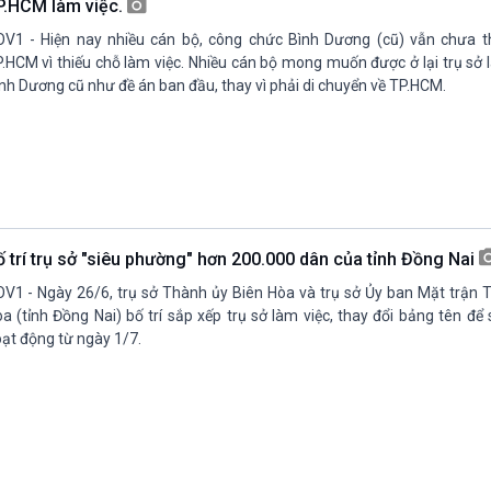
P.HCM làm việc.
V1 - Hiện nay nhiều cán bộ, công chức Bình Dương (cũ) vẫn chưa t
.HCM vì thiếu chỗ làm việc. Nhiều cán bộ mong muốn được ở lại trụ sở l
nh Dương cũ như đề án ban đầu, thay vì phải di chuyển về TP.HCM.
ố trí trụ sở "siêu phường" hơn 200.000 dân của tỉnh Đồng Nai
V1 - Ngày 26/6, trụ sở Thành ủy Biên Hòa và trụ sở Ủy ban Mặt trận 
a (tỉnh Đồng Nai) bố trí sắp xếp trụ sở làm việc, thay đổi bảng tên để
ạt động từ ngày 1/7.