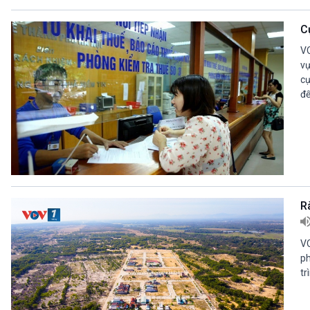
C
VO
vự
cụ
đế
R
VO
ph
tr