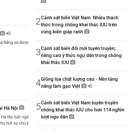
08h30-08h55
360 độ Sức khỏe
Cảnh sát biển Việt Nam: Nhiều thách
2
08h55-09h00
Chương trình đệm
thức trong chống khai thác IUU trên
09h00-10h00
vùng biển giáp ranh
Ca nhạc Chào Năm mới
Đà Nẵng sẽ được
10h00-10h30
Cảnh sát biển đổi mới tuyên truyền,
Chuyên gia của bạn (Phát lại thứ Tư)
3
nâng cao ý thức ngư dân trong chống
10h30-11h00
Vì an ninh Tổ quốc
khai thác IUU
11h00-11h05
Bản tin Thể thao
Giống lúa chất lượng cao - Nền tảng
4
11h05-11h10
Quảng cáo
nâng tầm gạo Việt
11h10-11h25
Kết nối công nghệ
Cảnh sát biển Việt Nam tuyên truyền
5
11h25-11h30
ại Hà Nội
chống khai thác IUU cho hơn 114 nghìn
Chương trình đệm
lượt ngư dân
11h30-11h35
 Hà Nội bất ngờ
Bản tin Thật và Giả
thu hút sự chú ý
11h35-11h50