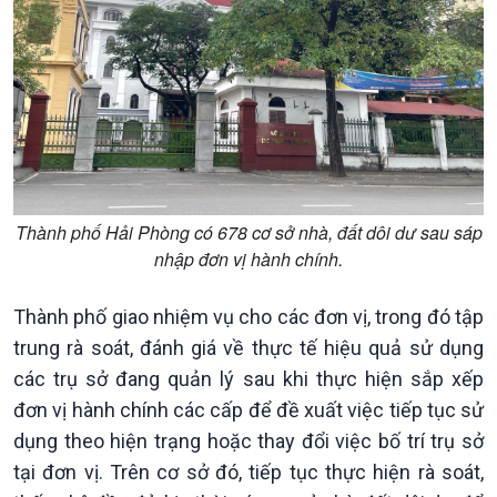
Trước giờ mở cửa
đảo
Dòng chảy Kinh tế
Mùa vàng
Sức sống hàng Việt
Biển đảo Việt Nam
Khởi nghiệp
Tâm tình biên giới và hải
Tuyên chiến với gian lận
đảo
thương mại
Tìm hiểu biển, đảo Việt
Nam
Thành phố Hải Phòng có 678 cơ sở nhà, đất dôi dư sau sáp
nhập đơn vị hành chính.
Thành phố giao nhiệm vụ cho các đơn vị, trong đó tập
trung rà soát, đánh giá về thực tế hiệu quả sử dụng
các trụ sở đang quản lý sau khi thực hiện sắp xếp
đơn vị hành chính các cấp để đề xuất việc tiếp tục sử
dụng theo hiện trạng hoặc thay đổi việc bố trí trụ sở
Xã hội
tại đơn vị. Trên cơ sở đó, tiếp tục thực hiện rà soát,
Khoa học & Công nghệ