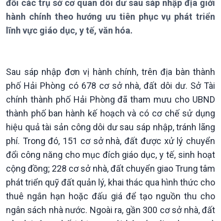
đổi các trụ sở cơ quan dôi dư sau sáp nhập địa giới
Thời sự 6h
hành chính theo hướng ưu tiên phục vụ phát triển
Thời sự 12h
lĩnh vực giáo dục, y tế, văn hóa.
Thời sự 18h
Thời sự 21h30
Bản tin
Chuyên mục
Sau sáp nhập đơn vị hành chính, trên địa bàn thành
Theo dòng Thời sự
phố Hải Phòng có 678 cơ sở nhà, đất dôi dư. Sở Tài
chính thành phố Hải Phòng đã tham mưu cho UBND
thành phố ban hành kế hoạch và có cơ chế sử dụng
hiệu quả tài sản công dôi dư sau sáp nhập, tránh lãng
phí. Trong đó, 151 cơ sở nhà, đất được xử lý chuyển
đổi công năng cho mục đích giáo dục, y tế, sinh hoạt
cộng đồng; 228 cơ sở nhà, đất chuyển giao Trung tâm
phát triển quỹ đất quản lý, khai thác qua hình thức cho
thuê ngắn hạn hoặc đấu giá để tạo nguồn thu cho
Chính trị
Thế giới
ngân sách nhà nước. Ngoài ra, gần 300 cơ sở nhà, đất