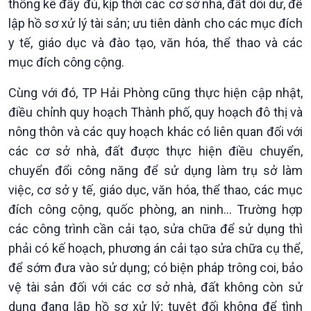
thống kê đầy đủ, kịp thời các cơ sở nhà, đất dôi dư, để
Tin Đời sống & Xã hội
Tin Khoa học & Công nghệ
360 độ Sức khỏe
Kết nối công nghệ
lập hồ sơ xử lý tài sản; ưu tiên dành cho các mục đích
Chuyển đổi Xanh
Sống chung với biến đổi
y tế, giáo dục và đào tạo, văn hóa, thể thao và các
Tài nguyên và Môi trường
khí hậu
mục đích công cộng.
Chuyên gia của bạn
Xã hội chuyển động
Cùng với đó, TP Hải Phòng cũng thực hiện cập nhật,
Bước chân đến trường
điều chỉnh quy hoạch Thành phố, quy hoạch đô thị và
nông thôn và các quy hoạch khác có liên quan đối với
các cơ sở nhà, đất được thực hiện điều chuyển,
chuyển đổi công năng để sử dụng làm trụ sở làm
việc, cơ sở y tế, giáo dục, văn hóa, thể thao, các mục
đích công cộng, quốc phòng, an ninh... Trường hợp
các công trình cần cải tạo, sửa chữa để sử dụng thì
phải có kế hoạch, phương án cải tạo sửa chữa cụ thể,
để sớm đưa vào sử dụng; có biện pháp trông coi, bảo
vệ tài sản đối với các cơ sở nhà, đất không còn sử
Văn hoá & Du lịch
Multimedia
dụng đang lập hồ sơ xử lý; tuyệt đối không để tình
Tin Văn hoá & Du lịch
Ảnh