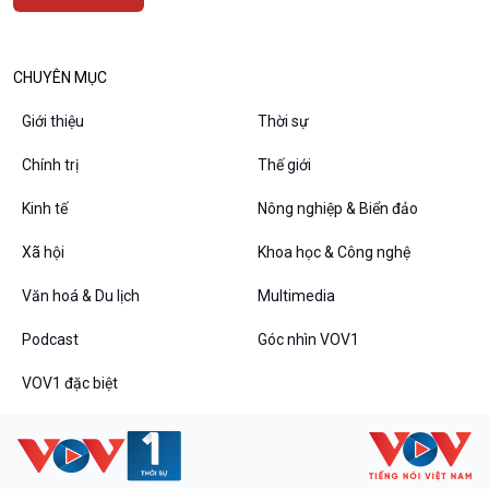
Đối thoại
Diễn đàn chủ nhật
Chuyện đêm
CHUYÊN MỤC
Giới thiệu
Thời sự
Chính trị
Thế giới
Kinh tế
Nông nghiệp & Biển đảo
Xã hội
Khoa học & Công nghệ
Văn hoá & Du lịch
Multimedia
Podcast
Góc nhìn VOV1
VOV1 đặc biệt
Thanh âm ký sự
VOV1 đặc biệt
Chân dung cuộc sống
Các chương trình đặc biệt