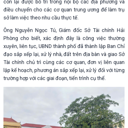
còn lại được bố trí trong nội bộ các địa phương và
Tin Chính trị
Tin thế giới
Chính phủ với người dân
Vấn đề quốc tế
điều chuyển cho các cơ quan trung ương để làm trụ
Quốc hội với cử tri
Hồ sơ sự kiện quốc tế
sở làm việc theo nhu cầu thực tế.
Xây dựng đảng
Thế giới & Việt Nam
Đảng trong cuộc sống
Biên cương - Một dải vững
Ông Nguyễn Ngọc Tú, Giám đốc Sở Tài chính Hải
Nhận diện sự thật
bền
Phòng cho biết, xác định đây là công việc thường
Pháp luật và đời sống
xuyên, liên tục, UBND thành phố đã thành lập Ban Chỉ
đạo sắp xếp lại, xử lý nhà, đất trên địa bàn và giao Sở
Tài chính chủ trì cùng các cơ quan, đơn vị liên quan
lập kế hoạch, phương án sắp xếp lại, xử lý đối với từng
trường hợp với các giai đoạn, tiến trình cụ thể.
Kinh tế
Nông nghiệp & Biển đảo
Tin Kinh tế
Tin Nông nghiệp & Biển