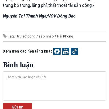
Chát với người nổi tiếng
Video
trạng bỏ trống, lãng phí, thất thoát tài sản công./
Câu chuyện Thể thao
Infographic
Nguyễn Thị Thanh Nga/VOV Đông Bắc
E-Magazine
Tag:
trụ sở công
sáp nhập
Hải Phòng
Xem trên các nền tảng khác
Bình luận
Podcast
Góc nhìn VOV1
Bình luận
10 phút Sự kiện - Luận bàn
Câu chuyện thời sự
Dòng chảy sự kiện